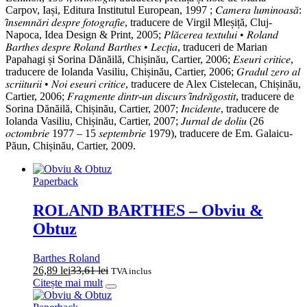
Carpov, Iași, Editura Institutul European, 1997 ; 𝐶𝑎𝑚𝑒𝑟𝑎 𝑙𝑢𝑚𝑖𝑛𝑜𝑎𝑠𝑎̆:
𝑖̂𝑛𝑠𝑒𝑚𝑛𝑎̆𝑟𝑖 𝑑𝑒𝑠𝑝𝑟𝑒 𝑓𝑜𝑡𝑜𝑔𝑟𝑎𝑓𝑖𝑒, traducere de Virgil Mleșiță, Cluj-
Napoca, Idea Design & Print, 2005; 𝑃𝑙𝑎̆𝑐𝑒𝑟𝑒𝑎 𝑡𝑒𝑥𝑡𝑢𝑙𝑢𝑖 • 𝑅𝑜𝑙𝑎𝑛𝑑
𝐵𝑎𝑟𝑡ℎ𝑒𝑠 𝑑𝑒𝑠𝑝𝑟𝑒 𝑅𝑜𝑙𝑎𝑛𝑑 𝐵𝑎𝑟𝑡ℎ𝑒𝑠 • 𝐿𝑒𝑐𝑡̦𝑖𝑎, traduceri de Marian
Papahagi și Sorina Dănăilă, Chișinău, Cartier, 2006; 𝐸𝑠𝑒𝑢𝑟𝑖 𝑐𝑟𝑖𝑡𝑖𝑐𝑒,
traducere de Iolanda Vasiliu, Chișinău, Cartier, 2006; 𝐺𝑟𝑎𝑑𝑢𝑙 𝑧𝑒𝑟𝑜 𝑎𝑙
𝑠𝑐𝑟𝑖𝑖𝑡𝑢𝑟𝑖𝑖 • 𝑁𝑜𝑖 𝑒𝑠𝑒𝑢𝑟𝑖 𝑐𝑟𝑖𝑡𝑖𝑐𝑒, traducere de Alex Cistelecan, Chișinău,
Cartier, 2006; 𝐹𝑟𝑎𝑔𝑚𝑒𝑛𝑡𝑒 𝑑𝑖𝑛𝑡𝑟-𝑢𝑛 𝑑𝑖𝑠𝑐𝑢𝑟𝑠 𝑖̂𝑛𝑑𝑟𝑎̆𝑔𝑜𝑠𝑡𝑖𝑡, traducere de
Sorina Dănăilă, Chișinău, Cartier, 2007; 𝐼𝑛𝑐𝑖𝑑𝑒𝑛𝑡𝑒, traducere de
Iolanda Vasiliu, Chișinău, Cartier, 2007; 𝐽𝑢𝑟𝑛𝑎𝑙 𝑑𝑒 𝑑𝑜𝑙𝑖𝑢 (26
𝑜𝑐𝑡𝑜𝑚𝑏𝑟𝑖𝑒 1977 – 15 𝑠𝑒𝑝𝑡𝑒𝑚𝑏𝑟𝑖𝑒 1979), traducere de Em. Galaicu-
Păun, Chișinău, Cartier, 2009.
Paperback
ROLAND BARTHES – Obviu &
Obtuz
Barthes Roland
26,89
lei
33,61
lei
TVA inclus
Citește mai mult