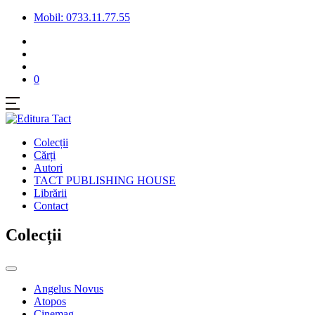
Mobil: 0733.11.77.55
0
Colecții
Cărți
Autori
TACT PUBLISHING HOUSE
Librării
Contact
Colecții
Angelus Novus
Atopos
Cinemag