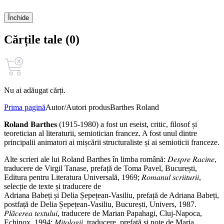
Închide
Cărțile tale (0)
Nu ai adăugat cărți.
Prima pagină
Autor/Autori produs
Barthes Roland
𝐑𝐨𝐥𝐚𝐧𝐝 𝐁𝐚𝐫𝐭𝐡𝐞𝐬 (1915-1980) a fost un eseist, critic, filosof și
teoretician al literaturii, semiotician francez. A fost unul dintre
principalii animatori ai mișcării structuraliste și ai semioticii franceze.
Alte scrieri ale lui Roland Barthes în limba română: 𝐷𝑒𝑠𝑝𝑟𝑒 𝑅𝑎𝑐𝑖𝑛𝑒,
traducere de Virgil Tanase, prefață de Toma Pavel, București,
Editura pentru Literatura Universală, 1969; 𝑅𝑜𝑚𝑎𝑛𝑢𝑙 𝑠𝑐𝑟𝑖𝑖𝑡𝑢𝑟𝑖𝑖,
selecție de texte și traducere de
Adriana Babeți și Delia Șepețean-Vasiliu, prefață de Adriana Babeți,
postfață de Delia Șepețean-Vasiliu, București, Univers, 1987.
𝑃𝑙𝑎̆𝑐𝑒𝑟𝑒𝑎 𝑡𝑒𝑥𝑡𝑢𝑙𝑢𝑖, traducere de Marian Papahagi, Cluj-Napoca,
Echinox, 1994; 𝑀𝑖𝑡𝑜𝑙𝑜𝑔𝑖𝑖, traducere, prefață și note de Maria