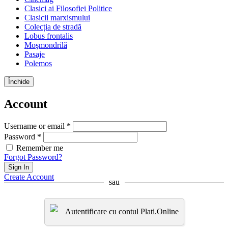
Clasici ai Filosofiei Politice
Clasicii marxismului
Colecția de stradă
Lobus frontalis
Moşmondrilă
Pasaje
Polemos
Închide
Account
Username or email *
Password *
Remember me
Forgot Password?
Sign In
Create Account
sau
Autentificare cu contul Plati.Online