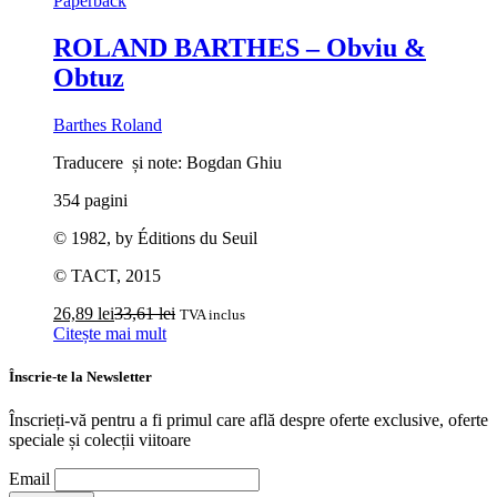
Paperback
ROLAND BARTHES – Obviu &
Obtuz
Barthes Roland
Traducere și note: Bogdan Ghiu
354 pagini
© 1982, by Éditions du Seuil
© TACT, 2015
26,89
lei
33,61
lei
TVA inclus
Citește mai mult
Înscrie-te la Newsletter
Înscrieți-vă pentru a fi primul care află despre oferte exclusive, oferte
speciale și colecții viitoare
Email