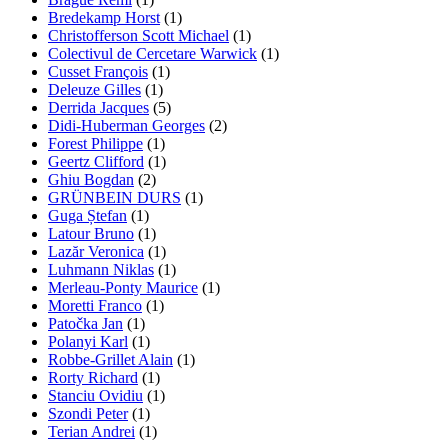
Bredekamp Horst
(1)
Christofferson Scott Michael
(1)
Colectivul de Cercetare Warwick
(1)
Cusset François
(1)
Deleuze Gilles
(1)
Derrida Jacques
(5)
Didi-Huberman Georges
(2)
Forest Philippe
(1)
Geertz Clifford
(1)
Ghiu Bogdan
(2)
GRÜNBEIN DURS
(1)
Guga Ștefan
(1)
Latour Bruno
(1)
Lazăr Veronica
(1)
Luhmann Niklas
(1)
Merleau-Ponty Maurice
(1)
Moretti Franco
(1)
Patočka Jan
(1)
Polanyi Karl
(1)
Robbe-Grillet Alain
(1)
Rorty Richard
(1)
Stanciu Ovidiu
(1)
Szondi Peter
(1)
Terian Andrei
(1)