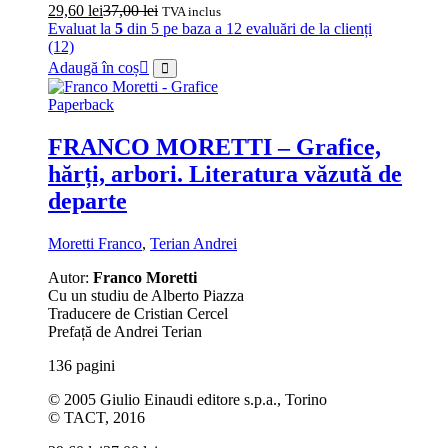
29,60
lei
37,00
lei
TVA inclus
Evaluat la
5
din 5 pe baza a
12
evaluări de la clienți
(12)
Adaugă în coș
Paperback
FRANCO MORETTI – Grafice,
hărți, arbori. Literatura văzută de
departe
Moretti Franco
,
Terian Andrei
Autor:
Franco Moretti
Cu un studiu de Alberto Piazza
Traducere de Cristian Cercel
Prefață de Andrei Terian
136 pagini
© 2005 Giulio Einaudi editore s.p.a., Torino
© TACT, 2016