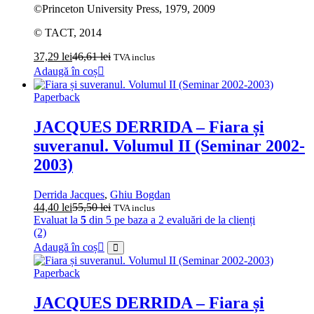
©Princeton University Press, 1979, 2009
© TACT, 2014
37,29
lei
46,61
lei
TVA inclus
Adaugă în coș
Paperback
JACQUES DERRIDA – Fiara și
suveranul. Volumul II (Seminar 2002-
2003)
Derrida Jacques
,
Ghiu Bogdan
44,40
lei
55,50
lei
TVA inclus
Evaluat la
5
din 5 pe baza a
2
evaluări de la clienți
(2)
Adaugă în coș
Paperback
JACQUES DERRIDA – Fiara și