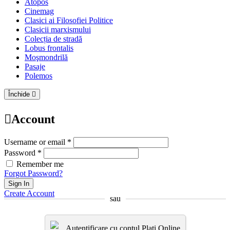
Atopos
Cinemag
Clasici ai Filosofiei Politice
Clasicii marxismului
Colecția de stradă
Lobus frontalis
Moşmondrilă
Pasaje
Polemos
Închide
Account
Username or email *
Password *
Remember me
Forgot Password?
Sign In
Create Account
sau
Autentificare cu contul Plati.Online