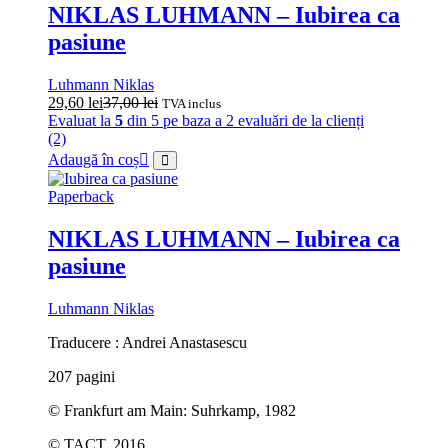
NIKLAS LUHMANN – Iubirea ca
pasiune
Luhmann Niklas
29,60
lei
37,00
lei
TVA inclus
Evaluat la
5
din 5 pe baza a
2
evaluări de la clienți
(2)
Adaugă în coș
Paperback
NIKLAS LUHMANN – Iubirea ca
pasiune
Luhmann Niklas
Traducere : Andrei Anastasescu
207 pagini
© Frankfurt am Main: Suhrkamp, 1982
© TACT, 2016