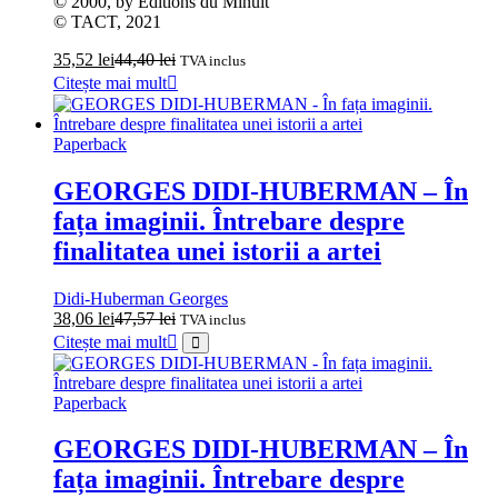
© 2000, by Éditions du Minuit
© TACT, 2021
35,52
lei
44,40
lei
TVA inclus
Citește mai mult
Paperback
GEORGES DIDI‑HUBERMAN – În
fața imaginii. Întrebare despre
finalitatea unei istorii a artei
Didi-Huberman Georges
38,06
lei
47,57
lei
TVA inclus
Citește mai mult
Paperback
GEORGES DIDI‑HUBERMAN – În
fața imaginii. Întrebare despre