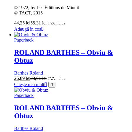
© 1972, by Les Éditions de Minuit
© TACT, 2015
44,25
lei
55,31
lei
TVA inclus
Adaugă în coș
Paperback
ROLAND BARTHES – Obviu &
Obtuz
Barthes Roland
26,89
lei
33,61
lei
TVA inclus
Citește mai mult
Paperback
ROLAND BARTHES – Obviu &
Obtuz
Barthes Roland