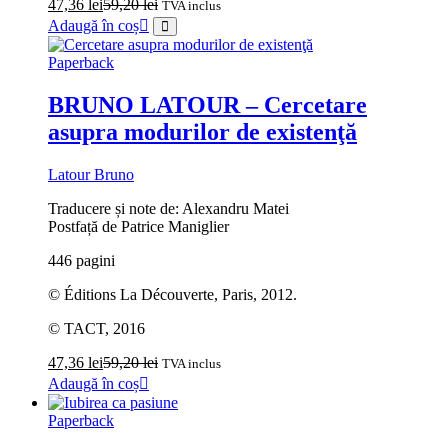
47,36
lei
59,20
lei
TVA inclus
Adaugă în coș
Paperback
BRUNO LATOUR – Cercetare
asupra modurilor de existenţă
Latour Bruno
Traducere și note de: Alexandru Matei
Postfață de Patrice Maniglier
446 pagini
© Éditions La Découverte, Paris, 2012.
© TACT, 2016
47,36
lei
59,20
lei
TVA inclus
Adaugă în coș
Paperback