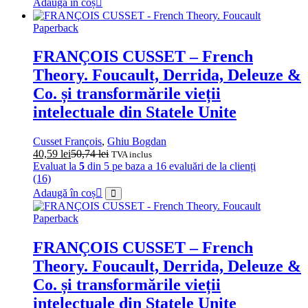
Adaugă în coș
Paperback
FRANÇOIS CUSSET – French
Theory. Foucault, Derrida, Deleuze &
Co. și transformările vieții
intelectuale din Statele Unite
Cusset François
,
Ghiu Bogdan
40,59
lei
50,74
lei
TVA inclus
Evaluat la
5
din 5 pe baza a
16
evaluări de la clienți
(16)
Adaugă în coș
Paperback
FRANÇOIS CUSSET – French
Theory. Foucault, Derrida, Deleuze &
Co. și transformările vieții
intelectuale din Statele Unite