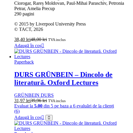
Ciorogar, Rareș Moldovan, Paul-Mihai Paraschiv, Petronia
Petrar, Amelia Precup
290 pagini
© 2015 by Liverpool University Press
© TACT, 2026
38,40
lei
48,00
lei
TVA inclus
Adaugă în coș
Paperback
DURS GRÜNBEIN – Dincolo de
literatură. Oxford Lectures
GRÜNBEIN DURS
31,97
lei
39,96
lei
TVA inclus
Evaluat la
5.00
din 5 pe baza a
6
evaluări de la clienți
(6)
Adaugă în coș