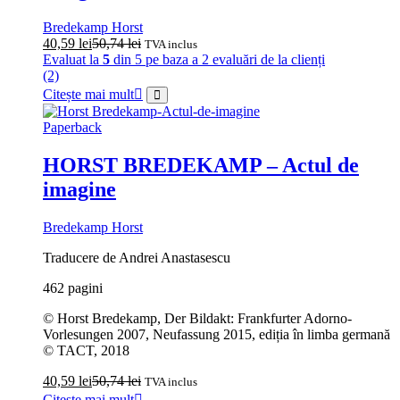
Bredekamp Horst
40,59
lei
50,74
lei
TVA inclus
Evaluat la
5
din 5 pe baza a
2
evaluări de la clienți
(2)
Citește mai mult
Paperback
HORST BREDEKAMP – Actul de
imagine
Bredekamp Horst
Traducere de Andrei Anastasescu
462 pagini
© Horst Bredekamp, Der Bildakt: Frankfurter Adorno-
Vorlesungen 2007, Neufassung 2015, ediția în limba germană
© TACT, 2018
40,59
lei
50,74
lei
TVA inclus
Citește mai mult