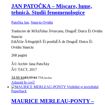
JAN PATOČKA – Mișcare, lume,
tehnică. Studii fenomenologice
Patočka Jan
,
Stanciu Ovidiu
Traducere de MÄdÄlina Å¢urcanu, DragoÈ Duicu Èi Ovidiu
Stanciu
EdiÅ£ie Ã®ngrijitÄ Èi postfaÈÄ de DragoÈ Duicu Èi
Ovidiu Stanciu
268 pagini
Â© Archiv Jana PatoÄky
Â© TACT, 2017
34,66
lei
43,33
lei
TVA inclus
Adaugă în coș
Paperback
MAURICE MERLEAU-PONTY –