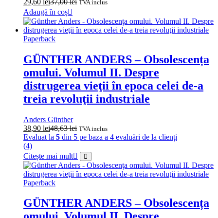
29,60
lei
37,00
lei
TVA inclus
Adaugă în coș
Paperback
GÜNTHER ANDERS – Obsolescența
omului. Volumul II. Despre
distrugerea vieţii în epoca celei de-a
treia revoluţii industriale
Anders Günther
38,90
lei
48,63
lei
TVA inclus
Evaluat la
5
din 5 pe baza a
4
evaluări de la clienți
(4)
Citește mai mult
Paperback
GÜNTHER ANDERS – Obsolescența
omului. Volumul II. Despre