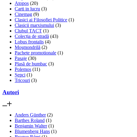
Atopos
(20)
Carti in lucru
(3)
Cinemag
(9)
Clasici ai Filosofiei Politice
(1)
Clasicii marxismului
(3)
Clubul TACT
(1)
Colecția de stradă
(43)
Lobus frontalis
(4)
Moşmondrilă
(2)
Pachete promotionale
(1)
Pasaje
(30)
Plasă de bumbac
(3)
Polemos
(11)
Șepci
(1)
Tricouri
(3)
Autori
Anders Günther
(2)
Barthes Roland
(1)
Benjamin Walter
(1)
Blumenberg Hans
(1)
Brague Rémi
(1)