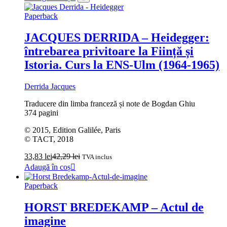
Paperback
JACQUES DERRIDA – Heidegger:
întrebarea privitoare la Ființă și
Istoria. Curs la ENS-Ulm (1964-1965)
Derrida Jacques
Traducere din limba franceză și note de Bogdan Ghiu
374 pagini
© 2015, Edition Galilée, Paris
© TACT, 2018
33,83
lei
42,29
lei
TVA inclus
Adaugă în coș
Paperback
HORST BREDEKAMP – Actul de
imagine