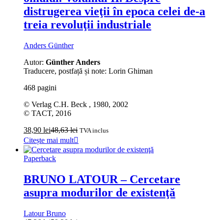
distrugerea vieţii în epoca celei de-a
treia revoluţii industriale
Anders Günther
Autor:
Günther Anders
Traducere, postfață și note: Lorin Ghiman
468 pagini
© Verlag C.H. Beck , 1980, 2002
© TACT, 2016
38,90
lei
48,63
lei
TVA inclus
Citește mai mult
Paperback
BRUNO LATOUR – Cercetare
asupra modurilor de existenţă
Latour Bruno