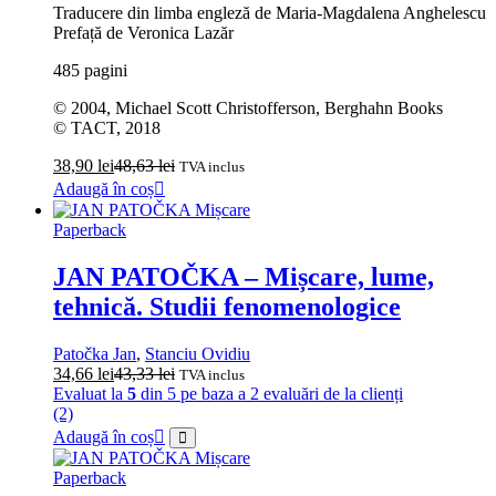
Traducere din limba engleză de Maria-Magdalena Anghelescu
Prefață de Veronica Lazăr
485 pagini
© 2004, Michael Scott Christofferson, Berghahn Books
© TACT, 2018
38,90
lei
48,63
lei
TVA inclus
Adaugă în coș
Paperback
JAN PATOČKA – Mișcare, lume,
tehnică. Studii fenomenologice
Patočka Jan
,
Stanciu Ovidiu
34,66
lei
43,33
lei
TVA inclus
Evaluat la
5
din 5 pe baza a
2
evaluări de la clienți
(2)
Adaugă în coș
Paperback