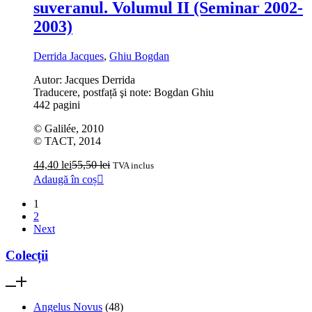
suveranul. Volumul II (Seminar 2002-
2003)
Derrida Jacques
,
Ghiu Bogdan
Autor: Jacques Derrida
Traducere, postfață şi note: Bogdan Ghiu
442 pagini
© Galilée, 2010
© TACT, 2014
44,40
lei
55,50
lei
TVA inclus
Adaugă în coș
1
2
Next
Colecții
Angelus Novus
(48)