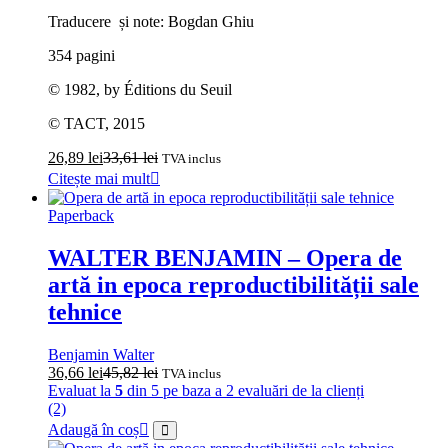
Traducere și note: Bogdan Ghiu
354 pagini
© 1982, by Éditions du Seuil
© TACT, 2015
26,89
lei
33,61
lei
TVA inclus
Citește mai mult
Paperback
WALTER BENJAMIN – Opera de
artă in epoca reproductibilității sale
tehnice
Benjamin Walter
36,66
lei
45,82
lei
TVA inclus
Evaluat la
5
din 5 pe baza a
2
evaluări de la clienți
(2)
Adaugă în coș