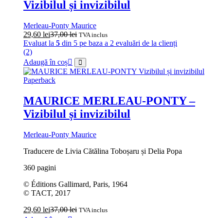
Vizibilul și invizibilul
Merleau-Ponty Maurice
29,60
lei
37,00
lei
TVA inclus
Evaluat la
5
din 5 pe baza a
2
evaluări de la clienți
(2)
Adaugă în coș
Paperback
MAURICE MERLEAU-PONTY –
Vizibilul și invizibilul
Merleau-Ponty Maurice
Traducere de Livia Cătălina Toboșaru și Delia Popa
360 pagini
© Éditions Gallimard, Paris, 1964
© TACT, 2017
29,60
lei
37,00
lei
TVA inclus