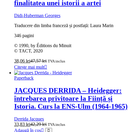
finalitatea unei istorii a artei
Didi-Huberman Georges
Traducere din limba franceză și postfață: Laura Marin
346 pagini
© 1990, by Éditions du Minuit
© TACT, 2020
38,06
lei
47,57
lei
TVA inclus
Citește mai mult
Paperback
JACQUES DERRIDA – Heidegger:
întrebarea privitoare la Ființă și
Istoria. Curs la ENS-Ulm (1964-1965)
Derrida Jacques
33,83
lei
42,29
lei
TVA inclus
Adaugă în coș