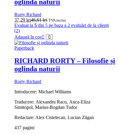
oglinda naturii
Rorty Richard
37,29
lei
46,61
lei
TVA inclus
Evaluat la
5
din 5 pe baza a
2
evaluări de la clienți
(2)
Adaugă în coș
Paperback
RICHARD RORTY – Filosofie și
oglinda naturii
Rorty Richard
Introducere: Michael Williams
Traducere: Alexandru Racu, Anca‑Eliza
Simitopol, Marius‑Bogdan Tudor
Redactare: Alex Cistelecan, Lucian Zăgan
437 pagini