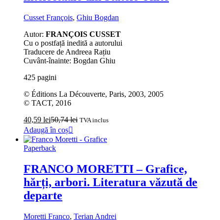
Cusset François
,
Ghiu Bogdan
Autor:
FRANÇOIS CUSSET
Cu o postfață inedită a autorului
Traducere de Andreea Rațiu
Cuvânt-înainte: Bogdan Ghiu
425 pagini
© Éditions La Découverte, Paris, 2003, 2005
© TACT, 2016
40,59
lei
50,74
lei
TVA inclus
Adaugă în coș
Paperback
FRANCO MORETTI – Grafice,
hărți, arbori. Literatura văzută de
departe
Moretti Franco
,
Terian Andrei