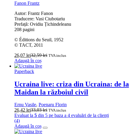
Fanon Frantz
Autor: Frantz Fanon
Traducere: Vasi Ciubotariu
Prefață: Ovidiu Țichindeleanu
208 pagini
© Éditions du Seuil, 1952
© TACT, 2011
26,07
lei
32,59
lei
TVA inclus
Adaugă în coș
Paperback
Ucraina live: criza din Ucraina: de la
Maidan la războiul civil
Ernu Vasile
,
Poenaru Florin
26,42
lei
33,03
lei
TVA inclus
Evaluat la
5
din 5 pe baza a
4
evaluări de la clienți
(4)
Adaugă în coș