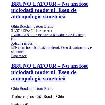
BRUNO LATOUR – Nu am fost
niciodată moderni. Eseu de
antropologie simetrică
Ghiu Bogdan
,
Latour Bruno
31,57
lei
39,46
lei
TVA inclus
Evaluat la
5
din 5 pe baza a
6
evaluări de la clienți
(6)
Adaugă în coș
Paperback
BRUNO LATOUR – Nu am fost
niciodată moderni. Eseu de
antropologie simetrică
Ghiu Bogdan
,
Latour Bruno
Traducere și postfață: Bogdan Ghiu
Pagini: 230