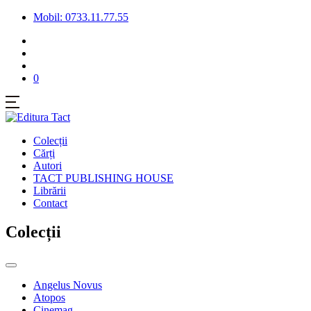
Mobil: 0733.11.77.55
0
Colecții
Cărți
Autori
TACT PUBLISHING HOUSE
Librării
Contact
Colecții
Angelus Novus
Atopos
Cinemag