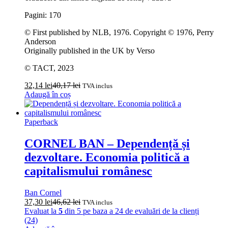
Pagini: 170
© First published by NLB, 1976. Copyright © 1976, Perry
Anderson
Originally published in the UK by Verso
© TACT, 2023
32,14
lei
40,17
lei
TVA inclus
Adaugă în coș
Paperback
CORNEL BAN – Dependență și
dezvoltare. Economia politică a
capitalismului românesc
Ban Cornel
37,30
lei
46,62
lei
TVA inclus
Evaluat la
5
din 5 pe baza a
24
de evaluări de la clienți
(24)