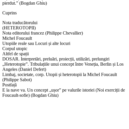
pierdut.” (Bogdan Ghiu)
Cuprins
Nota traducătorului
(HETEROTOPII)
Nota editorului francez (Philippe Chevallier)
Michel Foucault
Utopiile reale sau Locuri și alte locuri
Corpul utopic
Altfel de spații
DOSAR. Interpretări, preluări, proiecții, utilizări, prelungiri
„Heterotopie”. Tribulațiile unui concept între Veneția, Berlin și Los
Angeles (Daniel Defert)
Limbaj, societate, corp. Utopii și heterotopii la Michel Foucault
(Philippe Sabot)
Postfață
E la nave va. Un concept „ușor” pe valurile istoriei (Noi exerciții de
Foucault‑sofie) (Bogdan Ghiu)