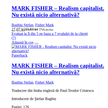
MARK FISHER – Realism capitalist.
Nu există nicio alternativă?
Baghiu Ștefan
,
Fisher Mark
27,07
lei
33,83
lei
TVA inclus
Evaluat la
5
din 5 pe baza a
7
evaluări de la clienți
(7)
Adaugă în coș
Paperback
MARK FISHER – Realism capitalist.
Nu există nicio alternativă?
Baghiu Ștefan
,
Fisher Mark
Traducere din limba engleză de Paul-Teodor Cristescu
Introducere de Ştefan Baghiu
Pagini: 126