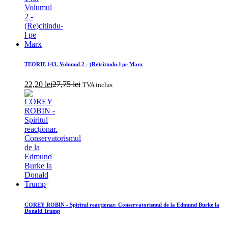
TEORIE 143. Volumul 2 - (Re)citindu-l pe Marx
22,20
lei
27,75
lei
TVA inclus
COREY ROBIN - Spiritul reacționar. Conservatorismul de la Edmund Burke la
Donald Trump