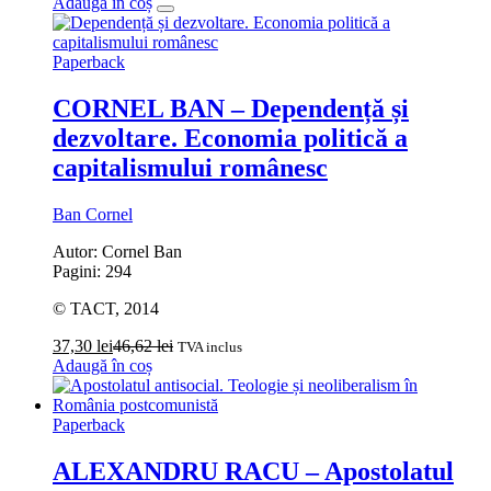
Adaugă în coș
Paperback
CORNEL BAN – Dependență și
dezvoltare. Economia politică a
capitalismului românesc
Ban Cornel
Autor: Cornel Ban
Pagini: 294
© TACT, 2014
37,30
lei
46,62
lei
TVA inclus
Adaugă în coș
Paperback
ALEXANDRU RACU – Apostolatul