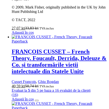
© 2009, Mark Fisher, originally published in the UK by John
Hunt Publishing Ltd
© TACT, 2022
27,07
lei
33,83
lei
TVA inclus
Adaugă în coș
Paperback
FRANÇOIS CUSSET – French
Theory. Foucault, Derrida, Deleuze &
Co. și transformările vieții
intelectuale din Statele Unite
Cusset François
,
Ghiu Bogdan
40,59
lei
50,74
lei
TVA inclus
Evaluat la
5
din 5 pe baza a
16
evaluări de la clienți
(16)
Adaugă în coș
Paperback