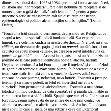
dintre aceste două date, 1967 și 1984, precum și istoria acestei tăceri,
ca istoria unei nonreceptări? Oferă oare noțiunile de receptare și de
nonreceptare o grilă de analiză suficient de fină pentru a putea
discerne o serie de transformări atât ale discursurilor estetice,
epistemologice și politice ale arhitecților și urbaniștilor.” (Daniel
Defert)
“Foucault a trăit circulând permanent, deplasându‑se. Relația lui cu
spațiul a fost una specială, adică fundamentală. S‑a expatriat tot
timpul, spre cele mai ciudate și neașteptate direcții. N‑a fost, însă, un
călător
, un devorator de spațiu, și nici un
nomad
, un rătăcitor; ci un
căutător de spații mereu «altele», pe care le‑a privit întotdeauna ca
puncte de graniță
între un Același în expansiune și un Altul rezistent
pornind de la care puterea identicului poate fi atacată, hărțuită.
Deplasarea neobosită a lui Foucault poate fi înțeleasă și ca un război
de gherilă cu formele și avatarurile puterii, în încercarea de a evita o
tematizare static‑frontală care s‑o «metafizicizeze», adică exact
capcana pe care puterea, neîncetat, ne‑o întinde: Foucault a jucat pe
terenul și cu armele puterii, în felul ei, încercând mereu s‑o
surprindă. Prin permanentă «delocalizare», Foucault a mai căutat,
totodată (în mod declarat, de data aceasta), să‑și piardă identitățile în
care puterea încerca să‑l închidă. Spațiile spre care el s‑a îndreptat au
fost întotdeauna niște spații de inventare de sine prin contact cu
alteritatea rezistentă, cu alteritatea ca rezistență. Au fost, întotdeauna,
niște spații în care el spera că mai subzistă ceva din Exteriorul