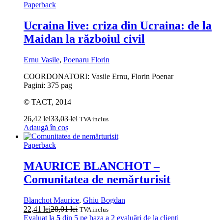
Paperback
Ucraina live: criza din Ucraina: de la
Maidan la războiul civil
Ernu Vasile
,
Poenaru Florin
COORDONATORI: Vasile Ernu, Florin Poenar
Pagini: 375 pag
© TACT, 2014
26,42
lei
33,03
lei
TVA inclus
Adaugă în coș
Paperback
MAURICE BLANCHOT –
Comunitatea de nemărturisit
Blanchot Maurice
,
Ghiu Bogdan
22,41
lei
28,01
lei
TVA inclus
Evaluat la
5
din 5 pe baza a
2
evaluări de la clienți