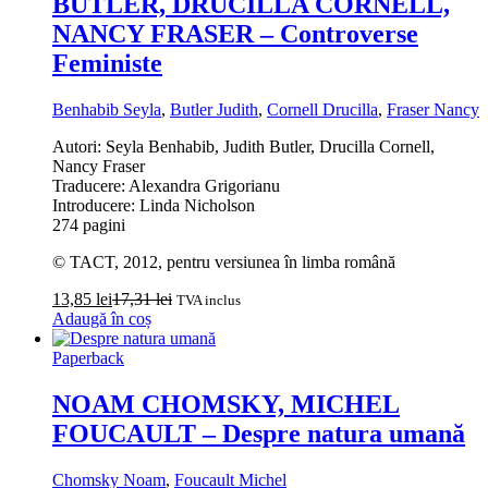
BUTLER, DRUCILLA CORNELL,
NANCY FRASER – Controverse
Feministe
Benhabib Seyla
,
Butler Judith
,
Cornell Drucilla
,
Fraser Nancy
Autori: Seyla Benhabib, Judith Butler, Drucilla Cornell,
Nancy Fraser
Traducere: Alexandra Grigorianu
Introducere: Linda Nicholson
274 pagini
© TACT, 2012, pentru versiunea în limba română
13,85
lei
17,31
lei
TVA inclus
Adaugă în coș
Paperback
NOAM CHOMSKY, MICHEL
FOUCAULT – Despre natura umană
Chomsky Noam
,
Foucault Michel