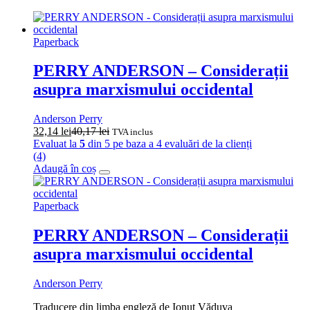
Paperback
PERRY ANDERSON – Considerații
asupra marxismului occidental
Anderson Perry
32,14
lei
40,17
lei
TVA inclus
Evaluat la
5
din 5 pe baza a
4
evaluări de la clienți
(4)
Adaugă în coș
Paperback
PERRY ANDERSON – Considerații
asupra marxismului occidental
Anderson Perry
Traducere din limba engleză de Ionuț Văduva