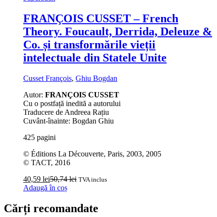
FRANÇOIS CUSSET – French
Theory. Foucault, Derrida, Deleuze &
Co. și transformările vieții
intelectuale din Statele Unite
Cusset François
,
Ghiu Bogdan
Autor:
FRANÇOIS CUSSET
Cu o postfață inedită a autorului
Traducere de Andreea Rațiu
Cuvânt-înainte: Bogdan Ghiu
425 pagini
© Éditions La Découverte, Paris, 2003, 2005
© TACT, 2016
40,59
lei
50,74
lei
TVA inclus
Adaugă în coș
Cărți recomandate