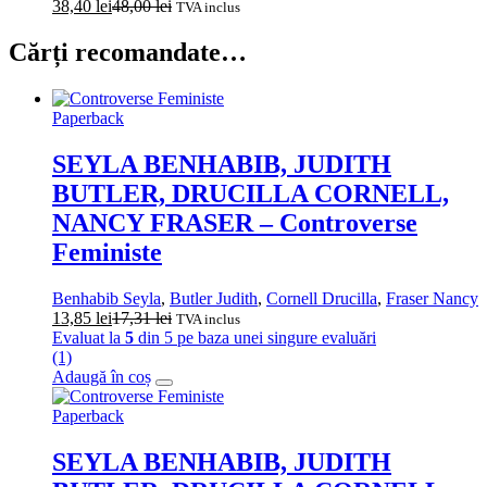
38,40
lei
48,00
lei
TVA inclus
Cărți recomandate…
Paperback
SEYLA BENHABIB, JUDITH
BUTLER, DRUCILLA CORNELL,
NANCY FRASER – Controverse
Feministe
Benhabib Seyla
,
Butler Judith
,
Cornell Drucilla
,
Fraser Nancy
13,85
lei
17,31
lei
TVA inclus
Evaluat la
5
din 5 pe baza unei singure evaluări
(1)
Adaugă în coș
Paperback
SEYLA BENHABIB, JUDITH