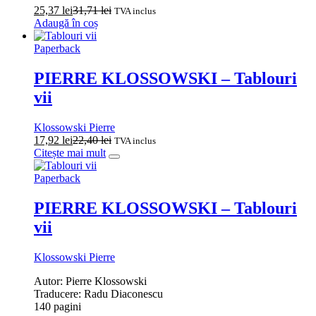
25,37
lei
31,71
lei
TVA inclus
Adaugă în coș
Paperback
PIERRE KLOSSOWSKI – Tablouri
vii
Klossowski Pierre
17,92
lei
22,40
lei
TVA inclus
Citește mai mult
Paperback
PIERRE KLOSSOWSKI – Tablouri
vii
Klossowski Pierre
Autor: Pierre Klossowski
Traducere: Radu Diaconescu
140 pagini