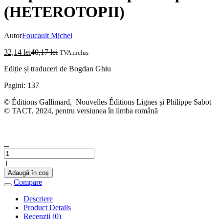
(HETEROTOPII)
Autor
Foucault Michel
32,14
lei
40,17
lei
TVA inclus
Ediție și traduceri de Bogdan Ghiu
Pagini: 137
© Éditions Gallimard, Nouvelles Éditions Lignes și Philippe Sabot
© TACT, 2024, pentru versiunea în limba română
Cantitate
MICHEL
FOUCAULT
Adaugă în coș
-
Compare
Utopiile
reale.
Descriere
Corpul
Product Details
utopic
Recenzii (0)