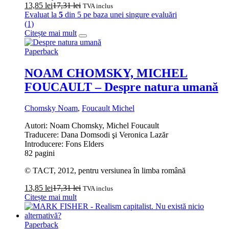
13,85
lei
17,31
lei
TVA inclus
Evaluat la
5
din 5 pe baza unei singure evaluări
(1)
Citește mai mult
Paperback
NOAM CHOMSKY, MICHEL
FOUCAULT – Despre natura umană
Chomsky Noam
,
Foucault Michel
Autori: Noam Chomsky, Michel Foucault
Traducere: Dana Domsodi şi Veronica Lazăr
Introducere: Fons Elders
82 pagini
© TACT, 2012, pentru versiunea în limba română
13,85
lei
17,31
lei
TVA inclus
Citește mai mult
Paperback