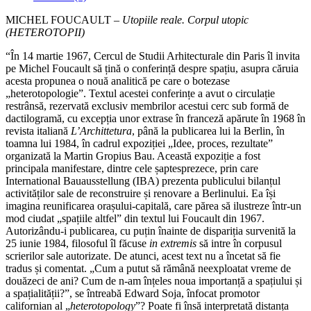
(HETEROTOPII)
MICHEL FOUCAULT –
Utopiile reale. Corpul utopic
(HETEROTOPII)
“În 14 martie 1967, Cercul de Studii Arhitecturale din Paris îl invita
pe Michel Foucault să țină o conferință despre spațiu, asupra căruia
acesta propunea o nouă analitică pe care o botezase
„heterotopologie”. Textul acestei conferințe a avut o circulație
restrânsă, rezervată exclusiv membrilor acestui cerc sub formă de
dactilogramă, cu excepția unor extrase în franceză apărute în 1968 în
revista italiană
L’Archittetura
, până la publicarea lui la Berlin, în
toamna lui 1984, în cadrul expoziției „Idee, proces, rezultate”
organizată la Martin Gropius Bau. Această expoziție a fost
principala manifestare, dintre cele șaptesprezece, prin care
International Bauausstellung (IBA) prezenta publicului bilanțul
activităților sale de reconstruire și renovare a Berlinului. Ea își
imagina reunificarea orașului‑capitală, care părea să ilustreze într‑un
mod ciudat „spațiile altfel” din textul lui Foucault din 1967.
Autorizându‑i publicarea, cu puțin înainte de dispariția survenită la
25 iunie 1984, filosoful îl făcuse
in extremis
să intre în corpusul
scrierilor sale autorizate. De atunci, acest text nu a încetat să fie
tradus și comentat. „Cum a putut să rămână neexploatat vreme de
douăzeci de ani? Cum de n‑am înțeles noua importanță a spațiului și
a spațialității?”, se întreabă Edward Soja, înfocat promotor
californian al „
heterotopology
”? Poate fi însă interpretată distanța