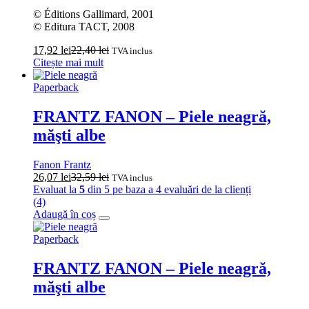
© Éditions Gallimard, 2001
© Editura TACT, 2008
17,92
lei
22,40
lei
TVA inclus
Citește mai mult
Paperback
FRANTZ FANON – Piele neagră,
măşti albe
Fanon Frantz
26,07
lei
32,59
lei
TVA inclus
Evaluat la
5
din 5 pe baza a
4
evaluări de la clienți
(4)
Adaugă în coș
Paperback
FRANTZ FANON – Piele neagră,
măşti albe