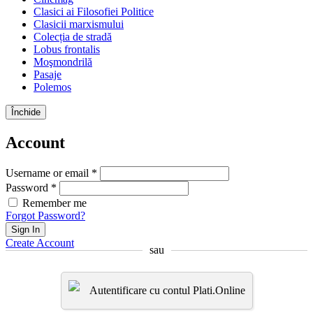
Clasici ai Filosofiei Politice
Clasicii marxismului
Colecția de stradă
Lobus frontalis
Moşmondrilă
Pasaje
Polemos
Închide
Account
Username or email *
Password *
Remember me
Forgot Password?
Sign In
Create Account
sau
Autentificare cu contul Plati.Online