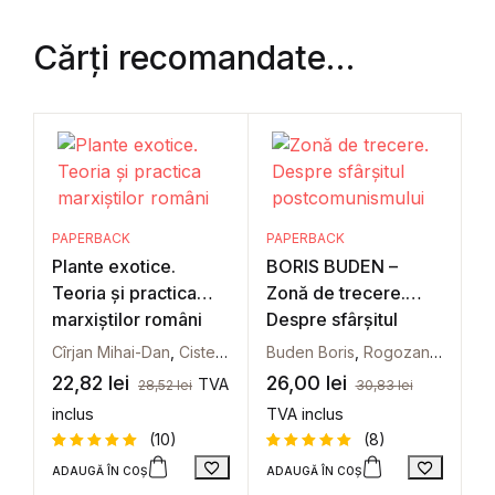
Cărți recomandate…
PAPERBACK
PAPERBACK
Plante exotice.
BORIS BUDEN –
Teoria și practica
Zonă de trecere.
marxiștilor români
Despre sfârșitul
postcomunismului
Cîrjan Mihai-Dan
,
Cistelecan Alex
Buden Boris
,
Grama Adrian
,
Rogozanu Costi
,
Guga Ștefa
22,82
lei
26,00
lei
TVA
28,52
lei
30,83
lei
inclus
TVA inclus
(10)
(8)
ADAUGĂ ÎN COȘ
ADAUGĂ ÎN COȘ
Evaluat la
10
Evaluat la
8
5
din 5 pe
5
din 5 pe