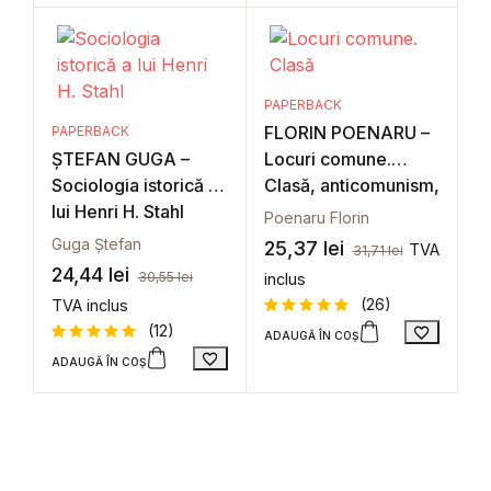
baza a
baza a
evaluări
evaluări
de la
de la
clienți
clienți
PAPERBACK
FLORIN POENARU –
PAPERBACK
ȘTEFAN GUGA –
Locuri comune.
Sociologia istorică a
Clasă, anticomunism,
lui Henri H. Stahl
stânga
Poenaru Florin
Guga Ștefan
25,37
lei
TVA
31,71
lei
24,44
lei
30,55
lei
inclus
(26)
TVA inclus
(12)
ADAUGĂ ÎN COȘ
Evaluat la
26
5
din 5 pe
ADAUGĂ ÎN COȘ
Evaluat la
12
baza a
de
5
din 5 pe
evaluări
baza a
de la
evaluări
clienți
de la
clienți