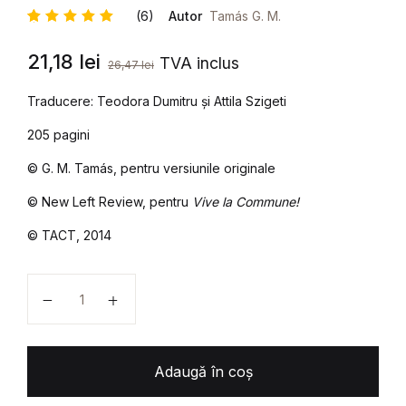
(6)
Autor
Tamás G. M.
Evaluat
6
21,18
lei
la
5
din 5
TVA inclus
26,47
lei
pe baza a
evaluări
de la
Traducere: Teodora Dumitru și Attila Szigeti
clienți
205 pagini
© G. M. Tamás, pentru versiunile originale
© New Left Review, pentru
Vive la Commune!
© TACT, 2014
Cantitate G. M. TAMÁS - Postfascism și anticomunism. 
Adaugă în coș