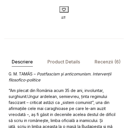
Compare
Descriere
Product Details
Recenzii (6)
G. M. TAMÁS –
Postfascism și anticomunism. Intervenții
filosofico-politice
“Am plecat din România acum 35 de ani, involuntar,
surghiunit.Ungur ardelean, semievreu, ținta regimului
fascizant – criticat astăzi ca „sistem comunist”, una din
afirmațiile cele mai caraghioase pe care le-am auzit
vreodată –, aș fi găsit in deceniile acelea destul de dificil
să scriu in românește, limba oficială a inamicului. Și
iată, scriu in limba aceasta la o masă la Budapesta și mă