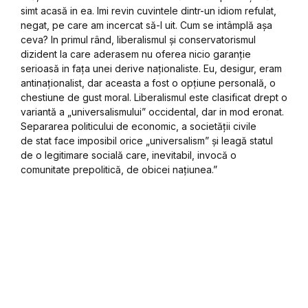
simt acasă in ea. Imi revin cuvintele dintr-un idiom refulat,
negat, pe care am incercat să-l uit. Cum se intâmplă așa
ceva? In primul rând, liberalismul și conservatorismul
dizident la care aderasem nu oferea nicio garanție
serioasă in fața unei derive naționaliste. Eu, desigur, eram
antinaționalist, dar aceasta a fost o opțiune personală, o
chestiune de gust moral. Liberalismul este clasificat drept o
variantă a „universalismului” occidental, dar in mod eronat.
Separarea politicului de economic, a societății civile
de stat face imposibil orice „universalism” și leagă statul
de o legitimare socială care, inevitabil, invocă o
comunitate prepolitică, de obicei națiunea.”