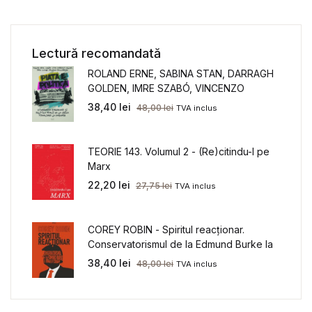
Lectură recomandată
ROLAND ERNE, SABINA STAN, DARRAGH
GOLDEN, IMRE SZABÓ, VINCENZO
MACCARRONE - PIAȚA E POLITICĂ.
38,40
lei
48,00
lei
TVA inclus
Guvernanța europeană și politica muncii
de la criza financiară la pandemie
TEORIE 143. Volumul 2 - (Re)citindu-l pe
Marx
22,20
lei
27,75
lei
TVA inclus
COREY ROBIN - Spiritul reacționar.
Conservatorismul de la Edmund Burke la
Donald Trump
38,40
lei
48,00
lei
TVA inclus