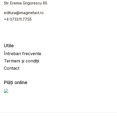
Str. Eremia Grigorescu 65
editura@imaginetact.ro
+4 0733.11.77.55
Utile
Întrebari frecvente
Termeni și condiții
Contact
Plăți online