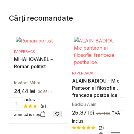
Cărți recomandate
PAPERBACK
MIHAI IOVĂNEL –
Roman polițist
PAPERBACK
ALAIN BADIOU – Mic
Iovănel Mihai
Panteon al filosofiei
24,44
lei
30,55
lei
franceze postbelice
TVA inclus
Badiou Alain
P
(8)
C
25,37
lei
TVA
31,71
lei
ADAUGĂ ÎN COȘ
Evaluat la
8
S
5
din 5 pe
inclus
baza a
C
evaluări
(2)
de la
l
clienți