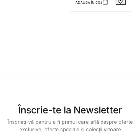
R
ADAUGĂ ÎN COȘ
Evaluat la
2
D
5
din 5 pe
3
baza a
evaluări
T
de la
clienți
A
E
5
p
u
s
e
Înscrie-te la Newsletter
Înscrieți-vă pentru a fi primul care află despre oferte
exclusive, oferte speciale și colecții viitoare