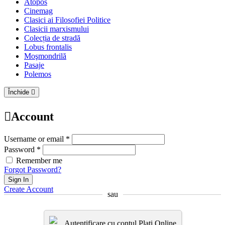
Atopos
Cinemag
Clasici ai Filosofiei Politice
Clasicii marxismului
Colecția de stradă
Lobus frontalis
Moşmondrilă
Pasaje
Polemos
Închide
Account
Username or email *
Password *
Remember me
Forgot Password?
Sign In
Create Account
sau
Autentificare cu contul Plati.Online