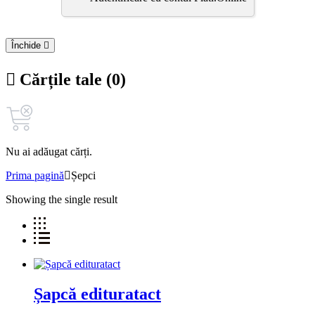
Închide
Cărțile tale (0)
Nu ai adăugat cărți.
Prima pagină
Șepci
Showing the single result
Șapcă edituratact