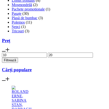
Lobus frontalis
(4)
Moşmondrilă
(2)
Pachete promotionale
(1)
Pasaje
(30)
Plasă de bumbac
(3)
Polemos
(11)
Șepci
(1)
Tricouri
(3)
Preț
Preț
Preț
minim
maxim
Filtrează
Cărți populare