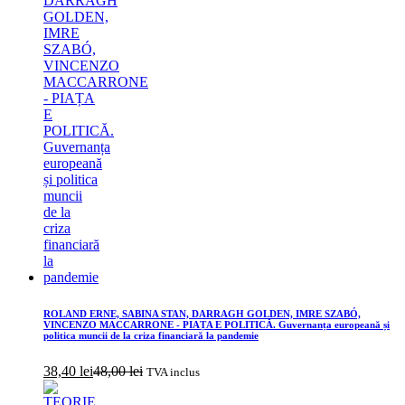
ROLAND ERNE, SABINA STAN, DARRAGH GOLDEN, IMRE SZABÓ,
VINCENZO MACCARRONE - PIAȚA E POLITICĂ. Guvernanța europeană și
politica muncii de la criza financiară la pandemie
38,40
lei
48,00
lei
TVA inclus