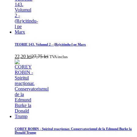
TEORIE 143. Volumul 2 - (Re)citindu-l pe Marx
22,20
lei
27,75
lei
TVA inclus
COREY ROBIN - Spiritul reacționar. Conservatorismul de la Edmund Burke la
Donald Trump