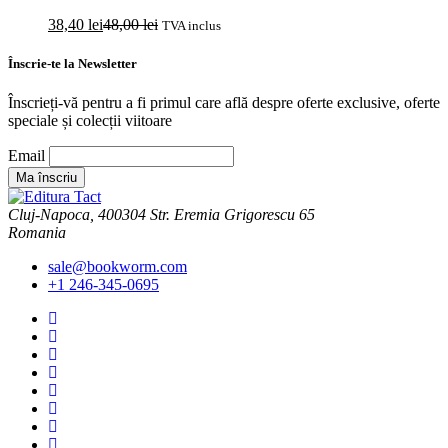
38,40
lei
48,00
lei
TVA inclus
Înscrie-te la Newsletter
Înscrieți-vă pentru a fi primul care află despre oferte exclusive, oferte
speciale și colecții viitoare
Email
Cluj-Napoca, 400304 Str. Eremia Grigorescu 65
Romania
sale@bookworm.com
+1 246-345-0695
Instagram
Instagram
Facebook
Facebook
You
Tube
You
Tube
Twitter
Twitter