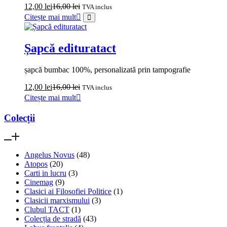
12,00
lei
16,00
lei
TVA inclus
Citește mai mult
Șapcă edituratact
șapcă bumbac 100%, personalizată prin tampografie
12,00
lei
16,00
lei
TVA inclus
Citește mai mult
Colecții
Angelus Novus
(48)
Atopos
(20)
Carti in lucru
(3)
Cinemag
(9)
Clasici ai Filosofiei Politice
(1)
Clasicii marxismului
(3)
Clubul TACT
(1)
Colecția de stradă
(43)