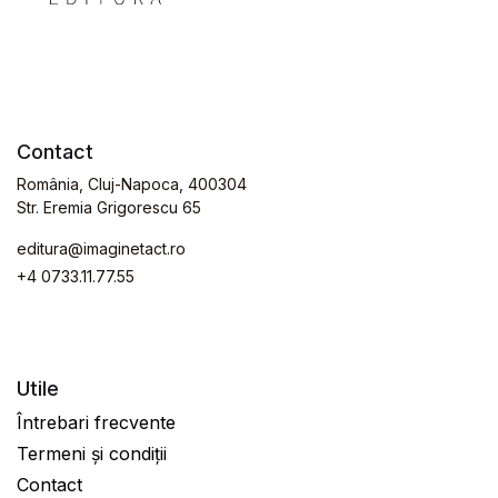
Contact
România, Cluj-Napoca, 400304
Str. Eremia Grigorescu 65
editura@imaginetact.ro
+4 0733.11.77.55
Utile
Întrebari frecvente
Termeni și condiții
Contact