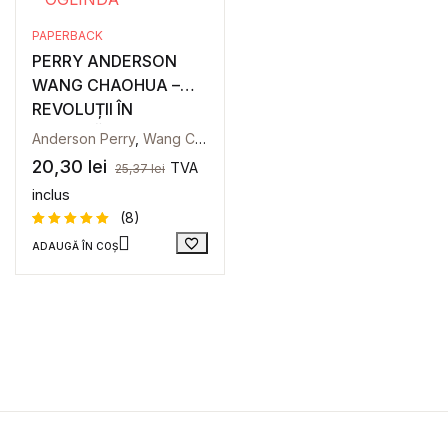
PAPERBACK
PERRY ANDERSON
WANG CHAOHUA –
REVOLUȚII ÎN
OGLINDĂ
Anderson Perry
,
Wang Chaohua
20,30
lei
TVA
25,37
lei
inclus
(8)
ADAUGĂ ÎN COȘ
Evaluat la
8
5
din 5
pe baza a
evaluări
de la
clienți