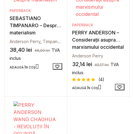
PAPERBACK
SEBASTIANO
TIMPANARO – Despre
PAPERBACK
materialism
PERRY ANDERSON –
Considerații asupra
Anderson Perry
,
Timpanaro Sebastiano
marxismului occidental
38,40
lei
TVA
48,00
lei
Anderson Perry
inclus
32,14
lei
TVA
40,17
lei
ADAUGĂ ÎN COȘ
inclus
(4)
ADAUGĂ ÎN COȘ
Evaluat la
4
5
din 5
pe baza a
evaluări
de la
clienți