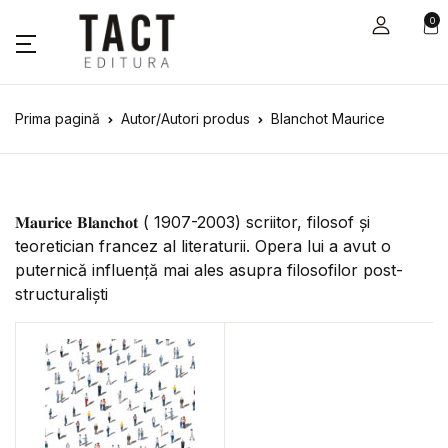
0
Prima pagină
Autor/Autori produs
Blanchot Maurice
𝐌𝐚𝐮𝐫𝐢𝐜𝐞 𝐁𝐥𝐚𝐧𝐜𝐡𝐨𝐭 ( 1907-2003) scriitor, filosof și
teoretician francez al literaturii. Opera lui a avut o
puternică influență mai ales asupra filosofilor post-
structuraliști