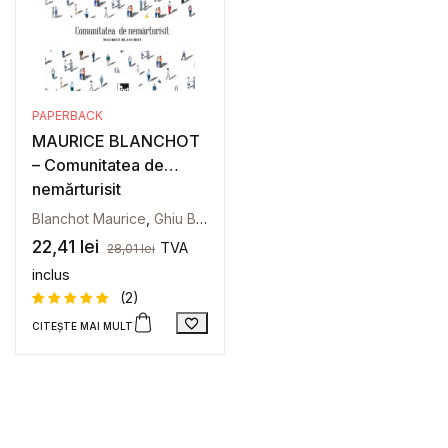
PAPERBACK
MAURICE BLANCHOT
– Comunitatea de
nemărturisit
Blanchot Maurice
,
Ghiu Bogdan
22,41
lei
TVA
28,01
lei
inclus
(2)
CITEȘTE MAI MULT
Evaluat la
2
5
din 5
pe baza a
evaluări
de la
clienți