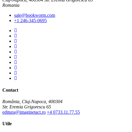
Romania
sale@bookworm.com
+1 246-345-0695
Instagram
Instagram
Facebook
Facebook
You
Tube
You
Tube
Twitter
Twitter
Pinterest
Pinterest
Contact
România, Cluj-Napoca, 400304
Str. Eremia Grigorescu 65
editura@imaginetact.ro
+4 0733.11.77.55
Utile