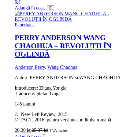
(8)
Adaugă în coș
Paperback
PERRY ANDERSON WANG
CHAOHUA – REVOLUȚII ÎN
OGLINDĂ
Anderson Perry
,
Wang Chaohua
Autori: PERRY ANDERSON si WANG CHAOHUA
Introducere: Zhang Yongle
Traducere: Ștefan Guga
145 pagini
© New Left Review, 2015
© TACT, 2016, pentru versiunea în limba română
20,30
lei
25,37
lei
TVA inclus
Adaugă în coș