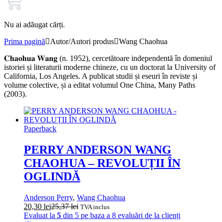
Nu ai adăugat cărți.
Prima pagină
Autor/Autori produs
Wang Chaohua
𝐂𝐡𝐚𝐨𝐡𝐮𝐚 𝐖𝐚𝐧𝐠 (n. 1952), cercetătoare independentă în domeniul
istoriei și literaturii moderne chineze, cu un doctorat la University of
California, Los Angeles. A publicat studii și eseuri în reviste și
volume colective, și a editat volumul One China, Many Paths
(2003).
Paperback
PERRY ANDERSON WANG
CHAOHUA – REVOLUȚII ÎN
OGLINDĂ
Anderson Perry
,
Wang Chaohua
20,30
lei
25,37
lei
TVA inclus
Evaluat la
5
din 5 pe baza a
8
evaluări de la clienți