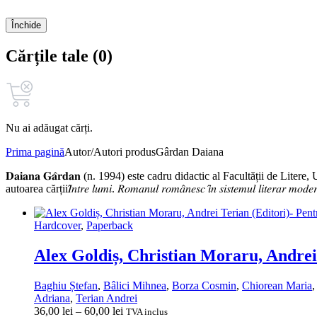
Închide
Cărțile tale (0)
Nu ai adăugat cărți.
Prima pagină
Autor/Autori produs
Gârdan Daiana
𝐃𝐚𝐢𝐚𝐧𝐚 𝐆𝐚̂𝐫𝐝𝐚𝐧 (n. 1994) este cadru didactic al Facultății de L
autoarea cărții𝐼̂𝑛𝑡𝑟𝑒 𝑙𝑢𝑚𝑖. 𝑅𝑜𝑚𝑎𝑛𝑢𝑙 𝑟𝑜𝑚𝑎̂𝑛𝑒𝑠𝑐 𝑖̂𝑛 𝑠𝑖𝑠𝑡𝑒𝑚𝑢𝑙 𝑙𝑖𝑡𝑒𝑟
Hardcover
,
Paperback
Alex Goldiș, Christian Moraru, Andrei
Baghiu Ștefan
,
Bâlici Mihnea
,
Borza Cosmin
,
Chiorean Maria
Adriana
,
Terian Andrei
Interval
36,00
lei
–
60,00
lei
TVA inclus