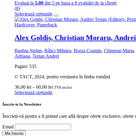
de
Evaluat la
5.00
din 5 pe baza a
8
evaluări de la clienți
prețuri:
(8)
36,00 lei
Acest
Selectează opțiunile
până
produs
la
are
Hardcover
,
Paperback
60,00 lei
mai
multe
Alex Goldiș, Christian Moraru, Andrei
variații.
Opțiunile
Baghiu Ștefan
,
Bâlici Mihnea
,
Borza Cosmin
,
Chiorean Maria
pot
Adriana
,
Terian Andrei
fi
alese
Pagini: 535
în
pagina
© TACT, 2024, pentru versiunea în limba română
produsului.
Interval
36,00
lei
–
60,00
lei
TVA inclus
Acest
de
Selectează opțiunile
produs
prețuri:
are
36,00 lei
Înscrie-te la Newsletter
mai
până
multe
la
Înscrieți-vă pentru a fi primul care află despre oferte exclusive, oferte s
variații.
60,00 lei
Opțiunile
Email
pot
fi