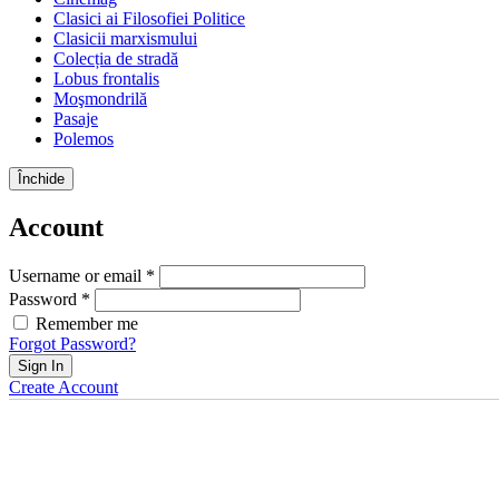
Clasici ai Filosofiei Politice
Clasicii marxismului
Colecția de stradă
Lobus frontalis
Moşmondrilă
Pasaje
Polemos
Închide
Account
Username or email *
Password *
Remember me
Forgot Password?
Sign In
Create Account