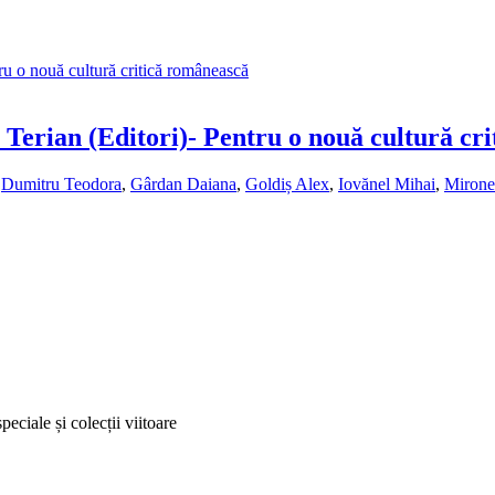
 Terian (Editori)- Pentru o nouă cultură cr
,
Dumitru Teodora
,
Gârdan Daiana
,
Goldiș Alex
,
Iovănel Mihai
,
Mirone
peciale și colecții viitoare