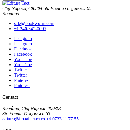
alese
Cluj-Napoca, 400304 Str. Eremia Grigorescu 65
în
Romania
pagina
produsului.
sale@bookworm.com
+1 246-345-0695
Instagram
Instagram
Facebook
Facebook
You Tube
You Tube
Twitter
Twitter
Pinterest
Pinterest
Contact
România, Cluj-Napoca, 400304
Str. Eremia Grigorescu 65
editura@imaginetact.ro
+4 0733.11.77.55