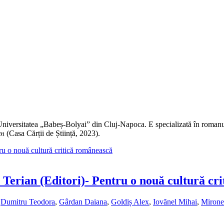
itere, Universitatea „Babeș‑Bolyai” din Cluj‑Napoca. E specializată în romanu
𝑟 𝑚𝑜𝑑𝑒𝑟𝑛 (Casa Cărții de Știință, 2023).
 Terian (Editori)- Pentru o nouă cultură cr
,
Dumitru Teodora
,
Gârdan Daiana
,
Goldiș Alex
,
Iovănel Mihai
,
Mirone