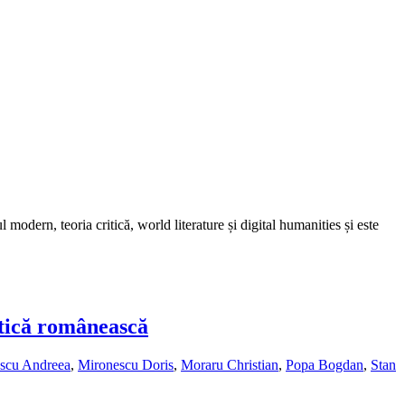
l modern, teoria critică, world literature și digital humanities și este
itică românească
scu Andreea
,
Mironescu Doris
,
Moraru Christian
,
Popa Bogdan
,
Stan