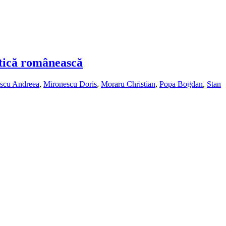
itică românească
scu Andreea
,
Mironescu Doris
,
Moraru Christian
,
Popa Bogdan
,
Stan