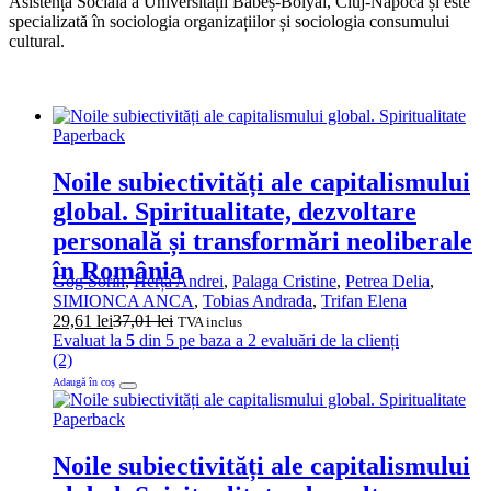
Asistență Socială a Universității Babeș-Bolyai, Cluj-Napoca și este
specializată în sociologia organizațiilor și sociologia consumului
cultural.
Paperback
Noile subiectivități ale capitalismului
global. Spiritualitate, dezvoltare
personală și transformări neoliberale
în România
Gog Sorin
,
Herța Andrei
,
Palaga Cristine
,
Petrea Delia
,
SIMIONCA ANCA
,
Tobias Andrada
,
Trifan Elena
29,61
lei
37,01
lei
TVA inclus
Evaluat la
5
din 5 pe baza a
2
evaluări de la clienți
(2)
Adaugă în coș
Paperback
Noile subiectivități ale capitalismului