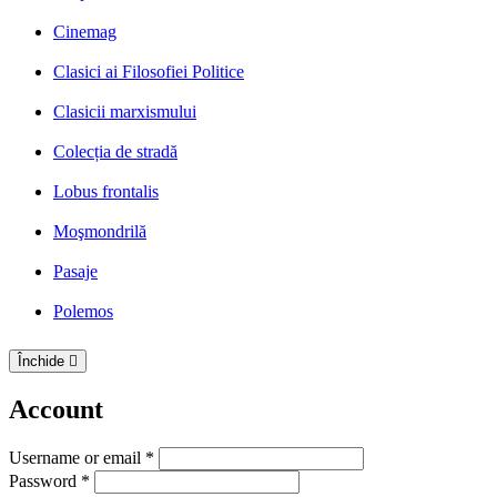
Cinemag
Clasici ai Filosofiei Politice
Clasicii marxismului
Colecția de stradă
Lobus frontalis
Moşmondrilă
Pasaje
Polemos
Închide
Account
Username or email *
Password *