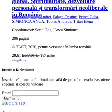
global. Spiritualitate, dezvoltare
personală și transformări neoliberale
în România
Gog Sorin
,
Herța Andrei
,
Palaga Cristine
,
Petrea Delia
,
SIMIONCA ANCA
,
Tobias Andrada
,
Trifan Elena
Coordonatori: Sorin Gog / Anca Simionca
206 pagini
© TACT, 2020, pentru versiunea în limba română
29,61
lei
37,01
lei
TVA inclus
Adaugă în coș
Înscrie-te la Newsletter
Înscrieți-vă pentru a fi primul care află despre oferte exclusive, oferte
speciale și colecții viitoare
Email