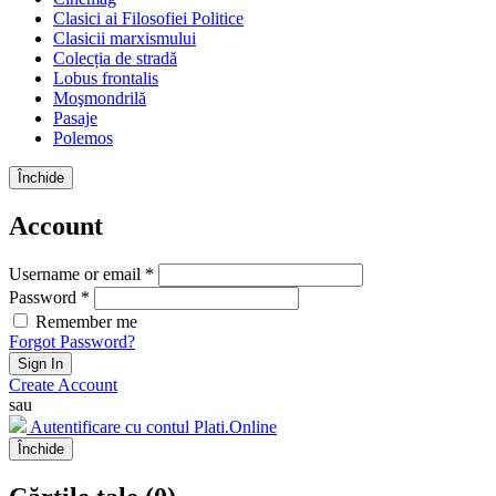
Clasici ai Filosofiei Politice
Clasicii marxismului
Colecția de stradă
Lobus frontalis
Moşmondrilă
Pasaje
Polemos
Închide
Account
Username or email *
Password *
Remember me
Forgot Password?
Sign In
Create Account
sau
Autentificare cu contul Plati.Online
Închide