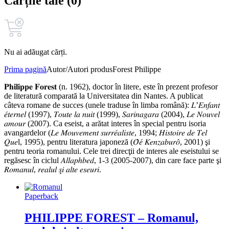
Cărțile tale (0)
Nu ai adăugat cărți.
Prima pagină
Autor/Autori produs
Forest Philippe
𝐏𝐡𝐢𝐥𝐢𝐩𝐩𝐞 𝐅𝐨𝐫𝐞𝐬𝐭 (n. 1962), doctor în litere, este în prezent profesor
de literatură comparată la Universitatea din Nantes. A publicat
câteva romane de succes (unele traduse în limba română): 𝐿’𝐸𝑛𝑓𝑎𝑛𝑡
𝑒́𝑡𝑒𝑟𝑛𝑒𝑙 (1997), 𝑇𝑜𝑢𝑡𝑒 𝑙𝑎 𝑛𝑢𝑖𝑡 (1999), 𝑆𝑎𝑟𝑖𝑛𝑎𝑔𝑎𝑟𝑎 (2004), 𝐿𝑒 𝑁𝑜𝑢𝑣𝑒𝑙
𝑎𝑚𝑜𝑢𝑟 (2007). Ca eseist, a arătat interes în special pentru isoria
avangardelor (𝐿𝑒 𝑀𝑜𝑢𝑣𝑒𝑚𝑒𝑛𝑡 𝑠𝑢𝑟𝑟𝑒́𝑎𝑙𝑖𝑠𝑡𝑒, 1994; 𝐻𝑖𝑠𝑡𝑜𝑖𝑟𝑒 𝑑𝑒 𝑇𝑒𝑙
𝑄𝑢𝑒l, 1995), pentru literatura japoneză (𝑂̂𝑒́ 𝐾𝑒𝑛𝑧𝑎𝑏𝑢𝑟𝑜̂, 2001) şi
pentru teoria romanului. Cele trei direcţii de interes ale eseistului se
regăsesc în ciclul 𝐴𝑙𝑙𝑎𝑝ℎ𝑏𝑒𝑑, 1-3 (2005-2007), din care face parte şi
𝑅𝑜𝑚𝑎𝑛𝑢𝑙, 𝑟𝑒𝑎𝑙𝑢𝑙 𝑠̧𝑖 𝑎𝑙𝑡𝑒 𝑒𝑠𝑒𝑢𝑟𝑖.
Paperback
PHILIPPE FOREST – Romanul,