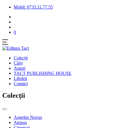
Mobil: 0733.11.77.55
0
Colecții
Cărți
Autori
TACT PUBLISHING HOUSE
Librării
Contact
Colecții
Angelus Novus
Atopos
Cinemag