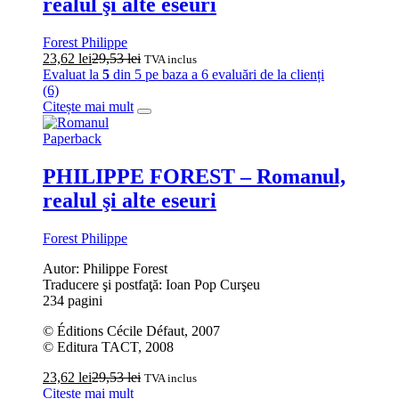
realul şi alte eseuri
Forest Philippe
23,62
lei
29,53
lei
TVA inclus
Evaluat la
5
din 5 pe baza a
6
evaluări de la clienți
(6)
Citește mai mult
Paperback
PHILIPPE FOREST – Romanul,
realul şi alte eseuri
Forest Philippe
Autor: Philippe Forest
Traducere şi postfaţă: Ioan Pop Curşeu
234 pagini
© Éditions Cécile Défaut, 2007
© Editura TACT, 2008
23,62
lei
29,53
lei
TVA inclus
Citește mai mult