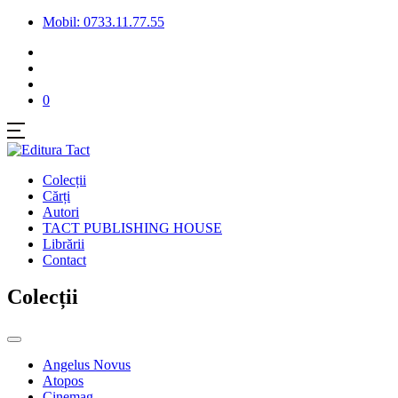
Mobil: 0733.11.77.55
0
Colecții
Cărți
Autori
TACT PUBLISHING HOUSE
Librării
Contact
Colecții
Angelus Novus
Atopos
Cinemag