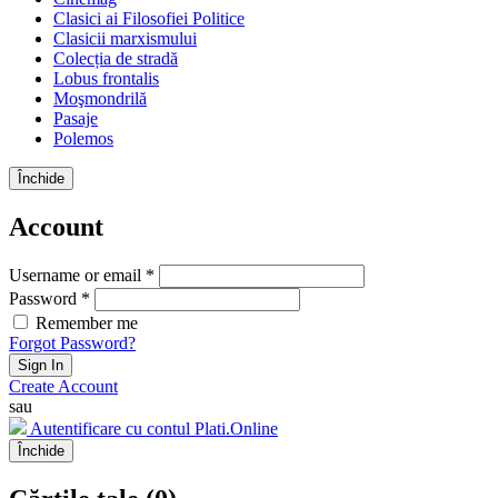
Clasici ai Filosofiei Politice
Clasicii marxismului
Colecția de stradă
Lobus frontalis
Moşmondrilă
Pasaje
Polemos
Închide
Account
Username or email *
Password *
Remember me
Forgot Password?
Sign In
Create Account
sau
Autentificare cu contul Plati.Online
Închide