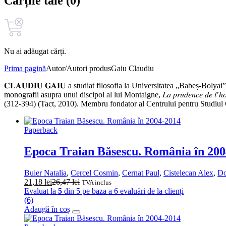
Cărțile tale (0)
Nu ai adăugat cărți.
Prima pagină
Autor/Autori produs
Gaiu Claudiu
𝐂𝐋𝐀𝐔𝐃𝐈𝐔 𝐆𝐀𝐈𝐔 a studiat filosofia la Universitatea „Babeș‑Bolya
monografii asupra unui discipol al lui Montaigne, 𝐿𝑎 𝑝𝑟𝑢𝑑𝑒𝑛𝑐𝑒 𝑑𝑒 𝑙’ℎ𝑜𝑚𝑚𝑒 𝑑’𝑒
(312‑394) (Tact, 2010). Membru fondator al Centrului pentru Studiul Gân
Paperback
Epoca Traian Băsescu. România în 20
Buier Natalia
,
Cercel Cosmin
,
Cernat Paul
,
Cistelecan Alex
,
Do
21,18
lei
26,47
lei
TVA inclus
Evaluat la
5
din 5 pe baza a
6
evaluări de la clienți
(6)
Adaugă în coș