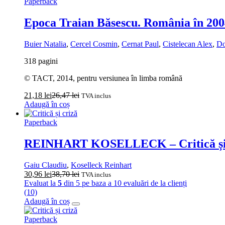
Paperback
Epoca Traian Băsescu. România în 20
Buier Natalia
,
Cercel Cosmin
,
Cernat Paul
,
Cistelecan Alex
,
Do
318 pagini
© TACT, 2014, pentru versiunea în limba română
21,18
lei
26,47
lei
TVA inclus
Adaugă în coș
Paperback
REINHART KOSELLECK – Critică și 
Gaiu Claudiu
,
Koselleck Reinhart
30,96
lei
38,70
lei
TVA inclus
Evaluat la
5
din 5 pe baza a
10
evaluări de la clienți
(10)
Adaugă în coș
Paperback