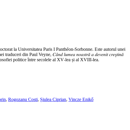
un doctorat la Universitatea Paris I Panthéon‑Sorbonne. Este autorul unei
eri din Paul Veyne, 𝐶𝑎̂𝑛𝑑 𝑙𝑢𝑚𝑒𝑎 𝑛𝑜𝑎𝑠𝑡𝑟𝑎̆ 𝑎 𝑑𝑒𝑣𝑒𝑛𝑖𝑡 𝑐𝑟𝑒𝑠̦𝑡𝑖𝑛𝑎̆
ofiei politice între secolele al XV‑lea și al XVIII‑lea.
rin
,
Rogozanu Costi
,
Șiulea Ciprian
,
Vincze Enikő