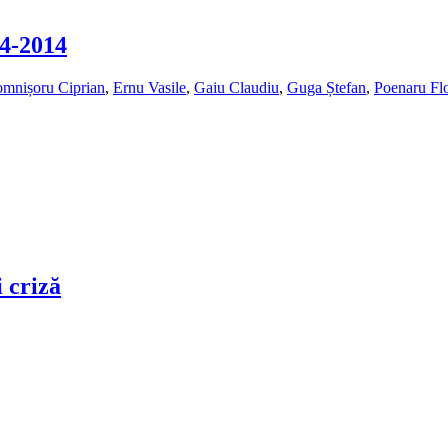
04‑2014
mnișoru Ciprian
,
Ernu Vasile
,
Gaiu Claudiu
,
Guga Ștefan
,
Poenaru Flo
criză