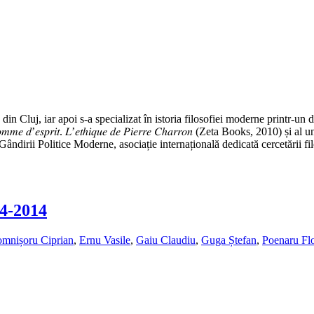
i” din Cluj, iar apoi s‑a specializat în istoria filosofiei moderne printr‑
𝑠𝑝𝑟𝑖𝑡. 𝐿’𝑒𝑡ℎ𝑖𝑞𝑢𝑒 𝑑𝑒 𝑃𝑖𝑒𝑟𝑟𝑒 𝐶ℎ𝑎𝑟𝑟𝑜𝑛 (Zeta Books, 2010) și al unei traduc
dirii Politice Moderne, asociație internațională dedicată cercetării filos
04‑2014
mnișoru Ciprian
,
Ernu Vasile
,
Gaiu Claudiu
,
Guga Ștefan
,
Poenaru Flo