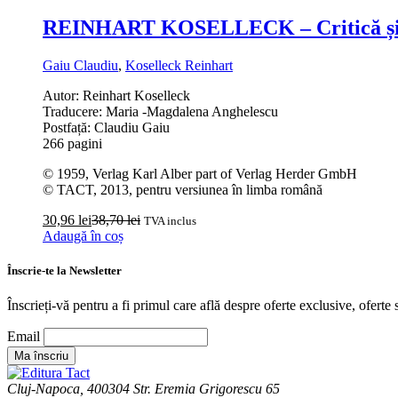
REINHART KOSELLECK – Critică și 
Gaiu Claudiu
,
Koselleck Reinhart
Autor: Reinhart Koselleck
Traducere: Maria -Magdalena Anghelescu
Postfață: Claudiu Gaiu
266 pagini
© 1959, Verlag Karl Alber part of Verlag Herder GmbH
© TACT, 2013, pentru versiunea în limba română
30,96
lei
38,70
lei
TVA inclus
Adaugă în coș
Înscrie-te la Newsletter
Înscrieți-vă pentru a fi primul care află despre oferte exclusive, oferte s
Email
Cluj-Napoca, 400304 Str. Eremia Grigorescu 65