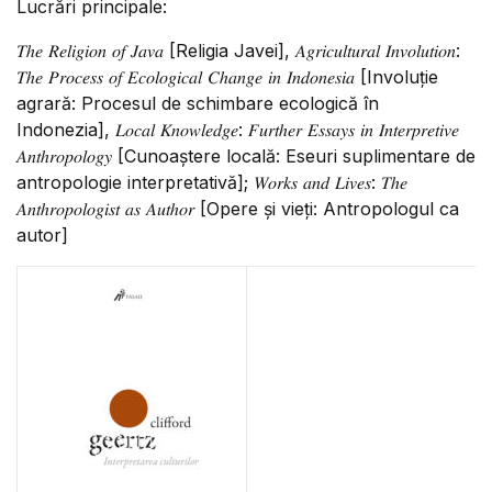
Lucrări principale:
𝑇ℎ𝑒 𝑅𝑒𝑙𝑖𝑔𝑖𝑜𝑛 𝑜𝑓 𝐽𝑎𝑣𝑎 [Religia Javei], 𝐴𝑔𝑟𝑖𝑐𝑢𝑙𝑡𝑢𝑟𝑎𝑙 𝐼𝑛𝑣𝑜𝑙𝑢𝑡𝑖𝑜𝑛:
𝑇ℎ𝑒 𝑃𝑟𝑜𝑐𝑒𝑠𝑠 𝑜𝑓 𝐸𝑐𝑜𝑙𝑜𝑔𝑖𝑐𝑎𝑙 𝐶ℎ𝑎𝑛𝑔𝑒 𝑖𝑛 𝐼𝑛𝑑𝑜𝑛𝑒𝑠𝑖𝑎 [Involuție
agrară: Procesul de schimbare ecologică în
Indonezia], 𝐿𝑜𝑐𝑎𝑙 𝐾𝑛𝑜𝑤𝑙𝑒𝑑𝑔𝑒: 𝐹𝑢𝑟𝑡ℎ𝑒𝑟 𝐸𝑠𝑠𝑎𝑦𝑠 𝑖𝑛 𝐼𝑛𝑡𝑒𝑟𝑝𝑟𝑒𝑡𝑖𝑣𝑒
𝐴𝑛𝑡ℎ𝑟𝑜𝑝𝑜𝑙𝑜𝑔𝑦 [Cunoaștere locală: Eseuri suplimentare de
antropologie interpretativă]; 𝑊𝑜𝑟𝑘𝑠 𝑎𝑛𝑑 𝐿𝑖𝑣𝑒𝑠: 𝑇ℎ𝑒
𝐴𝑛𝑡ℎ𝑟𝑜𝑝𝑜𝑙𝑜𝑔𝑖𝑠𝑡 𝑎𝑠 𝐴𝑢𝑡ℎ𝑜𝑟 [Opere și vieți: Antropologul ca
autor]