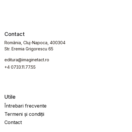
Contact
România, Cluj-Napoca, 400304
Str. Eremia Grigorescu 65
editura@imaginetact.ro
+4 0733.11.77.55
Utile
Întrebari frecvente
Termeni și condiții
Contact