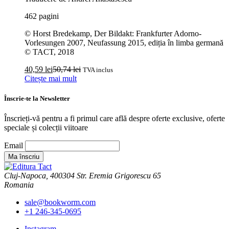
462 pagini
© Horst Bredekamp, Der Bildakt: Frankfurter Adorno-
Vorlesungen 2007, Neufassung 2015, ediția în limba germană
© TACT, 2018
40,59
lei
50,74
lei
TVA inclus
Citește mai mult
Înscrie-te la Newsletter
Înscrieți-vă pentru a fi primul care află despre oferte exclusive, oferte
speciale și colecții viitoare
Email
Cluj-Napoca, 400304 Str. Eremia Grigorescu 65
Romania
sale@bookworm.com
+1 246-345-0695
Instagram