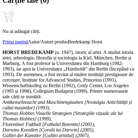
Cărțile tale (0)
Nu ai adăugat cărți.
Prima pagină
Autor/Autori produs
Bredekamp Horst
HORST BREDEKAMP
(n. 1947), istoric al artei. A studiat istoria
artei, arheologia, filozofia și sociologia la Kiel, München, Berlin și
Marburg. A fost profesor la Universitatea din Hamburg (1982-
1993), iar apoi la Universitatea „Humboldt” din Berlin (începând cu
1993). De asemenea, a fost invitat al multor instituții prestigioase de
cercetare: Institute for Advanced Studies, Princeton (1991),
Wissenschaftskolleg zu Berlin (1992), Getty Center, Los Angeles
(1995 și 1998), Collegium Budapest (1999). Printre numeroasele
sale cărți se numără:
Antikensehnsucht und Maschinenglauben [Nostalgia Antichității și
cultul mașinilor] (1993),
Thomas Hobbes Visuelle Strategien [Strategiile vizuale ale lui
Thomas Hobbes] (1999),
Florentiner Fußball [Fotbalul florentin] (2001),
Darwins Korallen [Coralii lui Darwin] (2005),
Galilei der Künstler [Galilei artistul] (2007),