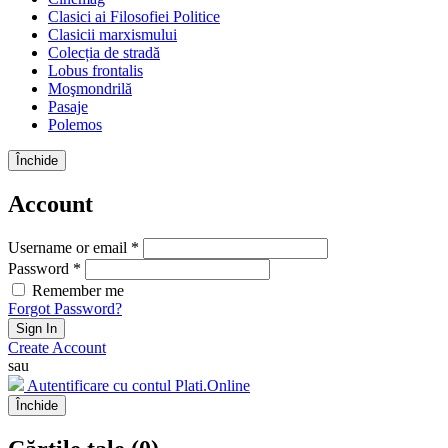
Clasici ai Filosofiei Politice
Clasicii marxismului
Colecția de stradă
Lobus frontalis
Moşmondrilă
Pasaje
Polemos
Închide
Account
Username or email *
Password *
Remember me
Forgot Password?
Sign In
Create Account
sau
Autentificare cu contul Plati.Online
Închide