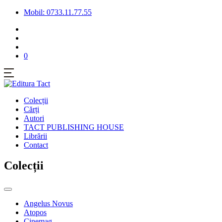
Mobil: 0733.11.77.55
0
Colecții
Cărți
Autori
TACT PUBLISHING HOUSE
Librării
Contact
Colecții
Angelus Novus
Atopos
Cinemag