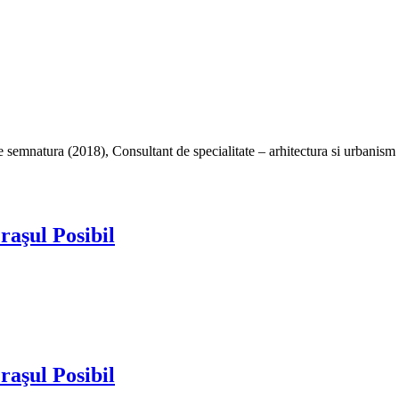
 drept de semnatura (2018), Consultant de specialitate – arhitectura si ur
şul Posibil
şul Posibil