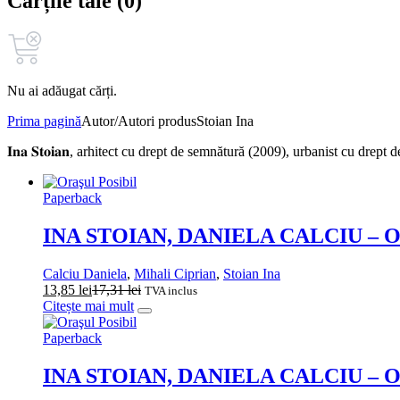
Cărțile tale (0)
Nu ai adăugat cărți.
Prima pagină
Autor/Autori produs
Stoian Ina
𝐈𝐧𝐚 𝐒𝐭𝐨𝐢𝐚𝐧, arhitect cu drept de semnătură (2009), urbanist cu
Paperback
INA STOIAN, DANIELA CALCIU – Ora
Calciu Daniela
,
Mihali Ciprian
,
Stoian Ina
13,85
lei
17,31
lei
TVA inclus
Citește mai mult
Paperback
INA STOIAN, DANIELA CALCIU – Ora