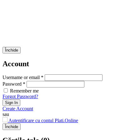
Închide
Account
Username or email *
Password *
Remember me
Forgot Password?
Sign In
Create Account
sau
Autentificare cu contul Plati.Online
Închide