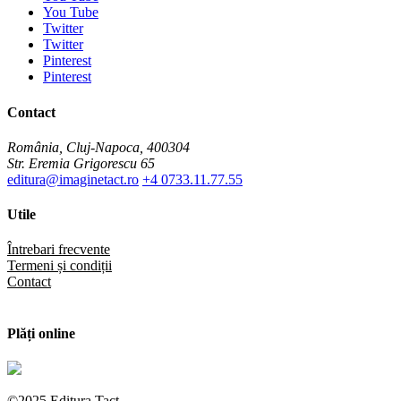
You Tube
Twitter
Twitter
Pinterest
Pinterest
Contact
România, Cluj-Napoca, 400304
Str. Eremia Grigorescu 65
editura@imaginetact.ro
+4 0733.11.77.55
Utile
Întrebari frecvente
Termeni și condiții
Contact
Plăți online
©2025 Editura Tact