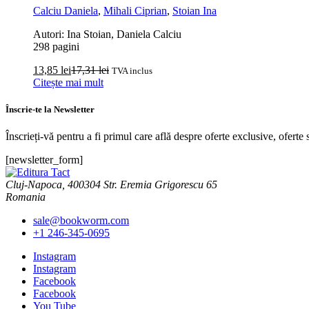
Calciu Daniela
,
Mihali Ciprian
,
Stoian Ina
Autori: Ina Stoian, Daniela Calciu
298 pagini
13,85
lei
17,31
lei
TVA inclus
Citește mai mult
Înscrie-te la Newsletter
Înscrieți-vă pentru a fi primul care află despre oferte exclusive, oferte s
[newsletter_form]
Cluj-Napoca, 400304 Str. Eremia Grigorescu 65
Romania
sale@bookworm.com
+1 246-345-0695
Instagram
Instagram
Facebook
Facebook
You Tube