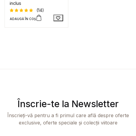
inclus
(14)
ADAUGĂ ÎN COȘ
Evaluat la
14
5
din 5
pe baza a
evaluări
de la
clienți
Înscrie-te la Newsletter
Înscrieți-vă pentru a fi primul care află despre oferte
exclusive, oferte speciale și colecții viitoare