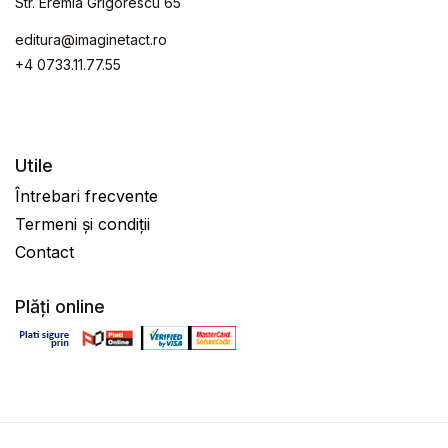
Str. Eremia Grigorescu 65
editura@imaginetact.ro
+4 0733.11.77.55
Utile
Întrebari frecvente
Termeni și condiții
Contact
Plăți online