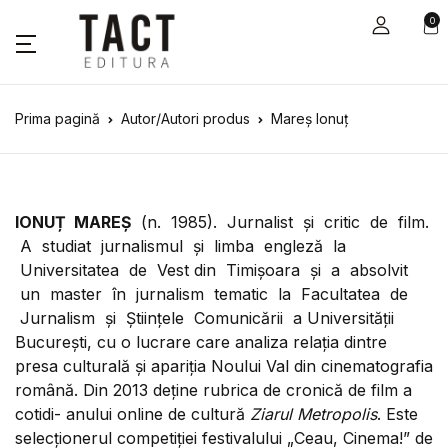
0
Prima pagină
Autor/Autori produs
Mareș Ionuț
IONUȚ MAREȘ
(n. 1985). Jurnalist şi critic de film.
A studiat jurnalismul şi limba engleză la
Universitatea de Vest din Timişoara şi a absolvit
un master în jurnalism tematic la Facultatea de
Jurnalism şi Ştiinţele Comunicării a Universităţii
Bucureşti, cu o lucrare care analiza relaţia dintre
presa culturală şi apariţia Noului Val din cinematografia
română. Din 2013 deţine rubrica de cronică de film a
cotidi- anului online de cultură
Ziarul Metropolis
. Este
selecționerul competiţiei festivalului „Ceau, Cinema!” de