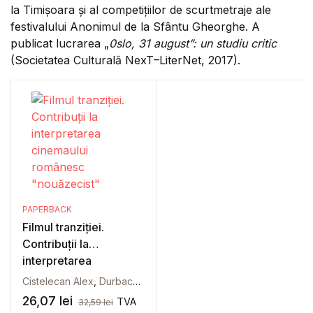
la Timişoara şi al competițiilor de scurtmetraje ale
festivalului Anonimul de la Sfântu Gheorghe. A
publicat lucrarea „
0slo, 31 august”: un studiu critic
(Societatea Culturală NexT–LiterNet, 2017).
PAPERBACK
Filmul tranziției.
Contribuții la
interpretarea
cinemaului românesc
Cistelecan Alex
,
Durbacă Raluca
,
Ferencz-Flatz Christian
,
Filip
“nouăzecist”
26,07
lei
TVA
32,59
lei