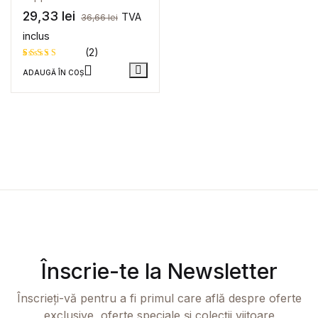
29,33
lei
TVA
36,66
lei
inclus
(2)
ADAUGĂ ÎN COȘ
Evaluat la
2
5
din 5 pe
baza a
evaluări
de la
clienți
Înscrie-te la Newsletter
Înscrieți-vă pentru a fi primul care află despre oferte
exclusive, oferte speciale și colecții viitoare