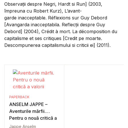
Observații despre Negri, Hardt si Run] (2003,
împreuna cu Robert Kurz), L’avant-
garde inacceptable. Réflexions sur Guy Debord
[Avangarda inacceptabila. Reflecții despre Guy
Debord] (2004), Crédit à mort. La décomposition du
capitalisme et ses critiques [Credit pe moarte.
Descompunerea capitalismului si criticii ei] (2011).
PAPERBACK
ANSELM JAPPE –
Aventurile mărfii.
Pentru o nouă critică a
valorii
Jappe Anselm