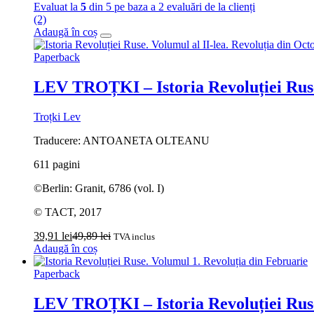
Evaluat la
5
din 5 pe baza a
2
evaluări de la clienți
(2)
Adaugă în coș
Paperback
LEV TROȚKI – Istoria Revoluției Ruse.
Troțki Lev
Traducere: ANTOANETA OLTEANU
611 pagini
©Berlin: Granit, 6786 (vol. I)
© TACT, 2017
39,91
lei
49,89
lei
TVA inclus
Adaugă în coș
Paperback
LEV TROȚKI – Istoria Revoluției Ruse