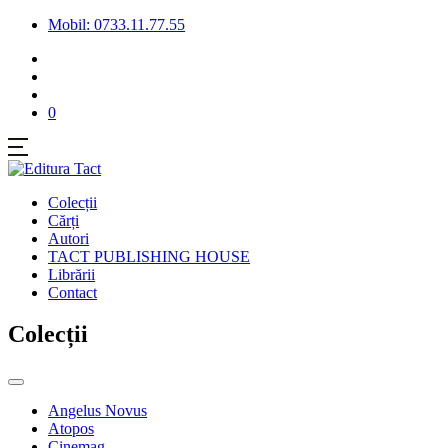
Mobil: 0733.11.77.55
0
Colecții
Cărți
Autori
TACT PUBLISHING HOUSE
Librării
Contact
Colecții
Angelus Novus
Atopos
Cinemag