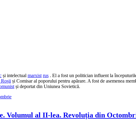
c
și intelectual
marxist
rus
. El a fost un politician influent la începuturil
 Roșii
și Comisar al poporului pentru apărare. A fost de asemenea mem
Comunist
și deportat din Uniunea Sovietică.
 Volumul al II-lea. Revoluția din Octombr