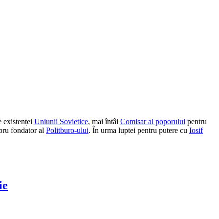
e existenței
Uniunii Sovietice
, mai întâi
Comisar al poporului
pentru
bru fondator al
Politburo-ului
. În urma luptei pentru putere cu
Iosif
ie