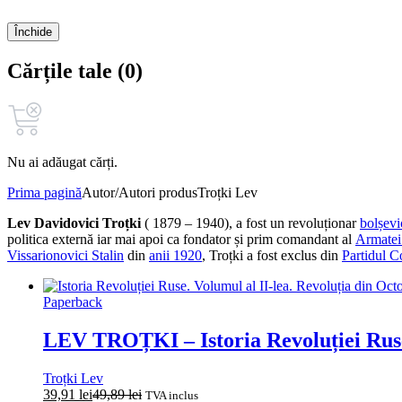
Închide
Cărțile tale (0)
Nu ai adăugat cărți.
Prima pagină
Autor/Autori produs
Troțki Lev
Lev Davidovici Troțki
( 1879 – 1940), a fost un revoluționar
bolșevi
politica externă iar mai apoi ca fondator și prim comandant al
Armatei
Vissarionovici Stalin
din
anii 1920
, Troțki a fost exclus din
Partidul 
Paperback
LEV TROȚKI – Istoria Revoluției Ruse.
Troțki Lev
39,91
lei
49,89
lei
TVA inclus