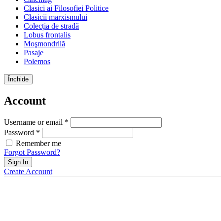
Clasici ai Filosofiei Politice
Clasicii marxismului
Colecția de stradă
Lobus frontalis
Moşmondrilă
Pasaje
Polemos
Închide
Account
Username or email *
Password *
Remember me
Forgot Password?
Sign In
Create Account