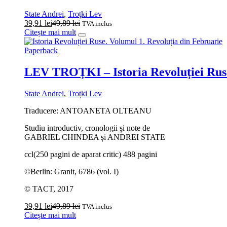
State Andrei
,
Troțki Lev
39,91
lei
49,89
lei
TVA inclus
Citește mai mult
Paperback
LEV TROȚKI – Istoria Revoluției Ruse
State Andrei
,
Troțki Lev
Traducere: ANTOANETA OLTEANU
Studiu introductiv, cronologii și note de
GABRIEL CHINDEA și ANDREI STATE
ccl(250 pagini de aparat critic) 488 pagini
©Berlin: Granit, 6786 (vol. I)
© TACT, 2017
39,91
lei
49,89
lei
TVA inclus
Citește mai mult