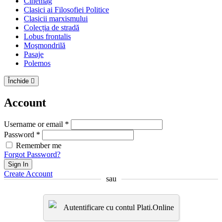
Cinemag
Clasici ai Filosofiei Politice
Clasicii marxismului
Colecția de stradă
Lobus frontalis
Moşmondrilă
Pasaje
Polemos
Închide
Account
Username or email *
Password *
Remember me
Forgot Password?
Sign In
Create Account
sau
Autentificare cu contul Plati.Online