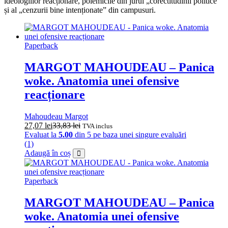
ideologiilor reacționare, polemicile din jurul „corectitudinii politice”
și al „cenzurii bine intenționate” din campusuri.
Paperback
MARGOT MAHOUDEAU – Panica
woke. Anatomia unei ofensive
reacționare
Mahoudeau Margot
27,07
lei
33,83
lei
TVA inclus
Evaluat la
5.00
din 5 pe baza unei singure evaluări
(1)
Adaugă în coș
Paperback
MARGOT MAHOUDEAU – Panica
woke. Anatomia unei ofensive