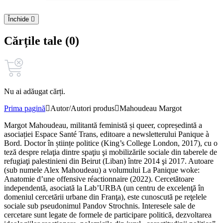
Închide
Cărțile tale (0)
Nu ai adăugat cărți.
Prima pagină
Autor/Autori produs
Mahoudeau Margot
Margot Mahoudeau, militantă feministă și queer, copreședintă a
asociației Espace Santé Trans, editoare a newsletterului Panique à
Bord. Doctor în științe politice (King’s College London, 2017), cu o
teză despre relaţia dintre spaţiu şi mobilizările sociale din taberele de
refugiaţi palestinieni din Beirut (Liban) între 2014 şi 2017. Autoare
(sub numele Alex Mahoudeau) a volumului La Panique woke:
Anatomie d’une offensive réactionnaire (2022). Cercetătoare
independentă, asociată la Lab’URBA (un centru de excelenţă în
domeniul cercetării urbane din Franţa), este cunoscută pe reţelele
sociale sub pseudonimul Pandov Strochnis. Interesele sale de
cercetare sunt legate de formele de participare politică, dezvoltarea