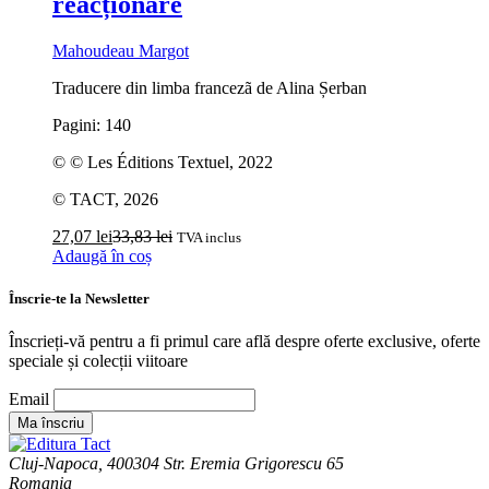
reacționare
Mahoudeau Margot
Traducere din limba francezã de Alina Șerban
Pagini: 140
© © Les Éditions Textuel, 2022
© TACT, 2026
27,07
lei
33,83
lei
TVA inclus
Adaugă în coș
Înscrie-te la Newsletter
Înscrieți-vă pentru a fi primul care află despre oferte exclusive, oferte
speciale și colecții viitoare
Email
Cluj-Napoca, 400304 Str. Eremia Grigorescu 65
Romania