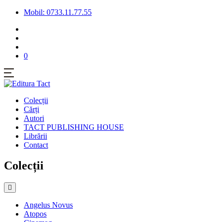
Mobil: 0733.11.77.55
0
Colecții
Cărți
Autori
TACT PUBLISHING HOUSE
Librării
Contact
Colecții
Angelus Novus
Atopos