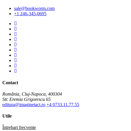
sale@bookworm.com
+1 246-345-0695
Instagram
Instagram
Facebook
Facebook
You
Tube
You
Tube
Twitter
Twitter
Pinterest
Pinterest
Contact
România, Cluj-Napoca, 400304
Str. Eremia Grigorescu 65
editura@imaginetact.ro
+4 0733.11.77.55
Utile
Întrebari frecvente