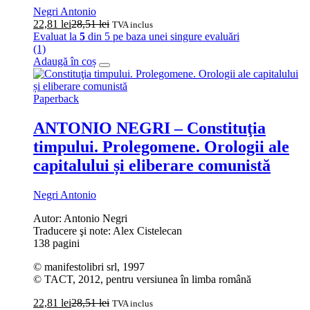
Negri Antonio
22,81
lei
28,51
lei
TVA inclus
Evaluat la
5
din 5 pe baza unei singure evaluări
(1)
Adaugă în coș
Paperback
ANTONIO NEGRI – Constituţia
timpului. Prolegomene. Orologii ale
capitalului și eliberare comunistă
Negri Antonio
Autor: Antonio Negri
Traducere şi note: Alex Cistelecan
138 pagini
© manifestolibri srl, 1997
© TACT, 2012, pentru versiunea în limba română
22,81
lei
28,51
lei
TVA inclus