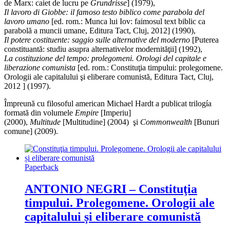
de Marx: caiet de lucru pe
Grundrisse
] (1979),
Il lavoro di Giobbe: il famoso testo biblico come parabola del
lavoro umano
[ed. rom.: Munca lui Iov: faimosul text biblic ca
parabolă a muncii umane, Editura Tact, Cluj, 2012] (1990),
Il potere costituente: saggio sulle alternative del moderno
[Puterea
constituantă: studiu asupra alternativelor modernităţii] (1992),
La costituzione del tempo: prolegomeni. Orologi del capitale e
liberazione comunista
[ed. rom.: Constituţia timpului: prolegomene.
Orologii ale capitalului şi eliberare comunistă, Editura Tact, Cluj,
2012 ] (1997).
Împreună cu filosoful american Michael Hardt a publicat trilogía
formată din volumele
Empire
[Imperiu]
(2000),
Multitude
[Multitudine] (2004) şi
Commonwealth
[Bunuri
comune] (2009).
Paperback
ANTONIO NEGRI – Constituţia
timpului. Prolegomene. Orologii ale
capitalului și eliberare comunistă