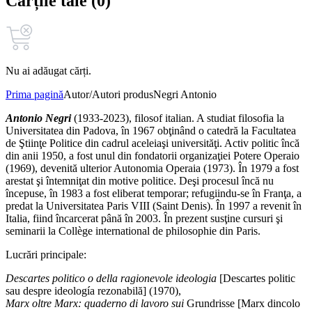
Cărțile tale (0)
Nu ai adăugat cărți.
Prima pagină
Autor/Autori produs
Negri Antonio
Antonio Negri
(1933-2023), filosof italian. A studiat filosofia la
Universitatea din Padova, în 1967 obţinând o catedră la Facultatea
de Ştiinţe Politice din cadrul aceleiaşi universităţi. Activ politic încă
din anii 1950, a fost unul din fondatorii organizaţiei Potere Operaio
(1969), devenită ulterior Autonomia Operaia (1973). În 1979 a fost
arestat şi întemniţat din motive politice. Deşi procesul încă nu
începuse, în 1983 a fost eliberat temporar; refugiindu-se în Franţa, a
predat la Universitatea Paris VIII (Saint Denis). În 1997 a revenit în
Italia, fiind încarcerat până în 2003. În prezent susţine cursuri şi
seminarii la Collège international de philosophie din Paris.
Lucrări principale:
Descartes politico o della ragionevole ideologia
[Descartes politic
sau despre ideología rezonabilă] (1970),
Marx oltre Marx: quaderno di lavoro sui
Grundrisse [Marx dincolo