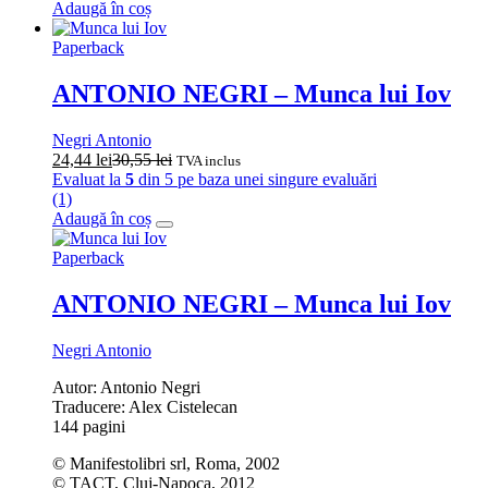
Adaugă în coș
Paperback
ANTONIO NEGRI – Munca lui Iov
Negri Antonio
24,44
lei
30,55
lei
TVA inclus
Evaluat la
5
din 5 pe baza unei singure evaluări
(1)
Adaugă în coș
Paperback
ANTONIO NEGRI – Munca lui Iov
Negri Antonio
Autor: Antonio Negri
Traducere: Alex Cistelecan
144 pagini
© Manifestolibri srl, Roma, 2002
© TACT, Cluj-Napoca, 2012