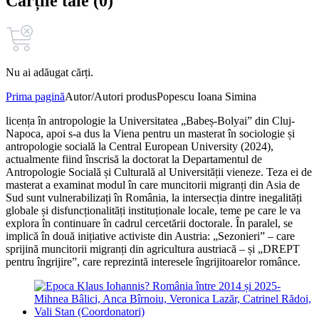
Cărțile tale (0)
Nu ai adăugat cărți.
Prima pagină
Autor/Autori produs
Popescu Ioana Simina
licența în antropologie la Universitatea „Babeș-Bolyai” din Cluj-
Napoca, apoi s-a dus la Viena pentru un masterat în sociologie și
antropologie socială la Central European University (2024),
actualmente fiind înscrisă la doctorat la Departamentul de
Antropologie Socială și Culturală al Universității vieneze. Teza ei de
masterat a examinat modul în care muncitorii migranți din Asia de
Sud sunt vulnerabilizați în România, la intersecția dintre inegalități
globale și disfuncționalități instituționale locale, teme pe care le va
explora în continuare în cadrul cercetării doctorale. În paralel, se
implică în două inițiative activiste din Austria: „Sezonieri” – care
sprijină muncitorii migranți din agricultura austriacă – și „DREPT
pentru îngrijire”, care reprezintă interesele îngrijitoarelor românce.