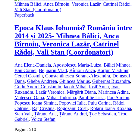
Paperback
Epoca Klaus Iohannis? România între
2014 și 2025- Mihnea Bâlici, Anca
Bîrnoiu, Veronica Lazăr, Catrinel
Rădoi, Vali Stan (Coordonatori)
Ana Elena-Daniela
,
Apostolescu Maria-Luiza
,
Bâlici Mihnea
,
Ban Cornel
,
Bejinariu Vlad
,
Bîrnoiu Anca
,
Borțun Vladimir
,
Cercel Cosmin
,
Constantinescu Sorana-Alexandra
,
Domșodi
Dana
,
Gheba Andreea
,
Ghincea Marius
,
Gubernat Ruxandra
,
Gudu Andrei Constantin
,
Iacob Mihai
,
Iosif Anna
,
Ivan
Ruxandra
,
Lazăr Veronica
,
Mărgărit Diana
,
Marincea Adina
,
Mateescu Oana
,
Mihai Tudorina
,
Pamfilie Lisia
,
Pop Simion
,
Popescu Ioana Simina
,
Popovici Iulia
,
Puiu Carina
,
Rădoi
Catrinel
,
Raț Cristina
,
Rogozanu Costi
,
Rotaru Ioana-Roxana
,
Stan Vali
,
Țăranu Ana
,
Țăranu Andrei
,
Țoc Sebastian
,
Troc
Gabriel
,
Voicu Ștefan
Pagini: 510