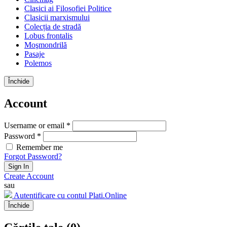
Clasici ai Filosofiei Politice
Clasicii marxismului
Colecția de stradă
Lobus frontalis
Moşmondrilă
Pasaje
Polemos
Închide
Account
Username or email *
Password *
Remember me
Forgot Password?
Sign In
Create Account
sau
Autentificare cu contul Plati.Online
Închide