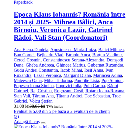
Paperback
Epoca Klaus Iohannis? România între
2014 și 2025- Mihnea Bâlici, Anca
Bîrnoiu, Veronica Lazăr, Catrinel
Rădoi, Vali Stan (Coordonatori)
Ana Elena-Daniela
,
Apostolescu Maria-Luiza
,
Bâlici Mihnea
,
Ban Cornel
,
Bejinariu Vlad
,
Bîrnoiu Anca
,
Borțun Vladimir
,
Cercel Cosmin
,
Constantinescu Sorana-Alexandra
,
Domșodi
Dana
,
Gheba Andreea
,
Ghincea Marius
,
Gubernat Ruxandra
,
Gudu Andrei Constantin
,
Iacob Mihai
,
Iosif Anna
,
Ivan
Ruxandra
,
Lazăr Veronica
,
Mărgărit Diana
,
Marincea Adina
,
Mateescu Oana
,
Mihai Tudorina
,
Pamfilie Lisia
,
Pop Simion
,
Popescu Ioana Simina
,
Popovici Iulia
,
Puiu Carina
,
Rădoi
Catrinel
,
Raț Cristina
,
Rogozanu Costi
,
Rotaru Ioana-Roxana
,
Stan Vali
,
Țăranu Ana
,
Țăranu Andrei
,
Țoc Sebastian
,
Troc
Gabriel
,
Voicu Ștefan
31,08
lei
38,85
lei
TVA inclus
Evaluat la
5.00
din 5 pe baza a
2
evaluări de la clienți
(2)
Adaugă în coș