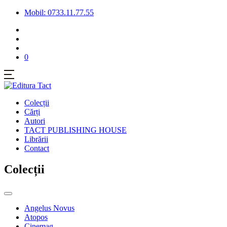
Mobil: 0733.11.77.55
0
Colecții
Cărți
Autori
TACT PUBLISHING HOUSE
Librării
Contact
Colecții
Angelus Novus
Atopos
Cinemag