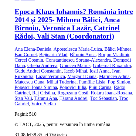
Epoca Klaus Iohannis? România între
2014 și 2025- Mihnea Bâlici, Anca
Bîrnoiu, Veronica Lazăr, Catrinel
Rădoi, Vali Stan (Coordonatori)
Ana Elena-Daniela
,
Apostolescu Maria-Luiza
,
Bâlici Mihnea
,
Ban Cornel
,
Bejinariu Vlad
,
Bîrnoiu Anca
,
Borțun Vladimir
,
Cercel Cosmin
,
Constantinescu Sorana-Alexandra
,
Domșodi
Dana
,
Gheba Andreea
,
Ghincea Marius
,
Gubernat Ruxandra
,
Gudu Andrei Constantin
,
Iacob Mihai
,
Iosif Anna
,
Ivan
Ruxandra
,
Lazăr Veronica
,
Mărgărit Diana
,
Marincea Adina
,
Mateescu Oana
,
Mihai Tudorina
,
Pamfilie Lisia
,
Pop Simion
,
Popescu Ioana Simina
,
Popovici Iulia
,
Puiu Carina
,
Rădoi
Catrinel
,
Raț Cristina
,
Rogozanu Costi
,
Rotaru Ioana-Roxana
,
Stan Vali
,
Țăranu Ana
,
Țăranu Andrei
,
Țoc Sebastian
,
Troc
Gabriel
,
Voicu Ștefan
Pagini: 510
© TACT, 2025, pentru versiunea în limba română
31,08
lei
38,85
lei
TVA inclus