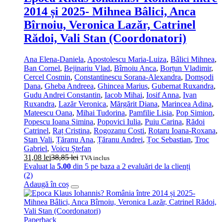
2014 și 2025- Mihnea Bâlici, Anca
Bîrnoiu, Veronica Lazăr, Catrinel
Rădoi, Vali Stan (Coordonatori)
Ana Elena-Daniela
,
Apostolescu Maria-Luiza
,
Bâlici Mihnea
,
Ban Cornel
,
Bejinariu Vlad
,
Bîrnoiu Anca
,
Borțun Vladimir
,
Cercel Cosmin
,
Constantinescu Sorana-Alexandra
,
Domșodi
Dana
,
Gheba Andreea
,
Ghincea Marius
,
Gubernat Ruxandra
,
Gudu Andrei Constantin
,
Iacob Mihai
,
Iosif Anna
,
Ivan
Ruxandra
,
Lazăr Veronica
,
Mărgărit Diana
,
Marincea Adina
,
Mateescu Oana
,
Mihai Tudorina
,
Pamfilie Lisia
,
Pop Simion
,
Popescu Ioana Simina
,
Popovici Iulia
,
Puiu Carina
,
Rădoi
Catrinel
,
Raț Cristina
,
Rogozanu Costi
,
Rotaru Ioana-Roxana
,
Stan Vali
,
Țăranu Ana
,
Țăranu Andrei
,
Țoc Sebastian
,
Troc
Gabriel
,
Voicu Ștefan
31,08
lei
38,85
lei
TVA inclus
Evaluat la
5.00
din 5 pe baza a
2
evaluări de la clienți
(2)
Adaugă în coș
Paperback