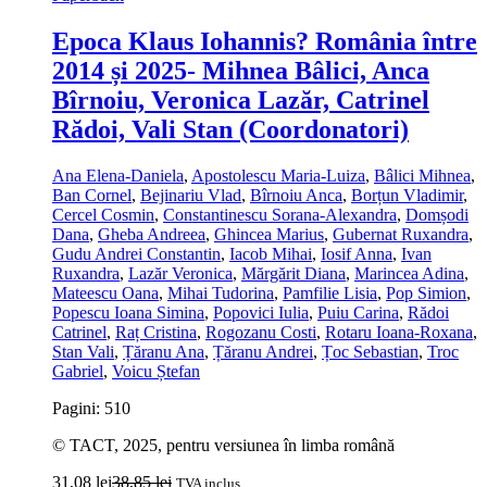
Epoca Klaus Iohannis? România între
2014 și 2025- Mihnea Bâlici, Anca
Bîrnoiu, Veronica Lazăr, Catrinel
Rădoi, Vali Stan (Coordonatori)
Ana Elena-Daniela
,
Apostolescu Maria-Luiza
,
Bâlici Mihnea
,
Ban Cornel
,
Bejinariu Vlad
,
Bîrnoiu Anca
,
Borțun Vladimir
,
Cercel Cosmin
,
Constantinescu Sorana-Alexandra
,
Domșodi
Dana
,
Gheba Andreea
,
Ghincea Marius
,
Gubernat Ruxandra
,
Gudu Andrei Constantin
,
Iacob Mihai
,
Iosif Anna
,
Ivan
Ruxandra
,
Lazăr Veronica
,
Mărgărit Diana
,
Marincea Adina
,
Mateescu Oana
,
Mihai Tudorina
,
Pamfilie Lisia
,
Pop Simion
,
Popescu Ioana Simina
,
Popovici Iulia
,
Puiu Carina
,
Rădoi
Catrinel
,
Raț Cristina
,
Rogozanu Costi
,
Rotaru Ioana-Roxana
,
Stan Vali
,
Țăranu Ana
,
Țăranu Andrei
,
Țoc Sebastian
,
Troc
Gabriel
,
Voicu Ștefan
Pagini: 510
© TACT, 2025, pentru versiunea în limba română
31,08
lei
38,85
lei
TVA inclus