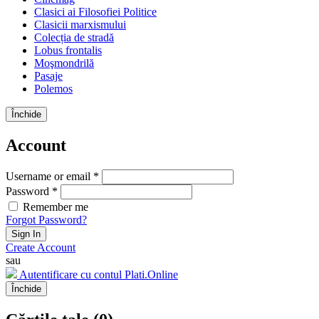
Clasici ai Filosofiei Politice
Clasicii marxismului
Colecția de stradă
Lobus frontalis
Moşmondrilă
Pasaje
Polemos
Închide
Account
Username or email *
Password *
Remember me
Forgot Password?
Sign In
Create Account
sau
Autentificare cu contul Plati.Online
Închide