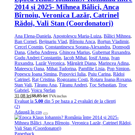
2014 și 2025- Mihnea Bâlici, Anca
Bîrnoiu, Veronica Lazăr, Catrinel
Rădoi, Vali Stan (Coordonatori)
Ana Elena-Daniela
,
Apostolescu Maria-Luiza
,
Bâlici Mihnea
,
Ban Cornel
,
Bejinariu Vlad
,
Bîrnoiu Anca
,
Borțun Vladimir
,
Cercel Cosmin
,
Constantinescu Sorana-Alexandra
,
Domșodi
Dana
,
Gheba Andreea
,
Ghincea Marius
,
Gubernat Ruxandra
,
Gudu Andrei Constantin
,
Iacob Mihai
,
Iosif Anna
,
Ivan
Ruxandra
,
Lazăr Veronica
,
Mărgărit Diana
,
Marincea Adina
,
Mateescu Oana
,
Mihai Tudorina
,
Pamfilie Lisia
,
Pop Simion
,
Popescu Ioana Simina
,
Popovici Iulia
,
Puiu Carina
,
Rădoi
Catrinel
,
Raț Cristina
,
Rogozanu Costi
,
Rotaru Ioana-Roxana
,
Stan Vali
,
Țăranu Ana
,
Țăranu Andrei
,
Țoc Sebastian
,
Troc
Gabriel
,
Voicu Ștefan
31,08
lei
38,85
lei
TVA inclus
Evaluat la
5.00
din 5 pe baza a
2
evaluări de la clienți
(2)
Adaugă în coș
Paperback