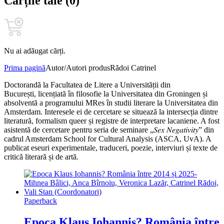
Cărțile tale (0)
Nu ai adăugat cărți.
Prima pagină
Autor/Autori produs
Rădoi Catrinel
Doctorandă la Facultatea de Litere a Universității din
București, licențiată în filosofie la Universitatea din Groningen și
absolventă a programului MRes în studii literare la Universitatea din
Amsterdam. Interesele ei de cercetare se situează la intersecția dintre
literatură, formalism queer și registre de interpretare lacaniene. A fost
asistentă de cercetare pentru seria de seminare „𝑆𝑒𝑥 𝑁𝑒𝑔𝑎𝑡𝑖𝑣𝑖𝑡𝑦” din
cadrul Amsterdam School for Cultural Analysis (ASCA, UvA). A
publicat eseuri experimentale, traduceri, poezie, interviuri și texte de
critică literară și de artă.
Paperback
Epoca Klaus Iohannis? România între