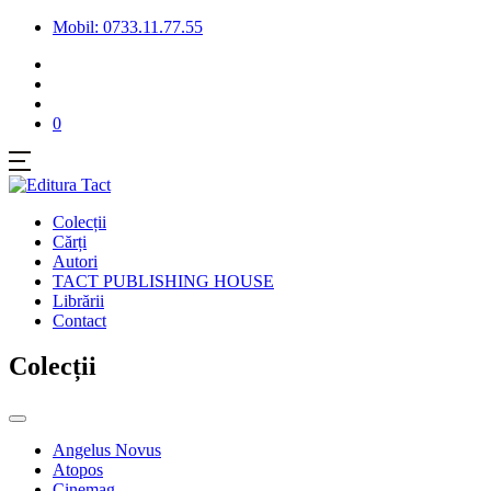
Mobil: 0733.11.77.55
0
Colecții
Cărți
Autori
TACT PUBLISHING HOUSE
Librării
Contact
Colecții
Angelus Novus
Atopos
Cinemag