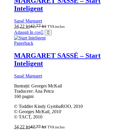
MARGARET SASSÉ – Start
Inteligent
Sassé Margaret
34,22
lei
42,77
lei
TVA inclus
Adaugă în coș
Paperback
MARGARET SASSÉ – Start
Inteligent
Sassé Margaret
Ilustrații: Georges McKail
Traducere: Ana Petcu
160 pagini
© Toddler Kindy GymbaROO, 2010
© Georges McKail
, 2010
© TACT, 2010
34,22
lei
42,77
lei
TVA inclus