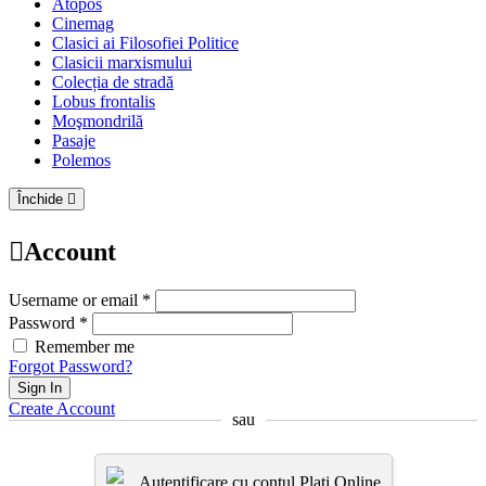
Atopos
Cinemag
Clasici ai Filosofiei Politice
Clasicii marxismului
Colecția de stradă
Lobus frontalis
Moşmondrilă
Pasaje
Polemos
Închide
Account
Username or email *
Password *
Remember me
Forgot Password?
Sign In
Create Account
sau
Autentificare cu contul Plati.Online