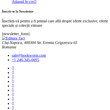
Adaugă în coș
Înscrie-te la Newsletter
Înscrieți-vă pentru a fi primul care află despre oferte exclusive, oferte
speciale și colecții viitoare
[newsletter_form]
Cluj-Napoca, 400304 Str. Eremia Grigorescu 65
Romania
sale@bookworm.com
+1 246-345-0695
Instagram
Instagram
Facebook
Facebook
You
Tube
You
Tube
Twitter
Twitter
Pinterest
Pinterest