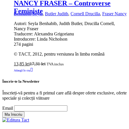
NANCY FRASER – Controverse
Feministe
Benhabib Seyla
,
Butler Judith
,
Cornell Drucilla
,
Fraser Nancy
Autori: Seyla Benhabib, Judith Butler, Drucilla Cornell,
Nancy Fraser
Traducere: Alexandra Grigorianu
Introducere: Linda Nicholson
274 pagini
© TACT, 2012, pentru versiunea în limba română
13,85
lei
17,31
lei
TVA inclus
Adaugă în coș
Înscrie-te la Newsletter
Înscrieți-vă pentru a fi primul care află despre oferte exclusive, oferte
speciale și colecții viitoare
Email