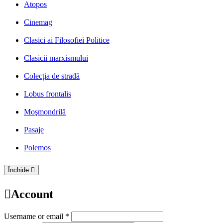
Atopos
Cinemag
Clasici ai Filosofiei Politice
Clasicii marxismului
Colecția de stradă
Lobus frontalis
Moşmondrilă
Pasaje
Polemos
Închide
Account
Username or email *