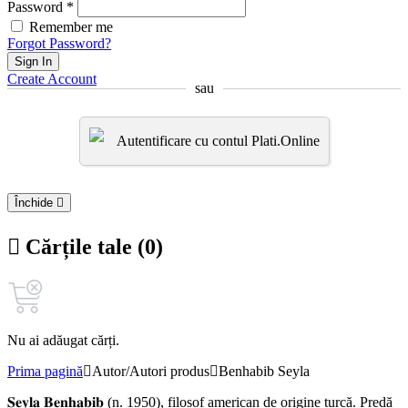
Password *
Remember me
Forgot Password?
Sign In
Create Account
sau
Autentificare cu contul Plati.Online
Închide
Cărțile tale (0)
Nu ai adăugat cărți.
Prima pagină
Autor/Autori produs
Benhabib Seyla
𝐒𝐞𝐲𝐥𝐚 𝐁𝐞𝐧𝐡𝐚𝐛𝐢𝐛 (n. 1950), filosof american de origine turcă. Predă