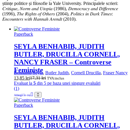
științe politice și filosofie la Yale University. Principalele scrieri:
𝐶𝑟𝑖𝑡𝑖𝑞𝑢𝑒, 𝑁𝑜𝑟𝑚 𝑎𝑛𝑑 𝑈𝑡𝑜𝑝𝑖𝑎 (1986), 𝐷𝑒𝑚𝑜𝑐𝑟𝑎𝑐𝑦 𝑎𝑛𝑑 𝐷𝑖𝑓𝑓𝑒𝑟𝑒𝑛𝑐𝑒
(1996), 𝑇ℎ𝑒 𝑅𝑖𝑔ℎ𝑡𝑠 𝑜𝑓 𝑂𝑡ℎ𝑒𝑟𝑠 (2004), 𝑃𝑜𝑙𝑖𝑡𝑖𝑐𝑠 𝑖𝑛 𝐷𝑎𝑟𝑘 𝑇𝑖𝑚𝑒𝑠:
𝐸𝑛𝑐𝑜𝑢𝑛𝑡𝑒𝑟𝑠 𝑤𝑖𝑡ℎ 𝐻𝑎𝑛𝑛𝑎ℎ 𝐴𝑟𝑒𝑛𝑑𝑡 (2010).
Paperback
SEYLA BENHABIB, JUDITH
BUTLER, DRUCILLA CORNELL,
NANCY FRASER – Controverse
Feministe
Benhabib Seyla
,
Butler Judith
,
Cornell Drucilla
,
Fraser Nancy
13,85
lei
17,31
lei
TVA inclus
Evaluat la
5
din 5 pe baza unei singure evaluări
(1)
Adaugă în coș
Paperback
SEYLA BENHABIB, JUDITH
BUTLER, DRUCILLA CORNELL,