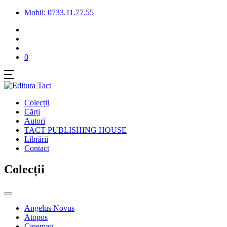
Mobil: 0733.11.77.55
0
Colecții
Cărți
Autori
TACT PUBLISHING HOUSE
Librării
Contact
Colecții
Angelus Novus
Atopos
Cinemag