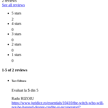
2 reviews
See all reviews
5 stars
2
4 stars
0
3 stars
0
2 stars
0
1 stars
0
1-5 of 2 reviews
Tact Editura
Evaluat la
5
din 5
Radu RIZOIU
https://www.juridice.ro/essentials/10410/the-witch-who-will-
not-be-hanged-despre-credite-si-recuperatori?