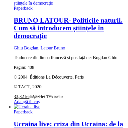
Paperback
BRUNO LATOUR- Politicile naturii.
Cum să introducem științele în
democrație
Ghiu Bogdan
,
Latour Bruno
Traducere din limba franceză și postfață de: Bogdan Ghiu
Pagini: 408
© 2004, Éditions La Découverte, Paris
© TACT, 2020
33,82
lei
42,28
lei
TVA inclus
Adaugă în coș
Paperback
Ucraina live: criza din Ucraina: de la