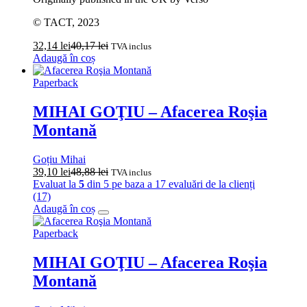
© TACT, 2023
32,14
lei
40,17
lei
TVA inclus
Adaugă în coș
Paperback
MIHAI GOŢIU – Afacerea Roşia
Montană
Goțiu Mihai
39,10
lei
48,88
lei
TVA inclus
Evaluat la
5
din 5 pe baza a
17
evaluări de la clienți
(17)
Adaugă în coș
Paperback
MIHAI GOŢIU – Afacerea Roşia
Montană