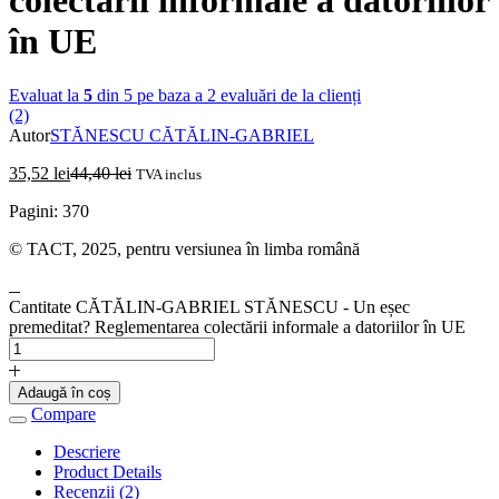
în UE
Evaluat la
5
din 5 pe baza a
2
evaluări de la clienți
(2)
Autor
STĂNESCU CĂTĂLIN‑GABRIEL
35,52
lei
44,40
lei
TVA inclus
Pagini: 370
© TACT, 2025, pentru versiunea în limba română
Cantitate CĂTĂLIN‑GABRIEL STĂNESCU - Un eșec
premeditat? Reglementarea colectării informale a datoriilor în UE
Adaugă în coș
Compare
Descriere
Product Details
Recenzii (2)