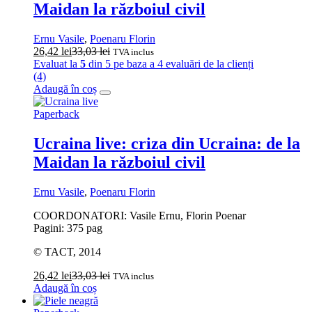
Maidan la războiul civil
Ernu Vasile
,
Poenaru Florin
26,42
lei
33,03
lei
TVA inclus
Evaluat la
5
din 5 pe baza a
4
evaluări de la clienți
(4)
Adaugă în coș
Paperback
Ucraina live: criza din Ucraina: de la
Maidan la războiul civil
Ernu Vasile
,
Poenaru Florin
COORDONATORI: Vasile Ernu, Florin Poenar
Pagini: 375 pag
© TACT, 2014
26,42
lei
33,03
lei
TVA inclus
Adaugă în coș