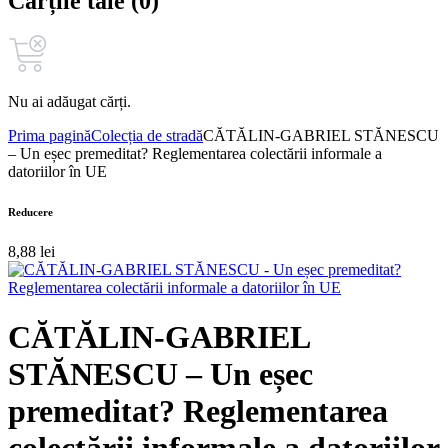
Cărțile tale (0)
Nu ai adăugat cărți.
Prima pagină
Colecția de stradă
CĂTĂLIN‑GABRIEL STĂNESCU
– Un eșec premeditat? Reglementarea colectării informale a
datoriilor în UE
Reducere
8,88
lei
CĂTĂLIN‑GABRIEL
STĂNESCU – Un eșec
premeditat? Reglementarea
colectării informale a datoriilor