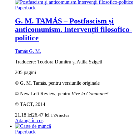
Paperback
G. M. TAMÁS – Postfascism și
anticomunism. Intervenții filosofico-
politice
Tamás G. M.
Traducere: Teodora Dumitru și Attila Szigeti
205 pagini
© G. M. Tamás, pentru versiunile originale
© New Left Review, pentru
Vive la Commune!
© TACT, 2014
21,18
lei
26,47
lei
TVA inclus
Adaugă în coș
Paperback