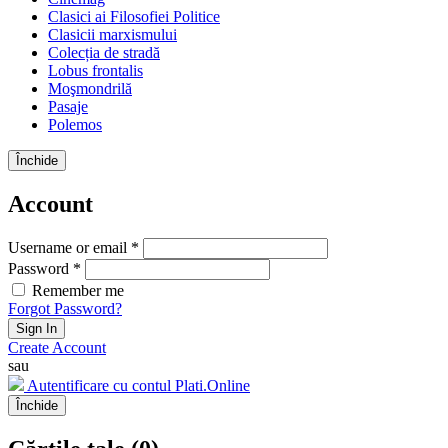
Clasici ai Filosofiei Politice
Clasicii marxismului
Colecția de stradă
Lobus frontalis
Moşmondrilă
Pasaje
Polemos
Închide
Account
Username or email *
Password *
Remember me
Forgot Password?
Sign In
Create Account
sau
Autentificare cu contul Plati.Online
Închide