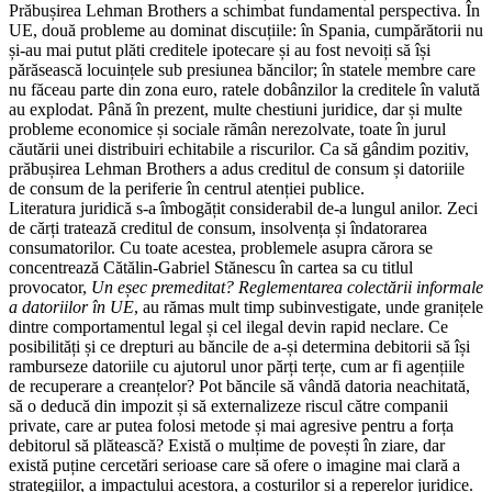
Prăbușirea Lehman Brothers a schimbat fundamental perspectiva. În
UE, două probleme au dominat discuțiile: în Spania, cumpărătorii nu
și‑au mai putut plăti creditele ipotecare și au fost nevoiți să își
părăsească locuințele sub presiunea băncilor; în statele membre care
nu făceau parte din zona euro, ratele dobânzilor la creditele în valută
au explodat. Până în prezent, multe chestiuni juridice, dar și multe
probleme economice și sociale rămân nerezolvate, toate în jurul
căutării unei distribuiri echitabile a riscurilor. Ca să gândim pozitiv,
prăbușirea Lehman Brothers a adus creditul de consum și datoriile
de consum de la periferie în centrul atenției publice.
Literatura juridică s‑a îmbogățit considerabil de‑a lungul anilor. Zeci
de cărți tratează creditul de consum, insolvența și îndatorarea
consumatorilor. Cu toate acestea, problemele asupra cărora se
concentrează Cătălin-Gabriel Stănescu în cartea sa cu titlul
provocator,
Un eșec premeditat? Reglementarea colectării informale
a datoriilor în UE
, au rămas mult timp subinvestigate, unde granițele
dintre comportamentul legal și cel ilegal devin rapid neclare. Ce
posibilități și ce drepturi au băncile de a‑și determina debitorii să își
ramburseze datoriile cu ajutorul unor părți terțe, cum ar fi agențiile
de recuperare a creanțelor? Pot băncile să vândă datoria neachitată,
să o deducă din impozit și să externalizeze riscul către companii
private, care ar putea folosi metode și mai agresive pentru a forța
debitorul să plătească? Există o mulțime de povești în ziare, dar
există puține cercetări serioase care să ofere o imagine mai clară a
strategiilor, a impactului acestora, a costurilor și a reperelor juridice.