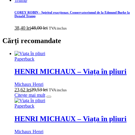
COREY ROBIN - Spiritul reacționar. Conservatorismul de la Edmund Burke la
Donald Trump
38,40
lei
48,00
lei
TVA inclus
Cărți recomandate
Paperback
HENRI MICHAUX – Viaţa în pliuri
Michaux Henri
23,62
lei
29,53
lei
TVA inclus
Citește mai mult
Paperback
HENRI MICHAUX – Viaţa în pliuri
Michaux Henri