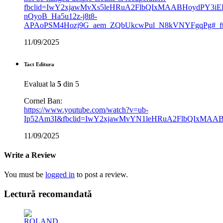
fbclid=IwY2xjawMvXs5leHRuA2FlbQIxMAABHoydPY3iEF
nQyoB_Ha5u12z-j8t8-
APAoPSM4Hozj9G_aem_ZQbUkcwPul_N8kVNYFgqPg#_f
11/09/2025
Tact Editura
Evaluat la
5
din 5
Cornel Ban:
https://www.youtube.com/watch?v=ub-
Ip52Am3I&fbclid=IwY2xjawMvYN1leHRuA2FlbQIxMAA
11/09/2025
Write a Review
You must be
logged in
to post a review.
Lectură recomandată