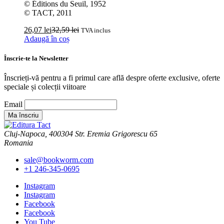
© Éditions du Seuil, 1952
© TACT, 2011
26,07
lei
32,59
lei
TVA inclus
Adaugă în coș
Înscrie-te la Newsletter
Înscrieți-vă pentru a fi primul care află despre oferte exclusive, oferte
speciale și colecții viitoare
Email
Cluj-Napoca, 400304 Str. Eremia Grigorescu 65
Romania
sale@bookworm.com
+1 246-345-0695
Instagram
Instagram
Facebook
Facebook
You Tube