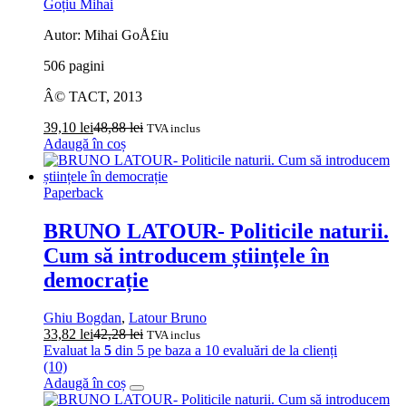
Goțiu Mihai
Autor: Mihai GoÅ£iu
506 pagini
Â© TACT, 2013
39,10
lei
48,88
lei
TVA inclus
Adaugă în coș
Paperback
BRUNO LATOUR- Politicile naturii.
Cum să introducem științele în
democrație
Ghiu Bogdan
,
Latour Bruno
33,82
lei
42,28
lei
TVA inclus
Evaluat la
5
din 5 pe baza a
10
evaluări de la clienți
(10)
Adaugă în coș