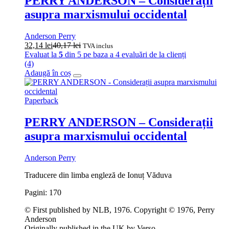
PERRY ANDERSON – Considerații
asupra marxismului occidental
Anderson Perry
32,14
lei
40,17
lei
TVA inclus
Evaluat la
5
din 5 pe baza a
4
evaluări de la clienți
(4)
Adaugă în coș
Paperback
PERRY ANDERSON – Considerații
asupra marxismului occidental
Anderson Perry
Traducere din limba engleză de Ionuț Văduva
Pagini: 170
© First published by NLB, 1976. Copyright © 1976, Perry
Anderson
Originally published in the UK by Verso