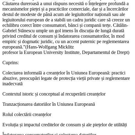
Căutarea dureroasă a unui răspuns necesită o înțelegere profundă a
mecanismelor pieței și a practicilor comerciale, dar și a încercărilor
destul de modeste de până acum ale legiuitorilor naționali sau ale
legiuitorului european de a stabili un cadru juridic care să creeze un
echilibru corect între consumatori, bănci și companii terțe. Cătălin-
Gabriel Stănescu umple un gol imens în discuția de lungă durată
privind creditul de consum și îndatorarea consumatorilor, în mod
empiric și dogmatic juridic, cu un accent puternic pe reglementarea
europeană.”(Hans‑Wolfgang Micklitz
profesor la European University Institute, Departamentul de Drept)
Cuprins:
Colectarea informală a creanțelor în Uniunea Europeană: practici
abuzive, preocupări legate de protecția vieții private și reglementare
inadecvată
Contextul istoric și conceptual al recuperării creanțelor
Tranzacționarea datoriilor în Uniunea Europeană
Rolul colectării creanțelor
Evoluția și impactul creditelor de consum și ale piețelor de utilități
Îndatorarea consumatorilor și colectarea datoriilor