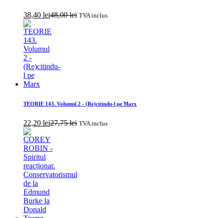
38,40
lei
48,00
lei
TVA inclus
TEORIE 143. Volumul 2 - (Re)citindu-l pe Marx
22,20
lei
27,75
lei
TVA inclus