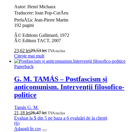
Autor: Henri Michaux
Traducere: Ioan Pop-CurÅeu
PrefaÅ£a: Jean-Pierre Martin
192 pagini
Â© Editions Gallimard, 1972
Â© Editura TACT, 2007
23,62
lei
29,53
lei
TVA inclus
Citește mai mult
Paperback
G. M. TAMÁS – Postfascism și
anticomunism. Intervenții filosofico-
politice
Tamás G. M.
21,18
lei
26,47
lei
TVA inclus
Evaluat la
5
din 5 pe baza a
6
evaluări de la clienți
(6)
Adaugă în coș