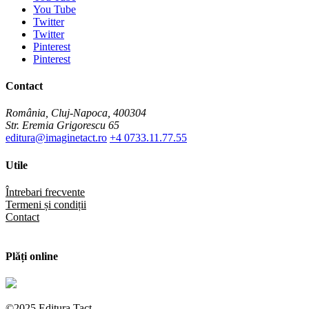
You Tube
Twitter
Twitter
Pinterest
Pinterest
Contact
România, Cluj-Napoca, 400304
Str. Eremia Grigorescu 65
editura@imaginetact.ro
+4 0733.11.77.55
Utile
Întrebari frecvente
Termeni și condiții
Contact
Plăți online
©2025 Editura Tact