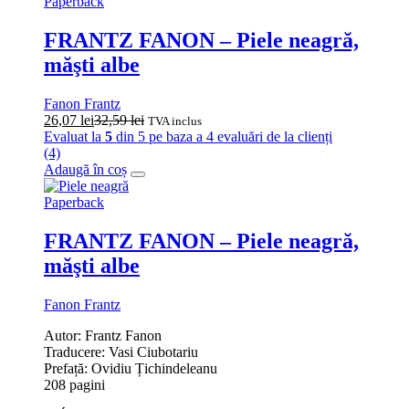
Paperback
FRANTZ FANON – Piele neagră,
măşti albe
Fanon Frantz
26,07
lei
32,59
lei
TVA inclus
Evaluat la
5
din 5 pe baza a
4
evaluări de la clienți
(4)
Adaugă în coș
Paperback
FRANTZ FANON – Piele neagră,
măşti albe
Fanon Frantz
Autor: Frantz Fanon
Traducere: Vasi Ciubotariu
Prefață: Ovidiu Țichindeleanu
208 pagini