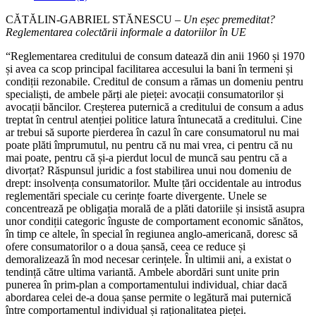
CĂTĂLIN‑GABRIEL STĂNESCU –
Un eșec premeditat?
Reglementarea colectării informale a datoriilor în UE
“Reglementarea creditului de consum datează din anii 1960 și 1970
și avea ca scop principal facilitarea accesului la bani în termeni și
condiții rezonabile. Creditul de consum a rămas un domeniu pentru
specialiști, de ambele părți ale pieței: avocații consumatorilor și
avocații băncilor. Creșterea puternică a creditului de consum a adus
treptat în centrul atenției politice latura întunecată a creditului. Cine
ar trebui să suporte pierderea în cazul în care consumatorul nu mai
poate plăti împrumutul, nu pentru că nu mai vrea, ci pentru că nu
mai poate, pentru că și‑a pierdut locul de muncă sau pentru că a
divorțat? Răspunsul juridic a fost stabilirea unui nou domeniu de
drept: insolvența consumatorilor. Multe țări occidentale au introdus
reglementări speciale cu cerințe foarte divergente. Unele se
concentrează pe obligația morală de a plăti datoriile și insistă asupra
unor condiții categoric înguste de comportament economic sănătos,
în timp ce altele, în special în regiunea anglo‑americană, doresc să
ofere consumatorilor o a doua șansă, ceea ce reduce și
demoralizează în mod necesar cerințele. În ultimii ani, a existat o
tendință către ultima variantă. Ambele abordări sunt unite prin
punerea în prim‑plan a comportamentului individual, chiar dacă
abordarea celei de‑a doua șanse permite o legătură mai puternică
între comportamentul individual și raționalitatea pieței.