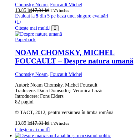
Chomsky Noam
,
Foucault Michel
13,85
lei
17,31
lei
TVA inclus
Evaluat la
5
din 5 pe baza unei singure evaluări
(1)
Citește mai mult
Paperback
NOAM CHOMSKY, MICHEL
FOUCAULT – Despre natura umană
Chomsky Noam
,
Foucault Michel
Autori: Noam Chomsky, Michel Foucault
Traducere: Dana Domsodi şi Veronica Lazăr
Introducere: Fons Elders
82 pagini
© TACT, 2012, pentru versiunea în limba română
13,85
lei
17,31
lei
TVA inclus
Citește mai mult