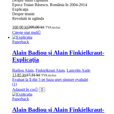
Despre statul capitalist
Epoca Traian Băsescu. România în 2004‑2014
Explicaţia
Despre tiranie
Revolutii in oglinda
160,00
lei
209,00
lei
TVA inclus
Citește mai mult
Paperback
Alain Badiou și Alain Finkielkraut-
Explicaţia
Badiou Alain
,
Finkielkraut Alain
,
Lancelin Aude
13,85
lei
17,31
lei
TVA inclus
Evaluat la
5
din 5 pe baza unei singure evaluări
(1)
Adaugă în coș
Paperback
Alain Badiou și Alain Finkielkraut-