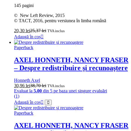
145 pagini
© New Left Review, 2015
© TACT, 2016, pentru versiunea în limba română
20,30
lei
25,37
lei
TVA inclus
Adaugă în coș
Paperback
AXEL HONNETH, NANCY FRASER
– Despre redistribuire şi recunoaştere
Honneth Axel
30,96
lei
38,70
lei
TVA inclus
Evaluat la
5.00
din 5 pe baza unei singure evaluări
(1)
Adaugă în coș
Paperback
AXEL HONNETH, NANCY FRASER