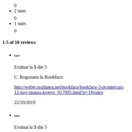
0
2 stars
0
1 stars
0
1-5 of 10 reviews
tact
Evaluat la
5
din 5
C. Rogozanu la Bookface:
http://webtv.realitatea.net/bookface/bookface-3-pt-miercuri-
12-nov-strauss-kojeve_917995.html?p=1#video
22/10/2019
tact
Evaluat la
5
din 5