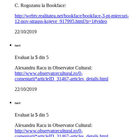
C. Rogozanu la Bookface:
http://webtv.realitatea.net/bookface/bookface-3-pt-miercuri-
12-nov-strauss-kojeve_917995.html?p=1#video
22/10/2019
tact
Evaluat la
5
din 5
Alexandru Racu in Observator Cultural:
http://www.observatorcultural.ro/0-
comentarii*articleID_31467-articles_details.html
22/10/2019
tact
Evaluat la
5
din 5
Alexandru Racu in Observator Cultural:
http://www.observatorcultural.ro/0-
comentarii*articleID_31467-articles_details.html