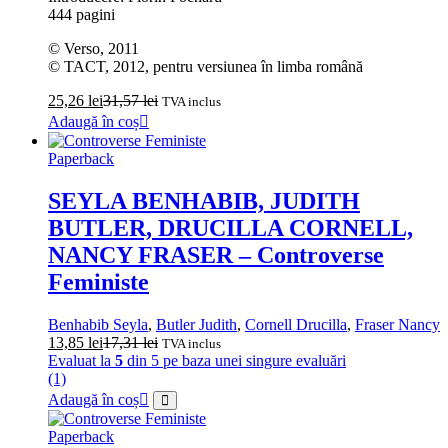
444 pagini
© Verso, 2011
© TACT, 2012, pentru versiunea în limba română
25,26
lei
31,57
lei
TVA inclus
Adaugă în coș
Paperback
SEYLA BENHABIB, JUDITH
BUTLER, DRUCILLA CORNELL,
NANCY FRASER – Controverse
Feministe
Benhabib Seyla
,
Butler Judith
,
Cornell Drucilla
,
Fraser Nancy
13,85
lei
17,31
lei
TVA inclus
Evaluat la
5
din 5 pe baza unei singure evaluări
(1)
Adaugă în coș
Paperback