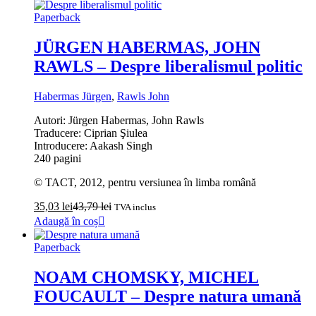
Paperback
JÜRGEN HABERMAS, JOHN
RAWLS – Despre liberalismul politic
Habermas Jürgen
,
Rawls John
Autori: Jürgen Habermas, John Rawls
Traducere: Ciprian Şiulea
Introducere: Aakash Singh
240 pagini
© TACT, 2012, pentru versiunea în limba română
35,03
lei
43,79
lei
TVA inclus
Adaugă în coș
Paperback
NOAM CHOMSKY, MICHEL
FOUCAULT – Despre natura umană