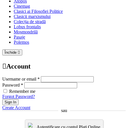
Atopos
Cinemag
Clasici ai Filosofiei Politice
Clasicii marxismului
Colecția de stradă
Lobus frontalis
Moşmondrilă
Pasaje
Polemos
Închide
Account
Username or email *
Password *
Remember me
Forgot Password?
Sign In
Create Account
sau
Autentificare cu contul Plati.Online