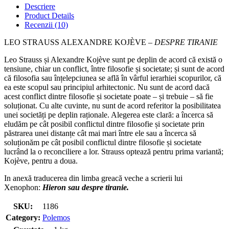
-
Descriere
DESPRE
Product Details
TIRANIE
Recenzii (10)
LEO STRAUSS ALEXANDRE KOJÈVE –
DESPRE TIRANIE
Leo Strauss și Alexandre Kojève sunt pe deplin de acord că există o
tensiune, chiar un conflict, între filosofie și societate; și sunt de acord
că filosofia sau înțelepciunea se află în vârful ierarhiei scopurilor, că
ea este scopul sau principiul arhitectonic. Nu sunt de acord dacă
acest conflict dintre filosofie și societate poate – și trebuie – să fie
soluționat. Cu alte cuvinte, nu sunt de acord referitor la posibilitatea
unei societăți pe deplin raționale. Alegerea este clară: a încerca să
eludăm pe cât posibil conflictul dintre filosofie și societate prin
păstrarea unei distanțe cât mai mari între ele sau a încerca să
soluționăm pe cât posibil conflictul dintre filosofie și societate
lucrând la o reconciliere a lor. Strauss optează pentru prima variantă;
Kojève, pentru a doua.
In anexă traducerea din limba greacă veche a scrierii lui
Xenophon:
Hieron sau despre tiranie.
SKU:
1186
Category:
Polemos