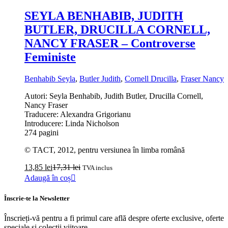
SEYLA BENHABIB, JUDITH
BUTLER, DRUCILLA CORNELL,
NANCY FRASER – Controverse
Feministe
Benhabib Seyla
,
Butler Judith
,
Cornell Drucilla
,
Fraser Nancy
Autori: Seyla Benhabib, Judith Butler, Drucilla Cornell,
Nancy Fraser
Traducere: Alexandra Grigorianu
Introducere: Linda Nicholson
274 pagini
© TACT, 2012, pentru versiunea în limba română
13,85
lei
17,31
lei
TVA inclus
Adaugă în coș
Înscrie-te la Newsletter
Înscrieți-vă pentru a fi primul care află despre oferte exclusive, oferte
speciale și colecții viitoare