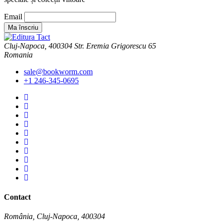
Email
Cluj-Napoca, 400304 Str. Eremia Grigorescu 65
Romania
sale@bookworm.com
+1 246-345-0695
Instagram
Instagram
Facebook
Facebook
You
Tube
You
Tube
Twitter
Twitter
Pinterest
Pinterest
Contact
România, Cluj-Napoca, 400304