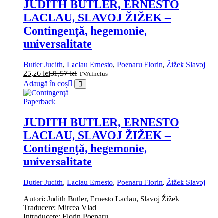
JUDITH BUTLER, ERNESTO
LACLAU, SLAVOJ ŽIŽEK –
Contingenţă, hegemonie,
universalitate
Butler Judith
,
Laclau Ernesto
,
Poenaru Florin
,
Žižek Slavoj
25,26
lei
31,57
lei
TVA inclus
Adaugă în coș
Paperback
JUDITH BUTLER, ERNESTO
LACLAU, SLAVOJ ŽIŽEK –
Contingenţă, hegemonie,
universalitate
Butler Judith
,
Laclau Ernesto
,
Poenaru Florin
,
Žižek Slavoj
Autori: Judith Butler, Ernesto Laclau, Slavoj Žižek
Traducere: Mircea Vlad
Introducere: Florin Poenaru