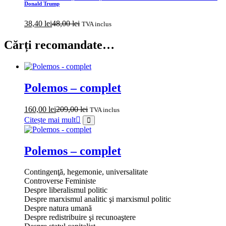
Donald Trump
38,40
lei
48,00
lei
TVA inclus
Cărți recomandate…
Polemos – complet
160,00
lei
209,00
lei
TVA inclus
Citește mai mult
Polemos – complet
Contingenţă, hegemonie, universalitate
Controverse Feministe
Despre liberalismul politic
Despre marxismul analitic şi marxismul politic
Despre natura umană
Despre redistribuire şi recunoaştere