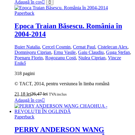
Adaugă în coș
Paperback
Epoca Traian Băsescu. România în
2004‑2014
Buier Natalia
,
Cercel Cosmin
,
Cernat Paul
,
Cistelecan Alex
,
Domnișoru Ciprian
,
Ernu Vasile
,
Gaiu Claudiu
,
Guga Ștefan
,
Poenaru Florin
,
Rogozanu Costi
,
Șiulea Ciprian
,
Vincze
Enikő
318 pagini
© TACT, 2014, pentru versiunea în limba română
21,18
lei
26,47
lei
TVA inclus
Adaugă în coș
Paperback
PERRY ANDERSON WANG