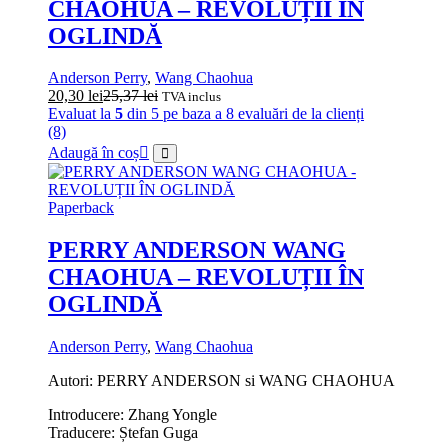
CHAOHUA – REVOLUȚII ÎN
OGLINDĂ
Anderson Perry
,
Wang Chaohua
20,30
lei
25,37
lei
TVA inclus
Evaluat la
5
din 5 pe baza a
8
evaluări de la clienți
(8)
Adaugă în coș
Paperback
PERRY ANDERSON WANG
CHAOHUA – REVOLUȚII ÎN
OGLINDĂ
Anderson Perry
,
Wang Chaohua
Autori: PERRY ANDERSON si WANG CHAOHUA
Introducere: Zhang Yongle
Traducere: Ștefan Guga