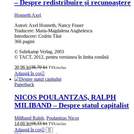
– Despre redistribuire şi recunoaştere
Honneth Axel
Autori: Axel Honneth, Nancy Fraser
Traducere: Maria-Magdalena Anghelescu
Introducere: Codrin Tăut
366 pagini
© Suhrkamp Verlag, 2003
© TACT, 2012, pentru versiunea în limba română
30,96
lei
38,70
lei
TVA inclus
Adaugă în coș
Paperback
NICOS POULANTZAS, RALPH
MILIBAND – Despre statul capitalist
Miliband Ralph
,
Poulantzas Nicos
14,66
lei
18,33
lei
TVA inclus
Adaugă în coș