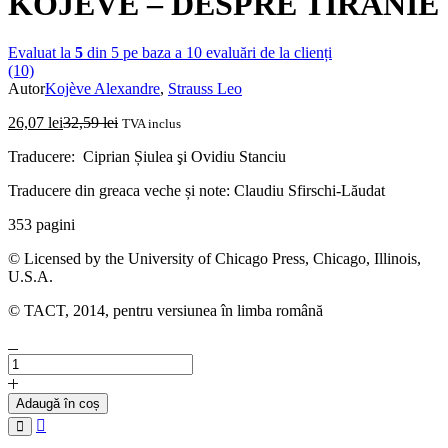
KOJÈVE – DESPRE TIRANIE
Evaluat la
5
din 5 pe baza a
10
evaluări de la clienți
(10)
Autor
Kojève Alexandre
,
Strauss Leo
26,07
lei
32,59
lei
TVA inclus
Traducere: Ciprian Șiulea şi Ovidiu Stanciu
Traducere din greaca veche și note: Claudiu Sfirschi-Lăudat
353 pagini
© Licensed by the University of Chicago Press, Chicago, Illinois,
U.S.A.
© TACT, 2014, pentru versiunea în limba română
Cantitate
LEO
STRAUSS
Adaugă în coș
ALEXANDRE
Compare
KOJÈVE