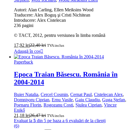
Autori: Alan Carling, Ellen Meiksins Wood
Traducere: Alex Boguş şi Cristi Nichitean
Introducere: Alex Cistelecan
236 pagini
© TACT, 2012, pentru versiunea în limba română
17,92
lei
22,40
lei
TVA inclus
Adaugă în coș
Paperback
Epoca Traian Băsescu. România în
2004‑2014
Buier Natalia
,
Cercel Cosmin
,
Cernat Paul
,
Cistelecan Alex
,
Domnișoru Ciprian
,
Ernu Vasile
,
Gaiu Claudiu
,
Guga Ștefan
,
Poenaru Florin
,
Rogozanu Costi
,
Șiulea Ciprian
,
Vincze
Enikő
21,18
lei
26,47
lei
TVA inclus
Evaluat la
5
din 5 pe baza a
6
evaluări de la clienți
(6)