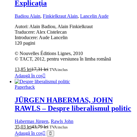
Explicaţia
Badiou Alain
,
Finkielkraut Alain
,
Lancelin Aude
Autori: Alain Badiou, Alain Finkielkraut
Traducere: Alex Cistelecan
Introducere: Aude Lancelin
120 pagini
© Nouvelles Éditions Lignes, 2010
© TACT, 2012, pentru versiunea în limba română
13,85
lei
17,31
lei
TVA inclus
Adaugă în coș
Paperback
JÜRGEN HABERMAS, JOHN
RAWLS – Despre liberalismul politic
Habermas Jürgen
,
Rawls John
35,03
lei
43,79
lei
TVA inclus
Adaugă în coș