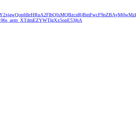
n/?fbclid=IwY2xjawQopfdleHRuA2FlbQIxMQBzcnRjBmFwcF9pZBAyM
A96s_aem_XTdmEZYWTlgXx5opE53jhA