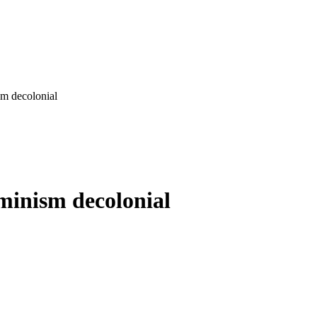
 decolonial
nism decolonial