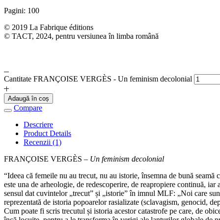
Pagini: 100
© 2019 La Fabrique éditions
© TACT, 2024, pentru versiunea în limba română
Cantitate FRANÇOISE VERGÈS - Un feminism decolonial
Adaugă în coș
Compare
Descriere
Product Details
Recenzii (1)
FRANÇOISE VERGÈS –
Un feminism decolonial
“Ideea că femeile nu au trecut, nu au istorie, însemna de bună seamă că
este una de arheologie, de redescoperire, de reapropiere continuă, iar as
sensul dat cuvintelor „trecut” și „istorie” în imnul MLF: „Noi care sun
reprezentată de istoria popoarelor rasializate (sclavagism, genocid, de
Cum poate fi scris trecutul și istoria acestor catastrofe pe care, de obi
încă locuite, pentru a le transforma în verigi ale lanțurilor globale de 