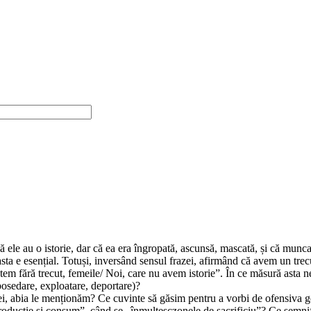
 ele au o istorie, dar că ea era îngropată, ascunsă, mascată, și că munc
ta e esențial. Totuși, inversând sensul frazei, afirmând că avem un trecut, 
tem fără trecut, femeile/ Noi, care nu avem istorie”. În ce măsură asta 
posedare, exploatare, deportare)?
cei, abia le menționăm? Ce cuvinte să găsim pentru a vorbi de ofensiva gen
producție și consum”, când se „înmulțesczonele de sacrificiu”? Ce semnifica