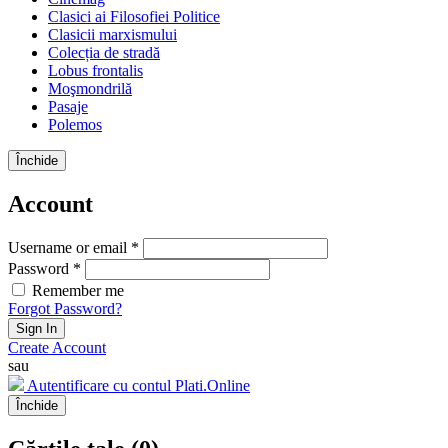
Clasici ai Filosofiei Politice
Clasicii marxismului
Colecția de stradă
Lobus frontalis
Moşmondrilă
Pasaje
Polemos
Închide
Account
Username or email *
Password *
Remember me
Forgot Password?
Sign In
Create Account
sau
Autentificare cu contul Plati.Online
Închide