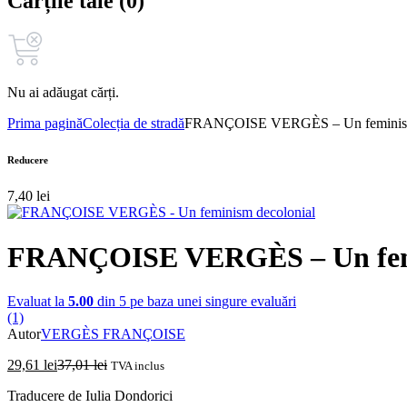
Cărțile tale (0)
Nu ai adăugat cărți.
Prima pagină
Colecția de stradă
FRANÇOISE VERGÈS – Un feminism
Reducere
7,40
lei
FRANÇOISE VERGÈS – Un femi
Evaluat la
5.00
din 5 pe baza unei singure evaluări
(1)
Autor
VERGÈS FRANÇOISE
29,61
lei
37,01
lei
TVA inclus
Traducere de Iulia Dondorici