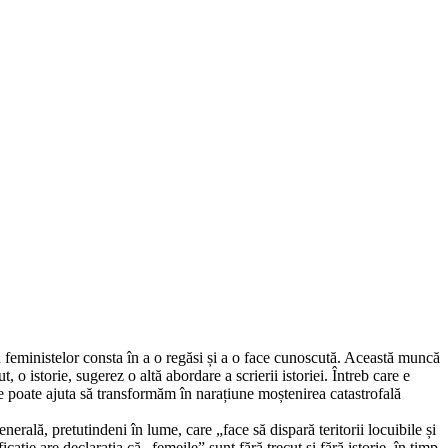
a feministelor consta în a o regăsi și a o face cunoscută. Această muncă
o istorie, sugerez o altă abordare a scrierii istoriei. Întreb care e
ne poate ajuta să transformăm în narațiune moștenirea catastrofală
erală, pretutindeni în lume, care „face să dispară teritorii locuibile și
ție are declarația că „femeile” sunt fără trecut și fără istorie, în timp