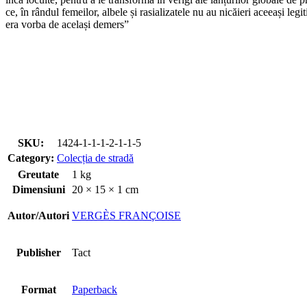
ce, în rândul femeilor, albele și rasializatele nu au nicăieri aceeași leg
era vorba de același demers”
SKU:
1424-1-1-1-2-1-1-5
Category:
Colecția de stradă
Greutate
1 kg
Dimensiuni
20 × 15 × 1 cm
Autor/Autori
VERGÈS FRANÇOISE
Publisher
Tact
Format
Paperback