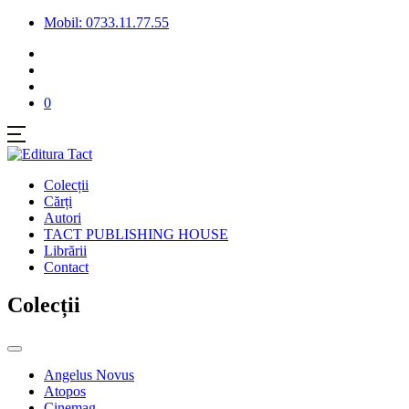
Mobil: 0733.11.77.55
0
Colecții
Cărți
Autori
TACT PUBLISHING HOUSE
Librării
Contact
Colecții
Angelus Novus
Atopos
Cinemag