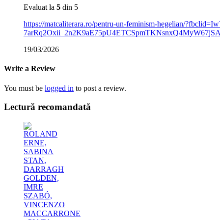
Evaluat la
5
din 5
https://matcaliterara.ro/pentru-un-feminism-hegelia
7arRq2Oxii_2n2K9aE75pU4ETCSpmTKNsnxQ4MyW67jS
19/03/2026
Write a Review
You must be
logged in
to post a review.
Lectură recomandată