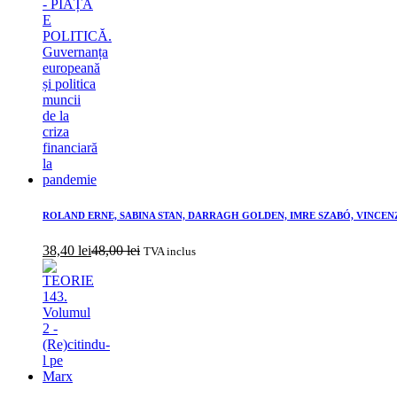
ROLAND ERNE, SABINA STAN, DARRAGH GOLDEN, IMRE SZABÓ, VINCENZO MACCA
38,40
lei
48,00
lei
TVA inclus