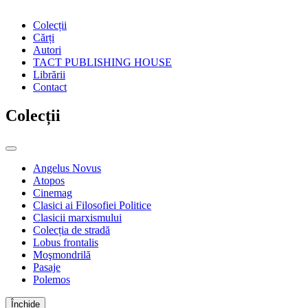
Colecții
Cărți
Autori
TACT PUBLISHING HOUSE
Librării
Contact
Colecții
Angelus Novus
Atopos
Cinemag
Clasici ai Filosofiei Politice
Clasicii marxismului
Colecția de stradă
Lobus frontalis
Moşmondrilă
Pasaje
Polemos
Închide