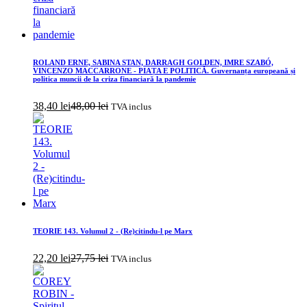
ROLAND ERNE, SABINA STAN, DARRAGH GOLDEN, IMRE SZABÓ,
VINCENZO MACCARRONE - PIAȚA E POLITICĂ. Guvernanța europeană și
politica muncii de la criza financiară la pandemie
38,40
lei
48,00
lei
TVA inclus
TEORIE 143. Volumul 2 - (Re)citindu-l pe Marx
22,20
lei
27,75
lei
TVA inclus