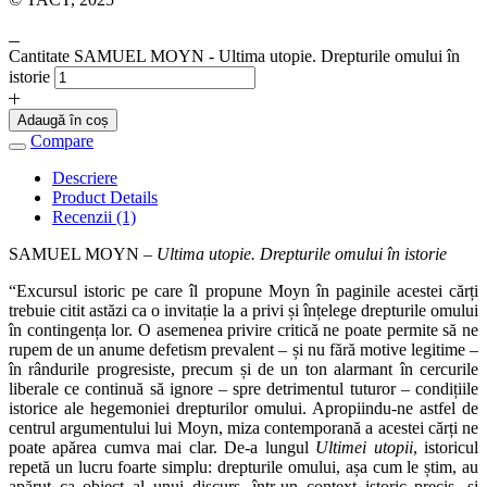
Cantitate SAMUEL MOYN - Ultima utopie. Drepturile omului în
istorie
Adaugă în coș
Compare
Descriere
Product Details
Recenzii (1)
SAMUEL MOYN –
Ultima utopie. Drepturile omului în istorie
“Excursul istoric pe care îl propune Moyn în paginile acestei cărți
trebuie citit astăzi ca o invitație la a privi și înțelege drepturile omului
în contingența lor. O asemenea privire critică ne poate permite să ne
rupem de un anume defetism prevalent – și nu fără motive legitime –
în rândurile progresiste, precum și de un ton alarmant în cercurile
liberale ce continuă să ignore – spre detrimentul tuturor – condițiile
istorice ale hegemoniei drepturilor omului. Apropiindu-ne astfel de
centrul argumentului lui Moyn, miza contemporană a acestei cărți ne
poate apărea cumva mai clar. De-a lungul
Ultimei utopii
, istoricul
repetă un lucru foarte simplu: drepturile omului, așa cum le știm, au
apărut ca obiect al unui discurs, într-un context istoric precis, și