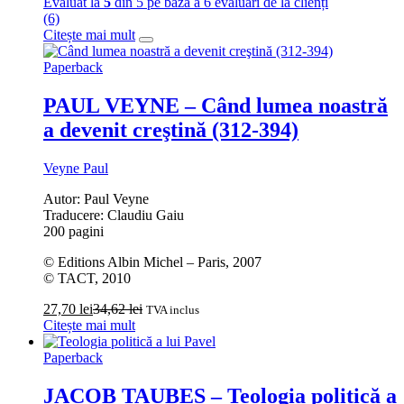
Evaluat la
5
din 5 pe baza a
6
evaluări de la clienți
(6)
Citește mai mult
Paperback
PAUL VEYNE – Când lumea noastră
a devenit creştină (312-394)
Veyne Paul
Autor: Paul Veyne
Traducere: Claudiu Gaiu
200 pagini
© Editions Albin Michel – Paris, 2007
© TACT, 2010
27,70
lei
34,62
lei
TVA inclus
Citește mai mult
Paperback
JACOB TAUBES – Teologia politică a