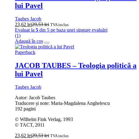
lui Pavel
Taubes Jacob
23,62
lei
29,53
lei
TVA inclus
Evaluat la
5
din 5 pe baza unei singure evaluări
(1)
Adaugă în coș
Paperback
JACOB TAUBES – Teologia politică a
lui Pavel
Taubes Jacob
Autor: Jacob Taubes
Traducere și note: Maria-Magdalena Anghelescu
192 pagini
© Wilhelm Fink Verlag, 1993
© TACT, 2011
23,62
lei
29,53
lei
TVA inclus