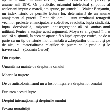
anume anii 1970. Or practicile, orizontul intelectual și politic al
acelor ani impun o marcă, am spune, pe urmele lui Walter Benjamin,
un index istoric ce permite lectura lor, determinată de un anume
aranjament al puterii. Drepturile omului sunt rezultatul retragerii
vechilor proiecte emancipatoare colective: revoluția, lupta sindicală,
lupta decolonială, mișcarea antisegregaționistă și antirasismul
militant. Pentru a susține acest argument, Moyn se angajează într-o
analiză susținută, în ceea ce apare a fi o luptă aproape eroică, pe de o
parte cu un tip de istorie monumentală a „drepturilor omului”, și pe
de alta, cu materialitatea relațiilor de putere ce le produc și le
traversează.” (Cosmin Cercel)
Din cuprins:
Umanitatea înainte de drepturile omului
Moarte la naștere
De ce anticolonialismul nu a fost o mișcare a drepturilor omului
Puritatea acestei lupte
Dreptul internațional și drepturile omului
Povara moralității