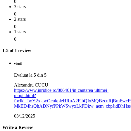
0
3 stars
0
2 stars
0
1 stars
0
1-5 of 1 review
virgil
Evaluat la
5
din 5
Alexandru CUCU
https://www.juridice.ro/806461/in-cautarea-ultimei-
utopii.html?
fbclid=IwY2xjawOcukpleHRuA2FlbQIxMQBzcnRjBmFw
MkED4hsQhADNyfPPkWSwyxLkFDkw_aem_cbpJidDhHss
03/12/2025
Write a Review