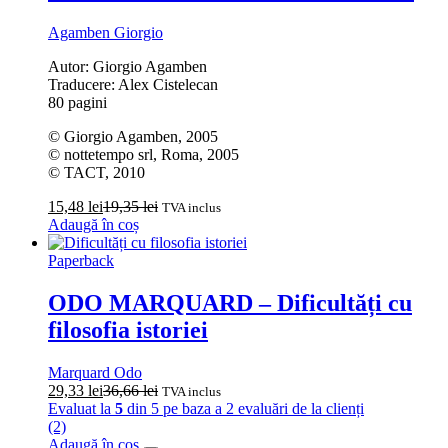
Agamben Giorgio
Autor: Giorgio Agamben
Traducere: Alex Cistelecan
80 pagini
© Giorgio Agamben, 2005
© nottetempo srl, Roma, 2005
© TACT, 2010
15,48
lei
19,35
lei
TVA inclus
Adaugă în coș
Paperback
ODO MARQUARD – Dificultăți cu
filosofia istoriei
Marquard Odo
29,33
lei
36,66
lei
TVA inclus
Evaluat la
5
din 5 pe baza a
2
evaluări de la clienți
(2)
Adaugă în coș