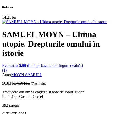
Reducere
14,21
lei
SAMUEL MOYN – Ultima
utopie. Drepturile omului în
istorie
Evaluat la
5.00
din 5 pe baza unei singure evaluări
(1)
Autor
MOYN SAMUEL
56,83
lei
71,04
lei
TVA inclus
Traducere din limba engleză și note de Ionuț Tudor
Prefață de Cosmin Cercel
392 pagini
© TACT, 2025