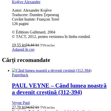
Kojève Alexandre
Autor: Alexandre Kojève
Traducere: Dumitru Ţepeneag
Cuvânt înainte: François Terré
126 pagini
© Éditions Gallimard, 2004
© TACT, 2012, pentru versiunea în limba română
19,55
lei
24,44
lei
TVA inclus
Adaugă în coș
Cărți recomandate
Paperback
PAUL VEYNE – Când lumea noastră
a devenit creştină (312-394)
Veyne Paul
27,70
lei
34,62
lei
TVA inclus