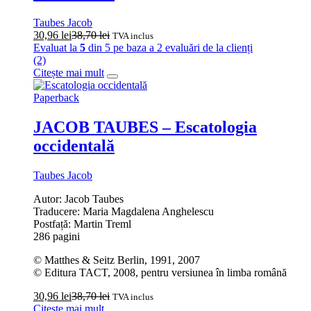
Taubes Jacob
30,96
lei
38,70
lei
TVA inclus
Evaluat la
5
din 5 pe baza a
2
evaluări de la clienți
(2)
Citește mai mult
Paperback
JACOB TAUBES – Escatologia
occidentală
Taubes Jacob
Autor: Jacob Taubes
Traducere: Maria Magdalena Anghelescu
Postfață: Martin Treml
286 pagini
© Matthes & Seitz Berlin, 1991, 2007
© Editura TACT, 2008, pentru versiunea în limba română
30,96
lei
38,70
lei
TVA inclus
Citește mai mult