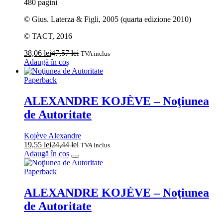
480 pagini
© Gius. Laterza & Figli, 2005 (quarta edizione 2010)
© TACT, 2016
38,06
lei
47,57
lei
TVA inclus
Adaugă în coș
Paperback
ALEXANDRE KOJÈVE – Noţiunea
de Autoritate
Kojève Alexandre
19,55
lei
24,44
lei
TVA inclus
Adaugă în coș
Paperback
ALEXANDRE KOJÈVE – Noţiunea
de Autoritate