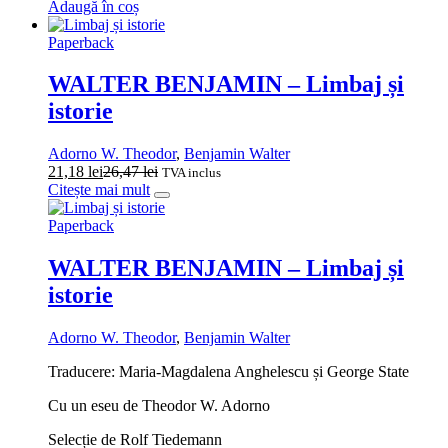
Adaugă în coș
Paperback
WALTER BENJAMIN – Limbaj și
istorie
Adorno W. Theodor
,
Benjamin Walter
21,18
lei
26,47
lei
TVA inclus
Citește mai mult
Paperback
WALTER BENJAMIN – Limbaj și
istorie
Adorno W. Theodor
,
Benjamin Walter
Traducere: Maria-Magdalena Anghelescu și George State
Cu un eseu de Theodor W. Adorno
Selecție de Rolf Tiedemann