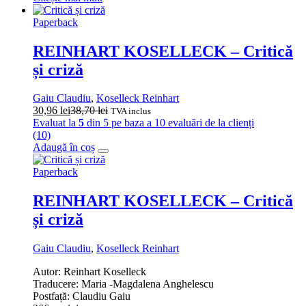
Paperback
REINHART KOSELLECK – Critică
și criză
Gaiu Claudiu
,
Koselleck Reinhart
30,96
lei
38,70
lei
TVA inclus
Evaluat la
5
din 5 pe baza a
10
evaluări de la clienți
(10)
Adaugă în coș
Paperback
REINHART KOSELLECK – Critică
și criză
Gaiu Claudiu
,
Koselleck Reinhart
Autor: Reinhart Koselleck
Traducere: Maria -Magdalena Anghelescu
Postfață: Claudiu Gaiu