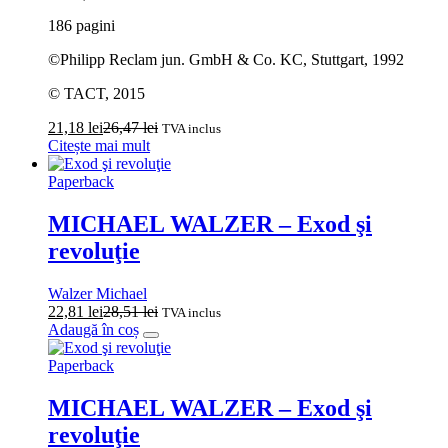
186 pagini
©Philipp Reclam jun. GmbH & Co. KC, Stuttgart, 1992
© TACT, 2015
21,18
lei
26,47
lei
TVA inclus
Citește mai mult
Paperback
MICHAEL WALZER – Exod şi
revoluţie
Walzer Michael
22,81
lei
28,51
lei
TVA inclus
Adaugă în coș
Paperback
MICHAEL WALZER – Exod şi
revoluţie