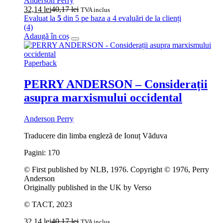
Anderson Perry
32,14
lei
40,17
lei
TVA inclus
Evaluat la
5
din 5 pe baza a
4
evaluări de la clienți
(4)
Adaugă în coș
Paperback
PERRY ANDERSON – Considerații
asupra marxismului occidental
Anderson Perry
Traducere din limba engleză de Ionuț Văduva
Pagini: 170
© First published by NLB, 1976. Copyright © 1976, Perry
Anderson
Originally published in the UK by Verso
© TACT, 2023
32,14
lei
40,17
lei
TVA inclus