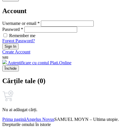
Account
Username or email *
Password *
Remember me
Forgot Password?
Sign In
Create Account
sau
Autentificare cu contul Plati.Online
Închide
Cărțile tale (0)
Nu ai adăugat cărți.
Prima pagină
Angelus Novus
SAMUEL MOYN – Ultima utopie.
Drepturile omului în istorie