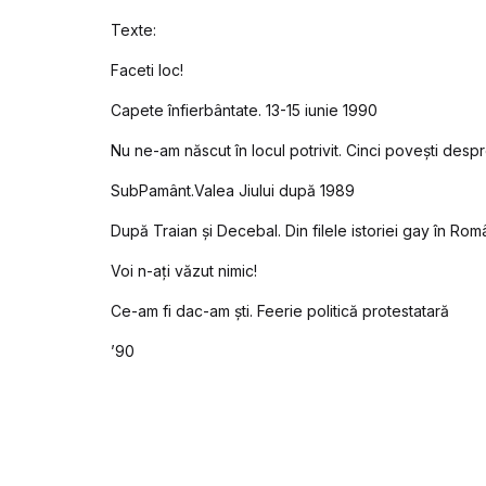
Texte:
Faceti loc!
Capete înfierbântate. 13-15 iunie 1990
Nu ne-am născut în locul potrivit. Cinci povești despr
SubPamânt.Valea Jiului după 1989
După Traian și Decebal. Din filele istoriei gay în Rom
Voi n-ați văzut nimic!
Ce-am fi dac-am ști. Feerie politică protestatară
’90