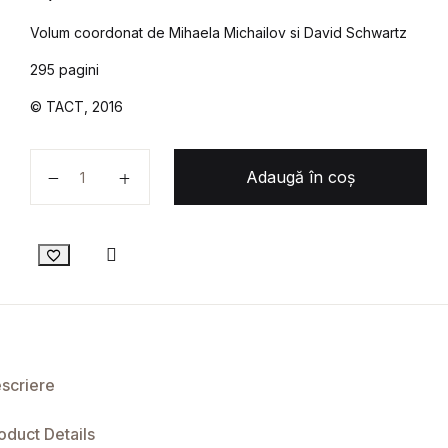
evaluări
de la
Volum coordonat de Mihaela Michailov si David Schwartz
clienți
295 pagini
© TACT, 2016
Cantitate Teatru politic. 2009-2017. Volum coordona
Adaugă în coș
Compare
scriere
oduct Details