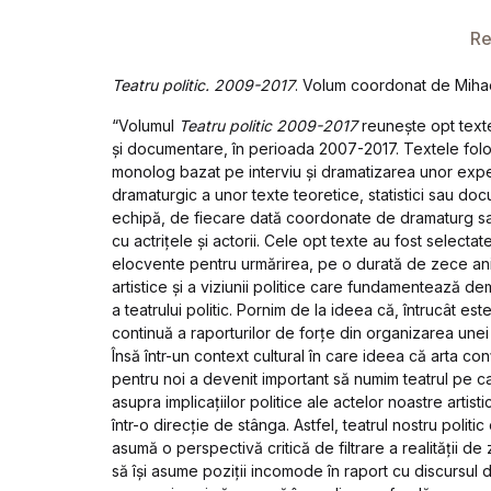
Re
Teatru politic. 2009-2017
. Volum coordonat de Mihae
“Volumul
Teatru politic 2009-2017
reunește opt texte
și documentare, în perioada 2007-2017. Textele folo
monolog bazat pe interviu și dramatizarea unor expe
dramaturgic a unor texte teoretice, statistici sau do
echipă, de fiecare dată coordonate de dramaturg sa
cu actrițele și actorii. Cele opt texte au fost select
elocvente pentru urmărirea, pe o durată de zece ani,
artistice și a viziunii politice care fundamentează dem
a teatrului politic. Pornim de la ideea că, întrucât est
continuă a raporturilor de forțe din organizarea unei s
Însă într-un context cultural în care ideea că arta con
pentru noi a devenit important să numim teatrul pe car
asupra implicațiilor politice ale actelor noastre artist
într-o direcție de stânga. Astfel, teatrul nostru politi
asumă o perspectivă critică de filtrare a realității d
să își asume poziții incomode în raport cu discursul 