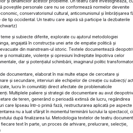
or și dinamicilor acestor probleme. Un teatru care investighează, c
ează poveștile personale care nu se conformează normelor devenite
 economic, conservatorismul cultural, anticomunismul și îmbrățișarea f
te de tip occidental. Un teatru care aspiră să participe la dezbaterile
Schwartz)
teme și subiecte diferite, explorate cu ajutorul metodologiei
ga, angajată în construcția unei arte de empatie politică și
ale evacuate din mainstream-ul istoric. Textele documentează deopotr
ate și normalizate, violențe și opresiuni îndreptate împotriva celor
mentale, dar și potențialul schimbării, imaginarul politic transformator
 de documentare, elaborat în mai multe etape de cercetare și
are și secundare, interviuri ale echipelor de creație cu subiecți/ act
izate, lucru în comunități direct afectate de problematicile
enți. Multiplele paliere și strategii de documentare au avut deopotri
etare de teren, generând o perioadă extinsă de lucru, regândirea
ri care lipseau într-o primă fază, restructurarea aplicată pe aspecte
ntarea nu a luat sfârșit în momentul terminării lucrului la spectacol, c
extului după finalizarea lui. Metodologia textelor de teatru document
a fiecare text în parte, un proces de arhivare, prelucrare, selecție,
)