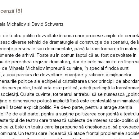
cenzii (6)
la Michailov si David Schwartz:
 de teatru politic dezvoltate în urma unor procese ample de cercet
sesc diverse tehnici de dramaturgie și construcție de scenariu, de l
riențe personale sau documentate, până la transformarea în materia
cumente de arhivă. Toate au în comun faptul că au fost dezvoltate în
u de perechea regizor-dramaturg, dar de cele mai multe ori împre
ate de Mihaela Michailov împreună cu mine, în special fiindcă sunt
 a unui parcurs de dezvoltare, nuanțare și rafinare a mijloacelor
ersurile politice ale echipei și cristalizarea unor principii de aborda
e discurs public, toată arta este politică, adică participă la transforma
ocietăți. Cu alte cuvinte, tot teatrul ar trebui să se numească „politic
ține o dimensiune politică implicită încă este contestată și minimalizat
e îl facem explicit politic. Pe de-o parte, pentru a atrage atenția
ice. Pe de altă parte, pentru a susține politizarea conștientă a teatrulu
c este tipul de teatru care tratează subiecte de interes socio-politic și 
e zi cu zi. Este un teatru care își propune să chestioneze, să provoace
dominant. Un teatru care încearcă să atace frontal problemele sociale