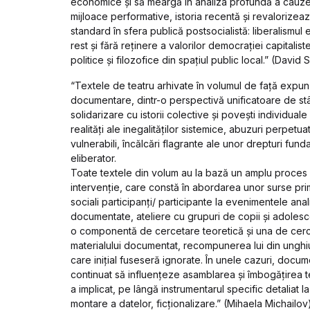
economice și să meargă în analiza profundă a cauzel
mijloace performative, istoria recentă și revaloriz
standard în sfera publică postsocialistă: liberalismul
rest și fără reținere a valorilor democrației capitalis
politice și filozofice din spațiul public local.
” (David 
“Textele de teatru arhivate în volumul de față expun 
documentare, dintr-o perspectivă unificatoare de stân
solidarizare cu istorii colective și povești individu
realități ale inegalităților sistemice, abuzuri perpetu
vulnerabili, încălcări flagrante ale unor drepturi funda
eliberator.
Toate textele din volum au la bază un amplu proces
intervenție, care constă în abordarea unor surse prim
sociali participanți/ participante la evenimentele anal
documentate, ateliere cu grupuri de copii și adolesc
o componentă de cercetare teoretică și una de cerc
materialului documentat, recompunerea lui din unghiu
care inițial fuseseră ignorate. În unele cazuri, docume
continuat să influențeze asamblarea și îmbogățirea t
a implicat, pe lângă instrumentarul specific detaliat l
montare a datelor, ficționalizare.” (Mihaela Michailov