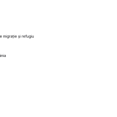
e migrație și refugiu
ânia