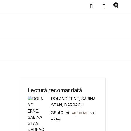
0
Lectură recomandată
ROLAND ERNE, SABINA
STAN, DARRAGH
GOLDEN, IMRE SZABÓ,
38,40
lei
48,00
lei
TVA
VINCENZO
inclus
MACCARRONE - PIAȚA
E POLITICĂ.