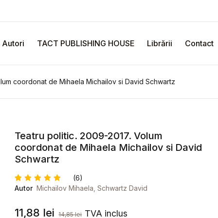
Autori
TACT PUBLISHING HOUSE
Librării
Contact
Volum coordonat de Mihaela Michailov si David Schwartz
Teatru politic. 2009-2017. Volum
coordonat de Mihaela Michailov si David
Schwartz
(6)
Autor
Michailov Mihaela
,
Schwartz David
Evaluat
6
la
5
din
5 pe baza
11,88
lei
TVA inclus
a
14,85
lei