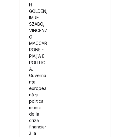
Guvernanța europeană
și politica muncii de la
criza financiară la
pandemie
t de Mihaela Michailov si David Schwartz