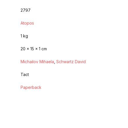
2797
Atopos
1 kg
20 × 15 × 1 cm
Michailov Mihaela
,
Schwartz David
Tact
Paperback