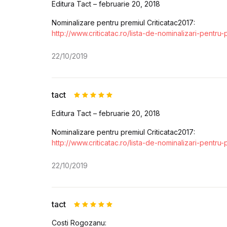
Evaluat la
Editura Tact – februarie 20, 2018
5
din 5
Nominalizare pentru premiul Criticatac2017:
http://www.criticatac.ro/lista-de-nominalizari-pentru-
22/10/2019
tact
Evaluat la
Editura Tact – februarie 20, 2018
5
din 5
Nominalizare pentru premiul Criticatac2017:
http://www.criticatac.ro/lista-de-nominalizari-pentru-
22/10/2019
tact
Evaluat la
Costi Rogozanu:
5
din 5