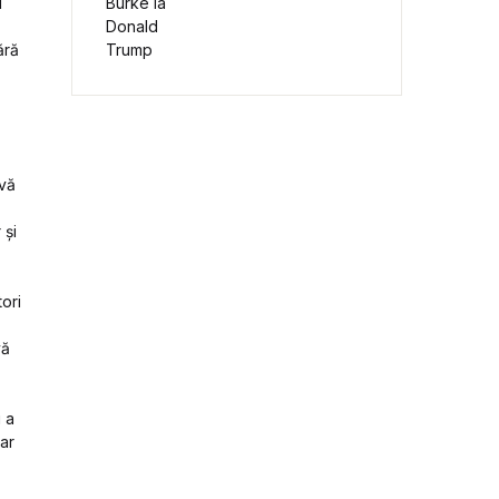
u
ără
ivă
 și
ori
vă
i a
ar