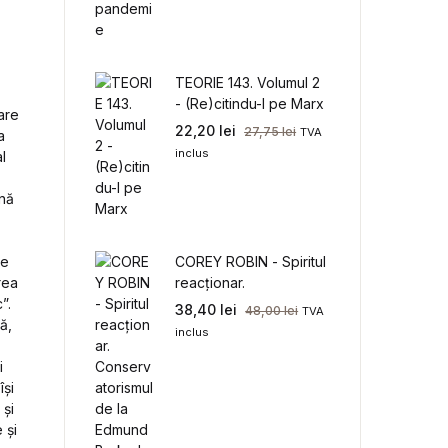
TEORIE 143. Volumul 2
- (Re)citindu-l pe Marx
are
22,20
lei
27,75
lei
TVA
a
inclus
l
ună
re
COREY ROBIN - Spiritul
rea
reacționar.
”.
Conservatorismul de la
38,40
lei
48,00
lei
TVA
ă,
Edmund Burke la
inclus
Donald Trump
i
își
 și
 și