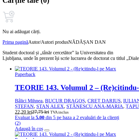
Cărțile tale (0)
Nu ai adăugat cărți.
Prima pagină
Autor/Autori produs
NĂDĂȘAN DAN
Student doctoral și „tânăr cercetător” la Universitatea din
Ljubljana, unde în prezent își scrie lucrarea de doctorat cu titlul „Dial
Paperback
TEORIE 143. Volumul 2 – (Re)citindu
Bâlici Mihnea
,
BUCUR DRAGOȘ
,
CREȚ DARIUS
,
IULIA
ȘTEFAN
,
STAN ALEX
,
STĂNESCU ANA‑MARIA
,
ȚAPU
22,20
lei
27,75
lei
TVA inclus
Evaluat la
5.00
din 5 pe baza a
2
evaluări de la clienți
(2)
Adaugă în coș