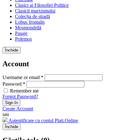
Clasici ai Filosofiei Politice
Clasicii marxismului
Colecția de stradă
Lobus frontalis
Moşmondrilă
Pasaje
Polemos
Închide
Account
Username or email *
Password *
Remember me
Forgot Password?
Sign In
Create Account
sau
Autentificare cu contul Plati.Online
Închide