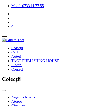
Mobil: 0733.11.77.55
0
Colecții
Cărți
Autori
TACT PUBLISHING HOUSE
Librării
Contact
Colecții
Angelus Novus
Atopos
Cinemag