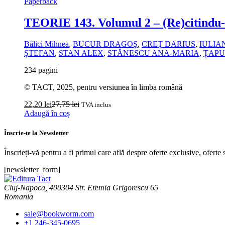
Paperback
TEORIE 143. Volumul 2 – (Re)citindu
Bâlici Mihnea
,
BUCUR DRAGOȘ
,
CREȚ DARIUS
,
IULIA
ȘTEFAN
,
STAN ALEX
,
STĂNESCU ANA‑MARIA
,
ȚAPU
234 pagini
© TACT, 2025, pentru versiunea în limba română
22,20
lei
27,75
lei
TVA inclus
Adaugă în coș
Înscrie-te la Newsletter
Înscrieți-vă pentru a fi primul care află despre oferte exclusive, oferte s
[newsletter_form]
Cluj-Napoca, 400304 Str. Eremia Grigorescu 65
Romania
sale@bookworm.com
+1 246-345-0695