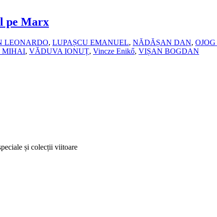
-l pe Marx
N LEONARDO
,
LUPAȘCU EMANUEL
,
NĂDĂȘAN DAN
,
OJOG
 MIHAI
,
VĂDUVA IONUȚ
,
Vincze Enikő
,
VIȘAN BOGDAN
peciale și colecții viitoare