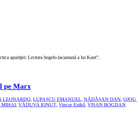
ectica apariției: Lectura hegelo‑lacaniană a lui Kant”.
-l pe Marx
N LEONARDO
,
LUPAȘCU EMANUEL
,
NĂDĂȘAN DAN
,
OJOG
 MIHAI
,
VĂDUVA IONUȚ
,
Vincze Enikő
,
VIȘAN BOGDAN