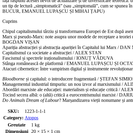
față răspund acestei nevoi de actualizare și de diversificare teoretică: d
un tip de lectură „simptomatică” (sau „simptomală”, cum se spunea în an
BUCUR, EMANUEL LUPAȘCU ȘI MIHAI ȚAPU)
Cuprins
Chipul capitalismului târziu și transformarea Europei de Est după
Marx și pseudo-Marx: note asupra unor modele de receptare a teoriei 
BOGDAN VIȘAN
Apariția abstracției și abstracția apariției în Capitalul lui Marx /
Capitalismul ca societate a abstracției / ALEX STAN
Fascismul și spectrele iraționalismului / IONUȚ VĂDUVA
Stânga românească de platformă / EMANUEL LUPAȘCU ȘI OCT
Atacuri cibernetice: între vampirism digital și instrumente revol
Bloodborne
și capitalul: o introducere fragmentară / ȘTEFAN SIMI
Managementul industrial timpuriu: un nou izvor al marxismului /
Abordări marxiste ale educației: materialism și educație critică
Tocind secera albă: o (altă) critică a eurocentrismului marxist / D
Do Animals Dream of Labour
? Marșandizarea vieții nonumane și
SKU:
1223-1-1-1
Category:
Atopos
Greutate
1 kg
Dimensiuni
20 × 15 × 1 cm