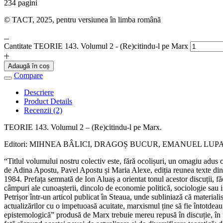
234 pagini
© TACT, 2025, pentru versiunea în limba română
Cantitate TEORIE 143. Volumul 2 - (Re)citindu-l pe Marx
Adaugă în coș
Compare
Descriere
Product Details
Recenzii (2)
TEORIE 143. Volumul 2 – (Re)citindu-l pe Marx.
Editori: MIHNEA BÂLICI, DRAGOȘ BUCUR, EMANUEL LUP
“Titlul volumului nostru colectiv este, fără ocolișuri, un omagiu adus c
de Adina Apostu, Pavel Apostu și Maria Alexe, ediția reunea texte di
1984. Prefața semnată de Ion Aluaș a orientat tonul acestor discuții, făc
câmpuri ale cunoașterii, dincolo de economie politică, sociologie sau is
Petrișor într‑un articol publicat în Steaua, unde subliniază că materiali
actualizărilor cu o impetuoasă acuitate, marxismul ține să fie întotdea
epistemologică” produsă de Marx trebuie mereu repusă în discuție, în f