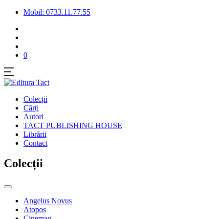
Mobil: 0733.11.77.55
0
Colecții
Cărți
Autori
TACT PUBLISHING HOUSE
Librării
Contact
Colecții
Angelus Novus
Atopos
Cinemag