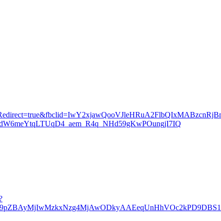
sma?triedRedirect=true&fbclid=IwY2xjawQooVJleHRuA2FlbQIxM
W6meYtqLTUqD4_aem_R4q_NHd59gKwPOungjI7IQ
?
wcF9pZBAyMjIwMzkxNzg4MjAwODkyAAEeqUnHhVOc2kPD9DBS1