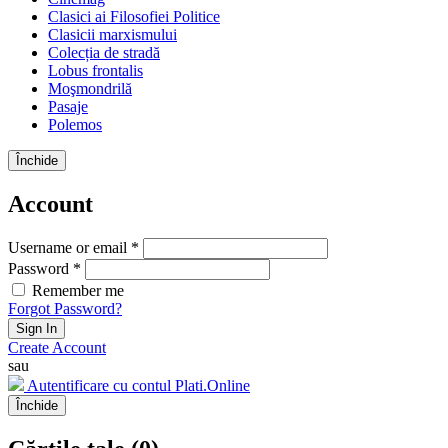
Clasici ai Filosofiei Politice
Clasicii marxismului
Colecția de stradă
Lobus frontalis
Moşmondrilă
Pasaje
Polemos
Închide
Account
Username or email *
Password *
Remember me
Forgot Password?
Sign In
Create Account
sau
Autentificare cu contul Plati.Online
Închide