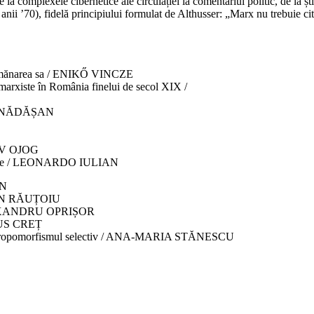
e la complexele cibernetice ale circulației la comentariul politic, de la șt
ii ’70), fidelă principiului formulat de Althusser: „Marx nu trebuie cit
 asemănarea sa / ENIKŐ VINCZE
marxiste în România finelui de secol XIX /
 DAN NĂDĂȘAN
AV OJOG
uționare / LEONARDO IULIAN
ON
 ALIN RĂUȚOIU
 / ALEXANDRU OPRIȘOR
ARIUS CREȚ
 antropomorfismul selectiv / ANA‑MARIA STĂNESCU