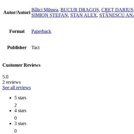
Bâlici Mihnea
,
BUCUR DRAGOȘ
,
CREȚ DARIUS
Autor/Autori
SIMION ȘTEFAN
,
STAN ALEX
,
STĂNESCU AN
Format
Paperback
Publisher
Tact
Customer Reviews
5.0
2 reviews
See all reviews
5 stars
2
4 stars
0
3 stars
0