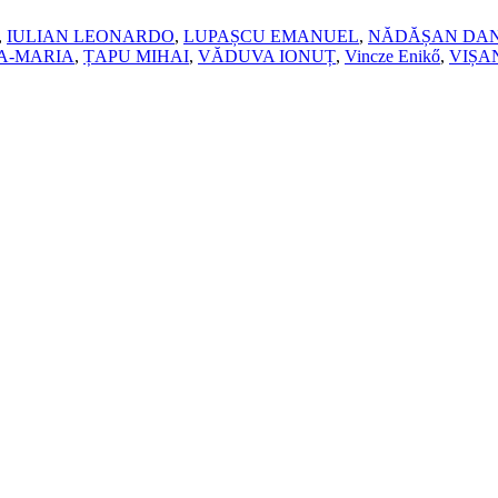
,
IULIAN LEONARDO
,
LUPAȘCU EMANUEL
,
NĂDĂȘAN DA
A‑MARIA
,
ȚAPU MIHAI
,
VĂDUVA IONUȚ
,
Vincze Enikő
,
VIȘA