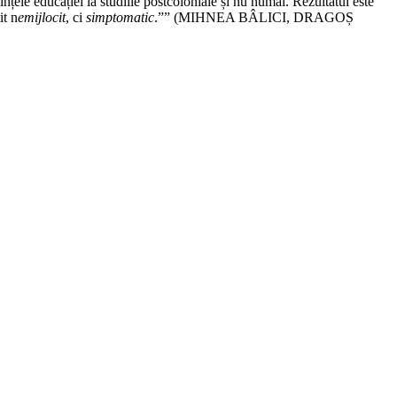
iințele educației la studiile postcoloniale și nu numai. Rezultatul este
it n
emijlocit
, ci
simptomatic
.”
” (MIHNEA BÂLICI, DRAGOȘ