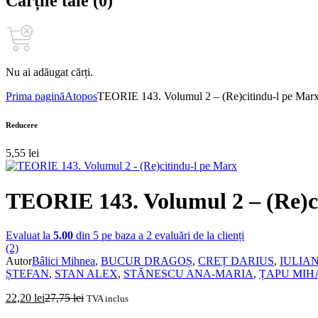
Cărțile tale (0)
Nu ai adăugat cărți.
Prima pagină
Atopos
TEORIE 143. Volumul 2 – (Re)citindu-l pe Mar
Reducere
5,55
lei
TEORIE 143. Volumul 2 – (Re)c
Evaluat la
5.00
din 5 pe baza a
2
evaluări de la clienți
(2)
Autor
Bâlici Mihnea
,
BUCUR DRAGOȘ
,
CREȚ DARIUS
,
IULIA
ȘTEFAN
,
STAN ALEX
,
STĂNESCU ANA‑MARIA
,
ȚAPU MIH
22,20
lei
27,75
lei
TVA inclus