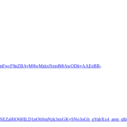
ABzcnRjBmFwcF9pZBAyMjIwMzkxNzg4MjAwODkyAAEeBB-
SEZaHiQ6HILD1pObSmNzk3gxGKySNo3oGh_qYabXx4_aem_ql