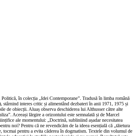
ra Politică, în colecția „Idei Contemporane”. Tradusă în limba română
 stârnind interes critic și alimentând dezbateri în anii 1971, 1975 și
bile de obiecții. Aluaș observa deschiderea lui Althusser către alte
aliza”. Aceeași lărgire a orizontului este semnalată și de Marcel
științifice ale momentului: „Doctrină, subliniind așadar necesitatea
pentru noi? Pentru că ne revendicăm de la ideea esențială că „tăietura
re, tocmai pentru a evita căderea în dogmatism. Textele din volumul de