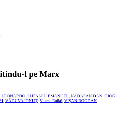
x
itindu-l pe Marx
N LEONARDO
,
LUPAȘCU EMANUEL
,
NĂDĂȘAN DAN
,
OJOG
AI
,
VĂDUVA IONUȚ
,
Vincze Enikő
,
VIȘAN BOGDAN