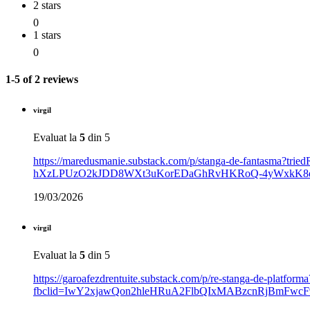
2 stars
0
1 stars
0
1-5 of 2 reviews
virgil
Evaluat la
5
din 5
https://maredusmanie.substack.com/p/stanga-de-fanta
hXzLPUzO2kJDD8WXt3uKorEDaGhRvHKRoQ-4yWxkK8d
19/03/2026
virgil
Evaluat la
5
din 5
https://garoafezdrentuite.substack.com/p/re-stanga-de-platforma
fbclid=IwY2xjawQon2hleHRuA2FlbQIxMABzcnRjBmF