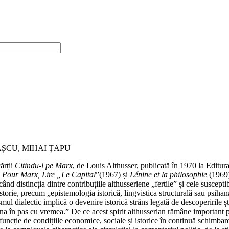
AȘCU, MIHAI ȚAPU
ărții
Citindu‑l pe Marx
, de Louis Althusser, publicată în 1970 la Editu
n
Pour Marx, Lire „Le Capital
”(1967) și
Lénine et la philosophie
(1969),
ând distincția dintre contribuțiile althusseriene „fertile” și cele suscepti
torie, precum „epistemologia istorică, lingvistica structurală sau psihan
smul dialectic implică o devenire istorică strâns legată de descoperirile 
una în pas cu vremea.” De ce acest spirit althusserian rămâne important 
uncție de condițiile economice, sociale și istorice în continuă schimba