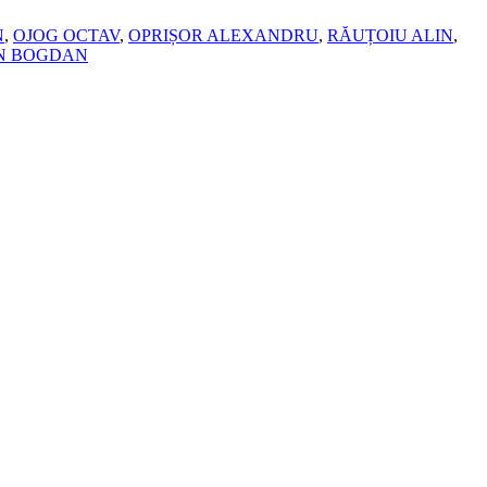
N
,
OJOG OCTAV
,
OPRIȘOR ALEXANDRU
,
RĂUȚOIU ALIN
,
N BOGDAN