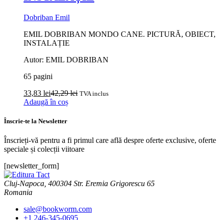
Dobriban Emil
EMIL DOBRIBAN MONDO CANE. PICTURĂ, OBIECT,
INSTALAȚIE
Autor: EMIL DOBRIBAN
65 pagini
33,83
lei
42,29
lei
TVA inclus
Adaugă în coș
Înscrie-te la Newsletter
Înscrieți-vă pentru a fi primul care află despre oferte exclusive, oferte
speciale și colecții viitoare
[newsletter_form]
Cluj-Napoca, 400304 Str. Eremia Grigorescu 65
Romania
sale@bookworm.com
+1 246-345-0695