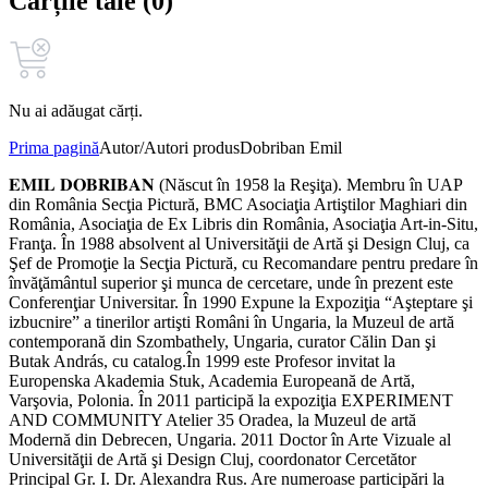
Cărțile tale (0)
Nu ai adăugat cărți.
Prima pagină
Autor/Autori produs
Dobriban Emil
𝐄𝐌𝐈𝐋 𝐃𝐎𝐁𝐑𝐈𝐁𝐀𝐍 (Născut în 1958 la Reşiţa). Membru în UAP
din România Secţia Pictură, BMC Asociaţia Artiştilor Maghiari din
România, Asociaţia de Ex Libris din România, Asociaţia Art-in-Situ,
Franţa. În 1988 absolvent al Universităţii de Artă şi Design Cluj, ca
Şef de Promoţie la Secţia Pictură, cu Recomandare pentru predare în
învăţământul superior şi munca de cercetare, unde în prezent este
Conferenţiar Universitar. În 1990 Expune la Expoziţia “Aşteptare şi
izbucnire” a tinerilor artişti Români în Ungaria, la Muzeul de artă
contemporană din Szombathely, Ungaria, curator Călin Dan şi
Butak András, cu catalog.În 1999 este Profesor invitat la
Europenska Akademia Stuk, Academia Europeană de Artă,
Varşovia, Polonia. În 2011 participă la expoziţia EXPERIMENT
AND COMMUNITY Atelier 35 Oradea, la Muzeul de artă
Modernă din Debrecen, Ungaria. 2011 Doctor în Arte Vizuale al
Universităţii de Artă şi Design Cluj, coordonator Cercetător
Principal Gr. I. Dr. Alexandra Rus. Are numeroase participări la