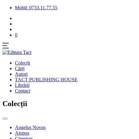
Mobil: 0733.11.77.55
0
Colecții
Cărți
Autori
TACT PUBLISHING HOUSE
Librării
Contact
Colecții
Angelus Novus
Atopos
Cinemag