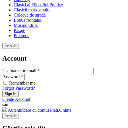
Clasici ai Filosofiei Politice
Clasicii marxismului
Colecția de stradă
Lobus frontalis
Moşmondrilă
Pasaje
Polemos
Închide
Account
Username or email *
Password *
Remember me
Forgot Password?
Sign In
Create Account
sau
Autentificare cu contul Plati.Online
Închide