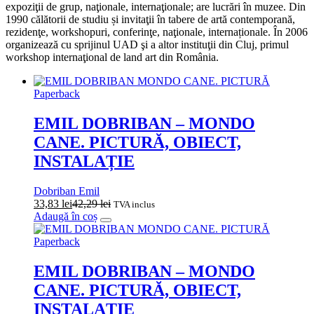
expoziţii de grup, naţionale, internaţionale; are lucrări în muzee. Din
1990 călătorii de studiu și invitaţii în tabere de artă contemporană,
rezidenţe, workshopuri, conferinţe, naţionale, internaționale. În 2006
organizează cu sprijinul UAD şi a altor instituţii din Cluj, primul
workshop internaţional de land art din România.
Paperback
EMIL DOBRIBAN – MONDO
CANE. PICTURĂ, OBIECT,
INSTALAȚIE
Dobriban Emil
33,83
lei
42,29
lei
TVA inclus
Adaugă în coș
Paperback
EMIL DOBRIBAN – MONDO
CANE. PICTURĂ, OBIECT,
INSTALAȚIE