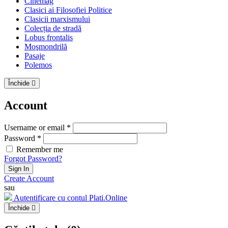
Cinemag
Clasici ai Filosofiei Politice
Clasicii marxismului
Colecția de stradă
Lobus frontalis
Moşmondrilă
Pasaje
Polemos
Închide
Account
Username or email *
Password *
Remember me
Forgot Password?
Sign In
Create Account
sau
Autentificare cu contul Plati.Online
Închide