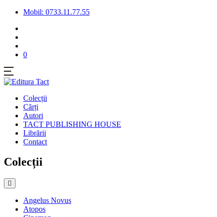
Mobil: 0733.11.77.55
0
Colecții
Cărți
Autori
TACT PUBLISHING HOUSE
Librării
Contact
Colecții
Angelus Novus
Atopos