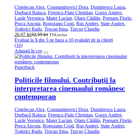
Cistelecan Alex
,
Constantinovici Dora
,
Dumitrescu Laura
,
Durbacă Raluca
,
Ferencz-Flatz Christian
,
Gorzo Andrei
,
Lazăr Veronica
,
Maier Lucian
,
Olaru Cătălin
,
Poenaru Florin
,
Proca Ancuţa
,
Rogozanu Costi
,
Rus Andrei
,
State Andrei
,
Toderici Radu
,
Trocan Irina
,
Turcuș Claudiu
26,07
lei
32,59
lei
TVA inclus
Evaluat la
5
din 5 pe baza a
10
evaluări de la clienți
(10)
Adaugă în coș
Paperback
Politicile filmului. Contribuţii la
interpretarea cinemaului românesc
contemporan
Cistelecan Alex
,
Constantinovici Dora
,
Dumitrescu Laura
,
Durbacă Raluca
,
Ferencz-Flatz Christian
,
Gorzo Andrei
,
Lazăr Veronica
,
Maier Lucian
,
Olaru Cătălin
,
Poenaru Florin
,
Proca Ancuţa
,
Rogozanu Costi
,
Rus Andrei
,
State Andrei
,
Toderici Radu
,
Trocan Irina
,
Turcuș Claudiu