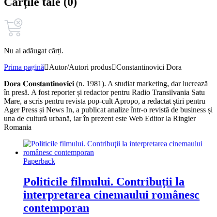
Cărțile tale (0)
Nu ai adăugat cărți.
Prima pagină
Autor/Autori produs
Constantinovici Dora
𝐃𝐨𝐫𝐚 𝐂𝐨𝐧𝐬𝐭𝐚𝐧𝐭𝐢𝐧𝐨𝐯𝐢𝐜𝐢 (n. 1981). A studiat marketing, dar lucrează
în presă. A fost reporter și redactor pentru Radio Transilvania Satu
Mare, a scris pentru revista pop‑cult Apropo, a redactat știri pentru
Ager Press și News In, a publicat analize într‑o revistă de business și
una de cultură urbană, iar în prezent este Web Editor la Ringier
Romania
Paperback
Politicile filmului. Contribuţii la
interpretarea cinemaului românesc
contemporan