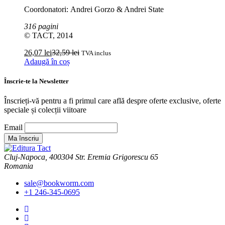
Coordonatori: Andrei Gorzo & Andrei State
316 pagini
© TACT, 2014
26,07
lei
32,59
lei
TVA inclus
Adaugă în coș
Înscrie-te la Newsletter
Înscrieți-vă pentru a fi primul care află despre oferte exclusive, oferte
speciale și colecții viitoare
Email
Cluj-Napoca, 400304 Str. Eremia Grigorescu 65
Romania
sale@bookworm.com
+1 246-345-0695
Instagram
Instagram