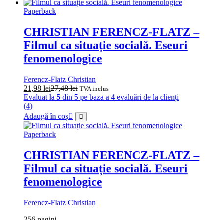
Paperback
CHRISTIAN FERENCZ-FLATZ –
Filmul ca situație socială. Eseuri
fenomenologice
Ferencz-Flatz Christian
21,98
lei
27,48
lei
TVA inclus
Evaluat la
5
din 5 pe baza a
4
evaluări de la clienți
(4)
Adaugă în coș
Paperback
CHRISTIAN FERENCZ-FLATZ –
Filmul ca situație socială. Eseuri
fenomenologice
Ferencz-Flatz Christian
256
pagini