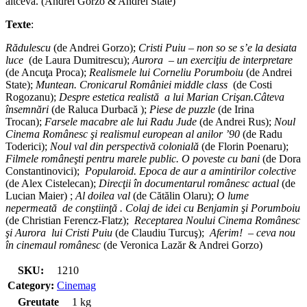
altceva. (Andrei Gorzo & Andrei State)
Texte
:
Rădulescu
(de Andrei Gorzo);
Cristi Puiu – non so se s’e la desiata
luce
(de Laura Dumitrescu);
Aurora – un exerciţiu de interpretare
(de Ancuţa Proca);
Realismele lui Corneliu Porumboiu
(de Andrei
State);
Muntean. Cronicarul României middle class
(de Costi
Rogozanu);
Despre estetica realistă a lui Marian Crişan.Câteva
însemnări
(de Raluca Durbacă );
Piese de puzzle
(de Irina
Trocan);
Farsele macabre ale lui Radu Jude
(de Andrei Rus);
Noul
Cinema Românesc şi realismul european al anilor ’90
(de Radu
Toderici);
Noul val din perspectivă colonială
(de Florin Poenaru);
Filmele româneşti pentru marele public. O poveste cu bani
(de Dora
Constantinovici);
Popularoid. Epoca de aur a amintirilor colective
(de Alex Cistelecan);
Direcţii în documentarul românesc actual
(de
Lucian Maier) ;
Al doilea val
(de Cătălin Olaru);
O lume
nepermeată de conştiinţă . Colaj de idei cu Benjamin şi Porumboiu
(de Christian Ferencz-Flatz);
Receptarea Noului Cinema Românesc
şi Aurora lui Cristi Puiu
(de Claudiu Turcuş);
Aferim! – ceva nou
în cinemaul românesc
(de Veronica Lazăr & Andrei Gorzo)
SKU:
1210
Category:
Cinemag
Greutate
1 kg