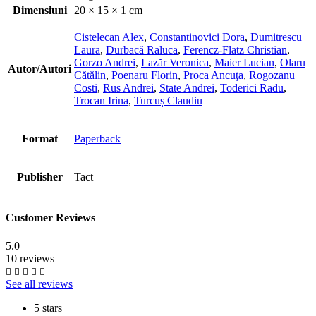
Dimensiuni
20 × 15 × 1 cm
Cistelecan Alex
,
Constantinovici Dora
,
Dumitrescu
Laura
,
Durbacă Raluca
,
Ferencz-Flatz Christian
,
Gorzo Andrei
,
Lazăr Veronica
,
Maier Lucian
,
Olaru
Autor/Autori
Cătălin
,
Poenaru Florin
,
Proca Ancuţa
,
Rogozanu
Costi
,
Rus Andrei
,
State Andrei
,
Toderici Radu
,
Trocan Irina
,
Turcuș Claudiu
Format
Paperback
Publisher
Tact
Customer Reviews
5.0
10 reviews
See all reviews
5 stars