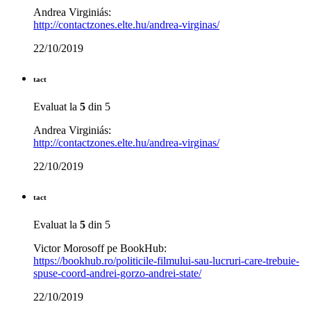
Andrea Virginiás:
http://contactzones.elte.hu/andrea-virginas/
22/10/2019
tact
Evaluat la
5
din 5
Andrea Virginiás:
http://contactzones.elte.hu/andrea-virginas/
22/10/2019
tact
Evaluat la
5
din 5
Victor Morosoff pe BookHub:
https://bookhub.ro/politicile-filmului-sau-lucruri-care-trebuie-
spuse-coord-andrei-gorzo-andrei-state/
22/10/2019