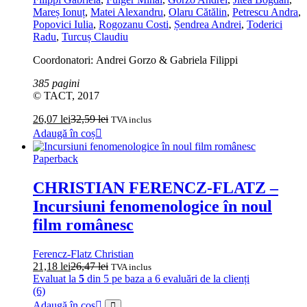
Mareș Ionuț
,
Matei Alexandru
,
Olaru Cătălin
,
Petrescu Andra
,
Popovici Iulia
,
Rogozanu Costi
,
Șendrea Andrei
,
Toderici
Radu
,
Turcuș Claudiu
Coordonatori: Andrei Gorzo & Gabriela Filippi
385 pagini
© TACT, 2017
26,07
lei
32,59
lei
TVA inclus
Adaugă în coș
Paperback
CHRISTIAN FERENCZ-FLATZ –
Incursiuni fenomenologice în noul
film românesc
Ferencz-Flatz Christian
21,18
lei
26,47
lei
TVA inclus
Evaluat la
5
din 5 pe baza a
6
evaluări de la clienți
(6)
Adaugă în coș