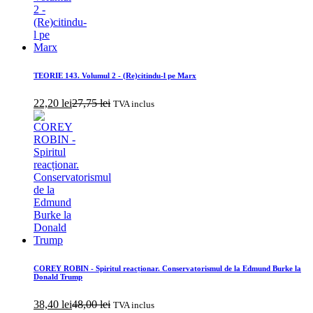
TEORIE 143. Volumul 2 - (Re)citindu-l pe Marx
22,20
lei
27,75
lei
TVA inclus
COREY ROBIN - Spiritul reacționar. Conservatorismul de la Edmund Burke la
Donald Trump
38,40
lei
48,00
lei
TVA inclus