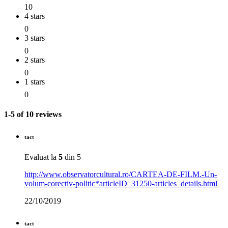
10
4 stars
0
3 stars
0
2 stars
0
1 stars
0
1-5 of 10 reviews
tact
Evaluat la
5
din 5
http://www.observatorcultural.ro/CARTEA-DE-FILM.-Un-
volum-corectiv-politic*articleID_31250-articles_details.html
22/10/2019
tact