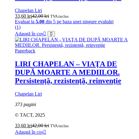
Chapelan Liri
33,60
lei
42,00
lei
TVA inclus
Evaluat la
5.00
din 5 pe baza unei singure evaluări
(1)
Adaugă în coș
Paperback
LIRI CHAPELAN – VIAŢA DE
DUPĂ MOARTE A MEDIILOR.
Persistenţă, rezistenţă, reinvenţie
Chapelan Liri
373 pagini
© TACT, 2025
33,60
lei
42,00
lei
TVA inclus
Adaugă în coș