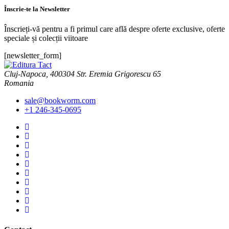
Înscrie-te la Newsletter
Înscrieți-vă pentru a fi primul care află despre oferte exclusive, oferte
speciale și colecții viitoare
[newsletter_form]
Cluj-Napoca, 400304 Str. Eremia Grigorescu 65
Romania
sale@bookworm.com
+1 246-345-0695
Instagram
Instagram
Facebook
Facebook
You
Tube
You
Tube
Twitter
Twitter
Pinterest
Pinterest