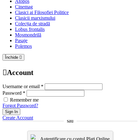
Atopos
Cinemag
Clasici ai Filosofiei Politice
Clasicii marxismului
Colecția de stradă
Lobus frontalis
Moşmondrilă
Pasaje
Polemos
Închide
Account
Username or email *
Password *
Remember me
Forgot Password?
Sign In
Create Account
sau
Autentificare cu contul Plati.Online