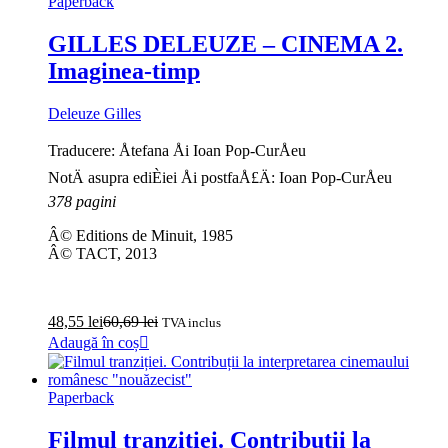
Paperback
GILLES DELEUZE – CINEMA 2.
Imaginea-timp
Deleuze Gilles
Traducere: Åtefana Åi Ioan Pop-CurÅeu
NotÄ asupra ediÈiei Åi postfaÅ£Ä: Ioan Pop-CurÅeu
378 pagini
Â© Editions de Minuit, 1985
Â© TACT, 2013
48,55
lei
60,69
lei
TVA inclus
Adaugă în coș
Paperback
Filmul tranziției. Contribuții la