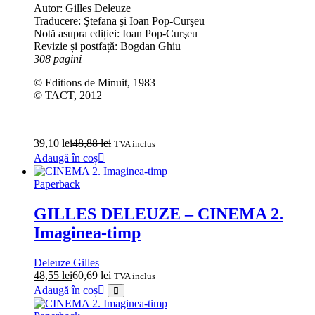
Autor: Gilles Deleuze
Traducere: Ştefana şi Ioan Pop-Curşeu
Notă asupra ediției: Ioan Pop-Curşeu
Revizie și postfață: Bogdan Ghiu
308 pagini
© Editions de Minuit, 1983
© TACT, 2012
39,10
lei
48,88
lei
TVA inclus
Adaugă în coș
Paperback
GILLES DELEUZE – CINEMA 2.
Imaginea-timp
Deleuze Gilles
48,55
lei
60,69
lei
TVA inclus
Adaugă în coș