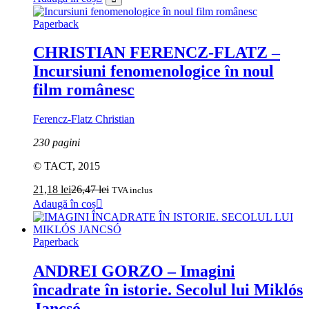
Paperback
CHRISTIAN FERENCZ-FLATZ –
Incursiuni fenomenologice în noul
film românesc
Ferencz-Flatz Christian
230 pagini
© TACT, 2015
21,18
lei
26,47
lei
TVA inclus
Adaugă în coș
Paperback
ANDREI GORZO – Imagini
încadrate în istorie. Secolul lui Miklós
Jancsó