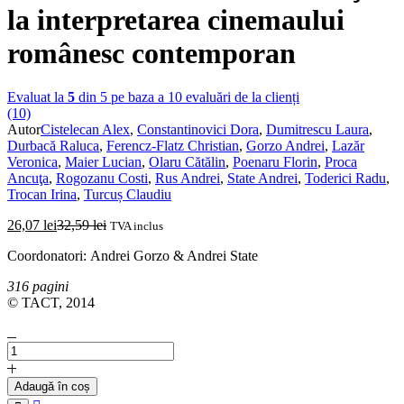
la interpretarea cinemaului
românesc contemporan
Evaluat la
5
din 5 pe baza a
10
evaluări de la clienți
(10)
Autor
Cistelecan Alex
,
Constantinovici Dora
,
Dumitrescu Laura
,
Durbacă Raluca
,
Ferencz-Flatz Christian
,
Gorzo Andrei
,
Lazăr
Veronica
,
Maier Lucian
,
Olaru Cătălin
,
Poenaru Florin
,
Proca
Ancuţa
,
Rogozanu Costi
,
Rus Andrei
,
State Andrei
,
Toderici Radu
,
Trocan Irina
,
Turcuș Claudiu
26,07
lei
32,59
lei
TVA inclus
Coordonatori: Andrei Gorzo & Andrei State
316 pagini
© TACT, 2014
Cantitate
Politicile
filmului.
Adaugă în coș
Contribuţii
Compare