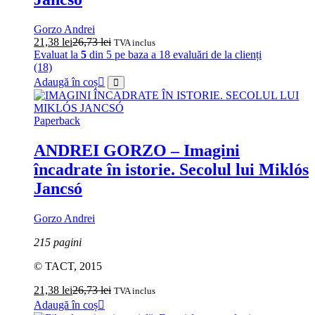
Gorzo Andrei
21,38
lei
26,73
lei
TVA inclus
Evaluat la
5
din 5 pe baza a
18
evaluări de la clienți
(18)
Adaugă în coș
Paperback
ANDREI GORZO – Imagini
încadrate în istorie. Secolul lui Miklós
Jancsó
Gorzo Andrei
215 pagini
© TACT, 2015
21,38
lei
26,73
lei
TVA inclus
Adaugă în coș