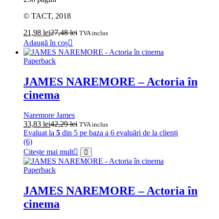
© TACT, 2018
21,98
lei
27,48
lei
TVA inclus
Adaugă în coș
Paperback
JAMES NAREMORE – Actoria în
cinema
Naremore James
33,83
lei
42,29
lei
TVA inclus
Evaluat la
5
din 5 pe baza a
6
evaluări de la clienți
(6)
Citește mai mult
Paperback
JAMES NAREMORE – Actoria în
cinema