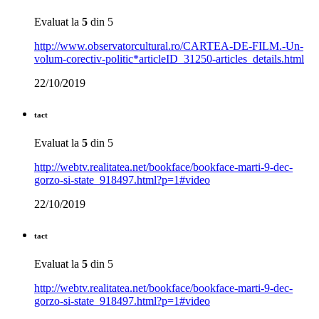
Evaluat la
5
din 5
http://www.observatorcultural.ro/CARTEA-DE-FILM.-Un-
volum-corectiv-politic*articleID_31250-articles_details.html
22/10/2019
tact
Evaluat la
5
din 5
http://webtv.realitatea.net/bookface/bookface-marti-9-dec-
gorzo-si-state_918497.html?p=1#video
22/10/2019
tact
Evaluat la
5
din 5
http://webtv.realitatea.net/bookface/bookface-marti-9-dec-
gorzo-si-state_918497.html?p=1#video