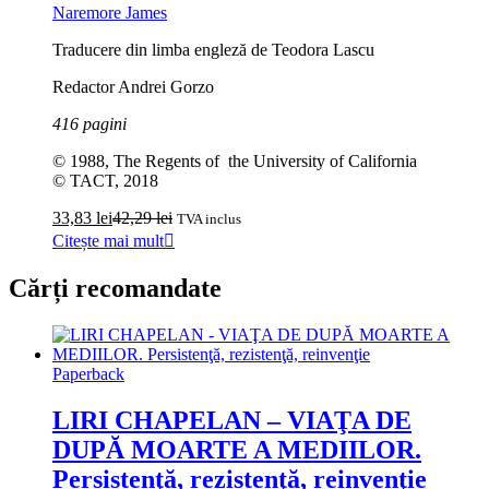
Naremore James
Traducere din limba engleză de Teodora Lascu
Redactor Andrei Gorzo
416 pagini
© 1988, The Regents of the University of California
© TACT, 2018
33,83
lei
42,29
lei
TVA inclus
Citește mai mult
Cărți recomandate
Paperback
LIRI CHAPELAN – VIAŢA DE
DUPĂ MOARTE A MEDIILOR.
Persistenţă, rezistenţă, reinvenţie