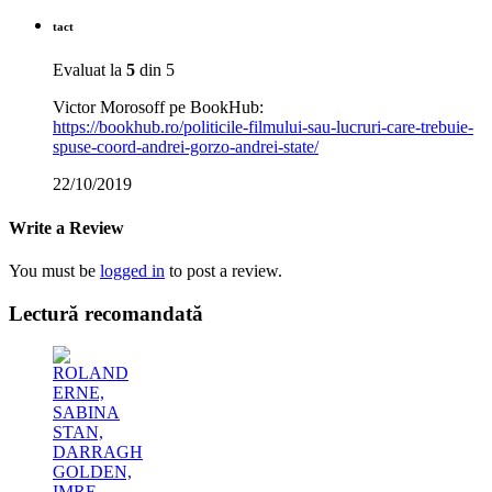
tact
Evaluat la
5
din 5
Victor Morosoff pe BookHub:
https://bookhub.ro/politicile-filmului-sau-lucruri-care-trebuie-
spuse-coord-andrei-gorzo-andrei-state/
22/10/2019
Write a Review
You must be
logged in
to post a review.
Lectură recomandată