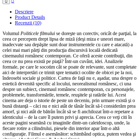
la
interpretarea
Descriere
cinemaului
Product Details
românesc
Recenzii (10)
contemporan
Volumul
Politicele filmului
se doreşte un corectiv, oricât de parţial, la
ceea ce percepem drept lipsa de miză (deşi miza e uneori mare,
inadecvate sau depăşite sunt doar instrumentele cu care e atacată) a
celei mai mari părţi din producţia discursivă locală dedicată
cinemaului românesc contemporan. Ce oferă aceste contribuţii, din
ceea ce nu prea există pe piaţă? Într-un cuvânt, idei. Analizele
formale, pe care le socotim cât se poate de relevante, sunt completate
aici de interpretări ce trimit spre tematici ocolite de obicei pe la noi,
îndeosebi sociale şi politice. Cartea de faţă nu e, aşadar, una despre o
estetică devenită specific al locului, neorealismul românesc, ci una
despre un subiect, cinemaul românesc contemporan, cu personajele,
problemele, transformările, temele, reuşitele şi ratările lui. Acest
cinema are deja o istorie de peste un deceniu, prin urmare există şi o
bună distanţă – căci nu e nici atât de tânăr încât să-l considerăm prea
amorf, şi nici atât de bătrân încât să se fi anchilozat într-o repetare a
identicului – de la care îl putem privi şi aprecia. Ceea ce veţi citi în
aceste pagini seamănă cu imaginile dintr-un caleidoscop, unde, la
fiecare rotire a cilindrului, piesele din interior apar într-o altă
configuraţie. Filmul e asemănător: schimbând optica, putem vedea şi