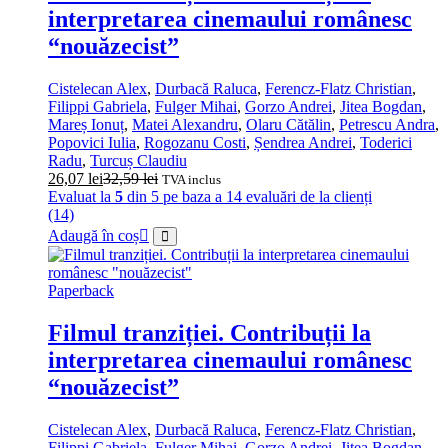
interpretarea cinemaului românesc
“nouăzecist”
Cistelecan Alex
,
Durbacă Raluca
,
Ferencz-Flatz Christian
,
Filippi Gabriela
,
Fulger Mihai
,
Gorzo Andrei
,
Jitea Bogdan
,
Mareș Ionuț
,
Matei Alexandru
,
Olaru Cătălin
,
Petrescu Andra
,
Popovici Iulia
,
Rogozanu Costi
,
Șendrea Andrei
,
Toderici
Radu
,
Turcuș Claudiu
26,07
lei
32,59
lei
TVA inclus
Evaluat la
5
din 5 pe baza a
14
evaluări de la clienți
(14)
Adaugă în coș
Paperback
Filmul tranziției. Contribuții la
interpretarea cinemaului românesc
“nouăzecist”
Cistelecan Alex
,
Durbacă Raluca
,
Ferencz-Flatz Christian
,
Filippi Gabriela
,
Fulger Mihai
,
Gorzo Andrei
,
Jitea Bogdan
,