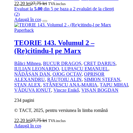
22,20
lei
27,75
lei
TVA inclus
Evaluat la
5.00
din 5 pe baza a
2
evaluări de la clienți
(2)
Adaugă în coș
Paperback
TEORIE 143. Volumul 2 –
(Re)citindu-l pe Marx
Bâlici Mihnea
,
BUCUR DRAGOȘ
,
CREȚ DARIUS
,
IULIAN LEONARDO
,
LUPAȘCU EMANUEL
,
NĂDĂȘAN DAN
,
OJOG OCTAV
,
OPRIȘOR
ALEXANDRU
,
RĂUȚOIU ALIN
,
SIMION ȘTEFAN
,
STAN ALEX
,
STĂNESCU ANA‑MARIA
,
ȚAPU MIHAI
,
VĂDUVA IONUȚ
,
Vincze Enikő
,
VIȘAN BOGDAN
234 pagini
© TACT, 2025, pentru versiunea în limba română
22,20
lei
27,75
lei
TVA inclus
Adaugă în coș