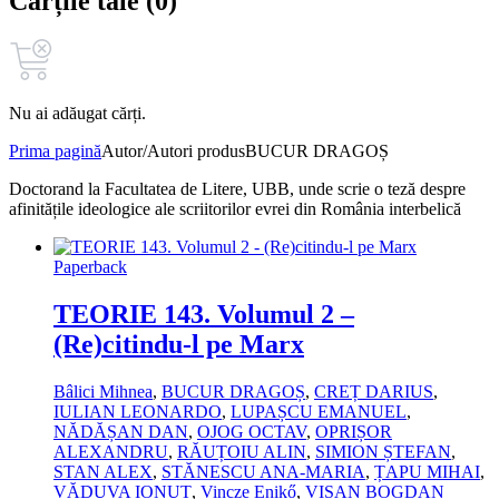
Cărțile tale (0)
Nu ai adăugat cărți.
Prima pagină
Autor/Autori produs
BUCUR DRAGOȘ
Doctorand la Facultatea de Litere, UBB, unde scrie o teză despre
afinitățile ideologice ale scriitorilor evrei din România interbelică
Paperback
TEORIE 143. Volumul 2 –
(Re)citindu-l pe Marx
Bâlici Mihnea
,
BUCUR DRAGOȘ
,
CREȚ DARIUS
,
IULIAN LEONARDO
,
LUPAȘCU EMANUEL
,
NĂDĂȘAN DAN
,
OJOG OCTAV
,
OPRIȘOR
ALEXANDRU
,
RĂUȚOIU ALIN
,
SIMION ȘTEFAN
,
STAN ALEX
,
STĂNESCU ANA‑MARIA
,
ȚAPU MIHAI
,
VĂDUVA IONUȚ
,
Vincze Enikő
,
VIȘAN BOGDAN