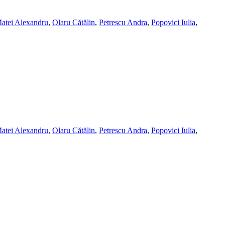
atei Alexandru
,
Olaru Cătălin
,
Petrescu Andra
,
Popovici Iulia
,
atei Alexandru
,
Olaru Cătălin
,
Petrescu Andra
,
Popovici Iulia
,