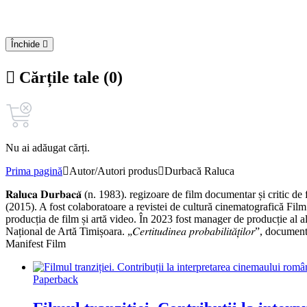
Închide
Cărțile tale (0)
Nu ai adăugat cărți.
Prima pagină
Autor/Autori produs
Durbacă Raluca
𝐑𝐚𝐥𝐮𝐜𝐚 𝐃𝐮𝐫𝐛𝐚𝐜𝐚̆ (n. 1983). regizoare de film documentar și c
(2015). A fost colaboratoare a revistei de cultură cinematografică Film
producția de film și artă video. În 2023 fost manager de producție al al Bienalei de A
Național de Artă Timișoara. „𝐶𝑒𝑟𝑡𝑖𝑡𝑢𝑑𝑖𝑛𝑒𝑎 𝑝𝑟𝑜𝑏𝑎𝑏𝑖𝑙𝑖𝑡𝑎̆𝑡̦𝑖
Manifest Film
Paperback