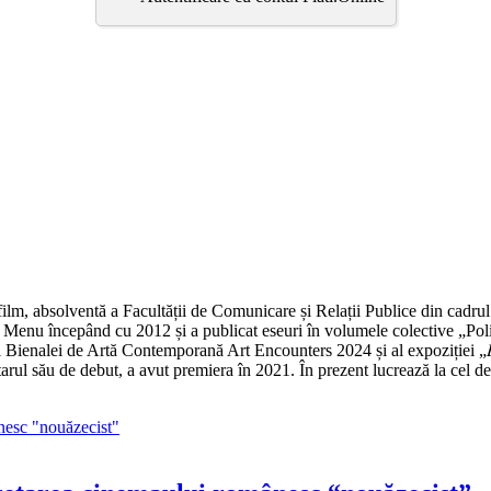
ritic de film, absolventă a Facultății de Comunicare și Relații Publice di
 Menu începând cu 2012 și a publicat eseuri în volumele colective „Polit
rtă Contemporană Art Encounters 2024 și al expoziției „𝐵𝑟𝑎̂𝑛𝑐𝑢𝑠̦𝑖: 𝑠𝑢𝑟𝑠𝑒 𝑟
𝑜𝑟”, documentarul său de debut, a avut premiera în 2021. În prezent lucrează la cel