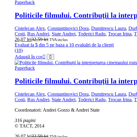
Paperback
Politicile filmului. Contribuţii la in
Cistelecan Alex
,
Constantinovici Dora
,
Dumitrescu Laura
,
Dur
Costi
,
Rus Andrei
,
State Andrei
,
Toderici Radu
,
Trocan Irina
,
T
26,07
lei
32,59
lei
TVA inclus
Evaluat la
5
din 5 pe baza a
10
evaluări de la clienți
(10)
Adaugă în coș
Paperback
Politicile filmului. Contribuţii la in
Cistelecan Alex
,
Constantinovici Dora
,
Dumitrescu Laura
,
Dur
Costi
,
Rus Andrei
,
State Andrei
,
Toderici Radu
,
Trocan Irina
,
T
Coordonatori: Andrei Gorzo & Andrei State
316 pagini
© TACT, 2014
26,07
lei
32,59
lei
TVA inclus