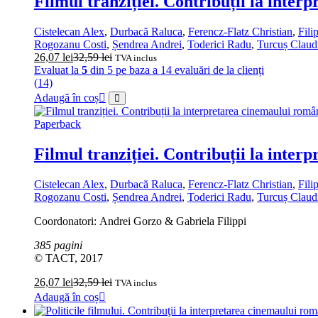
Filmul tranziției. Contribuții la inte
Cistelecan Alex
,
Durbacă Raluca
,
Ferencz-Flatz Christian
,
Fili
Rogozanu Costi
,
Șendrea Andrei
,
Toderici Radu
,
Turcuș Claud
26,07
lei
32,59
lei
TVA inclus
Evaluat la
5
din 5 pe baza a
14
evaluări de la clienți
(14)
Adaugă în coș
Paperback
Filmul tranziției. Contribuții la inte
Cistelecan Alex
,
Durbacă Raluca
,
Ferencz-Flatz Christian
,
Fili
Rogozanu Costi
,
Șendrea Andrei
,
Toderici Radu
,
Turcuș Claud
Coordonatori: Andrei Gorzo & Gabriela Filippi
385 pagini
© TACT, 2017
26,07
lei
32,59
lei
TVA inclus
Adaugă în coș