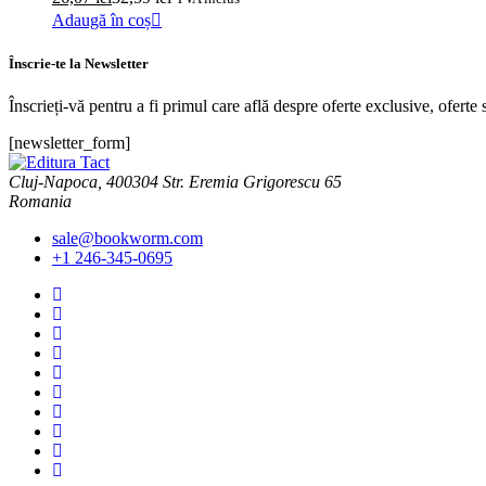
Adaugă în coș
Înscrie-te la Newsletter
Înscrieți-vă pentru a fi primul care află despre oferte exclusive, oferte s
[newsletter_form]
Cluj-Napoca, 400304 Str. Eremia Grigorescu 65
Romania
sale@bookworm.com
+1 246-345-0695
Instagram
Instagram
Facebook
Facebook
You
Tube
You
Tube
Twitter
Twitter
Pinterest
Pinterest