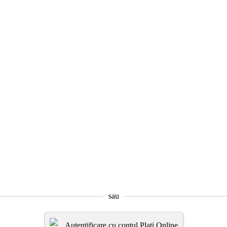
sau
Autentificare cu contul Plati.Online