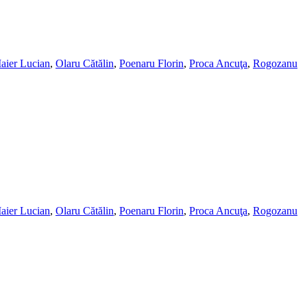
aier Lucian
,
Olaru Cătălin
,
Poenaru Florin
,
Proca Ancuţa
,
Rogozanu
aier Lucian
,
Olaru Cătălin
,
Poenaru Florin
,
Proca Ancuţa
,
Rogozanu