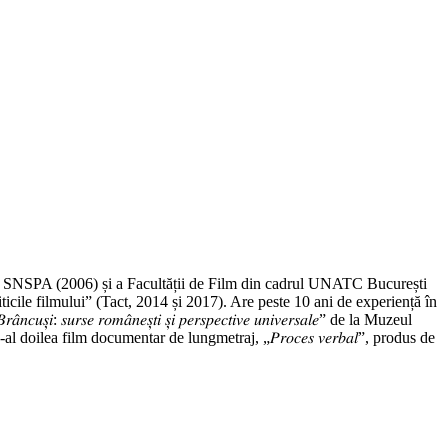
n cadrul SNSPA (2006) și a Facultății de Film din cadrul UNATC București
icile filmului” (Tact, 2014 și 2017). Are peste 10 ani de experiență în
𝑜𝑚𝑎̂𝑛𝑒𝑠̦𝑡𝑖 𝑠̦𝑖 𝑝𝑒𝑟𝑠𝑝𝑒𝑐𝑡𝑖𝑣𝑒 𝑢𝑛𝑖𝑣𝑒𝑟𝑠𝑎𝑙𝑒” de la Muzeul
 de-al doilea film documentar de lungmetraj, „𝑃𝑟𝑜𝑐𝑒𝑠 𝑣𝑒𝑟𝑏𝑎𝑙”, produs de