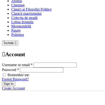
Atopos
Cinemag
Clasici ai Filosofiei Politice
Clasicii marxismului
Colecția de stradă
Lobus frontalis
Moşmondrilă
Pasaje
Polemos
Închide
Account
Username or email *
Password *
Remember me
Forgot Password?
Sign In
Create Account