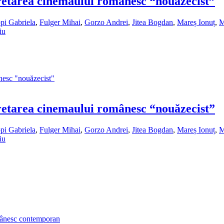
rpretarea cinemaului românesc “nouăzecist”
ppi Gabriela
,
Fulger Mihai
,
Gorzo Andrei
,
Jitea Bogdan
,
Mareș Ionuț
,
M
iu
rpretarea cinemaului românesc “nouăzecist”
ppi Gabriela
,
Fulger Mihai
,
Gorzo Andrei
,
Jitea Bogdan
,
Mareș Ionuț
,
M
iu