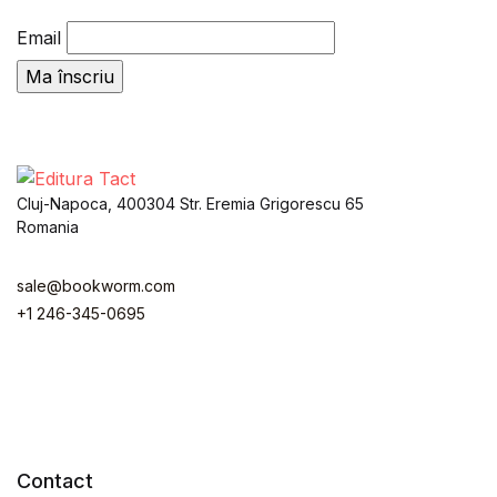
Email
Cluj-Napoca, 400304 Str. Eremia Grigorescu 65
Romania
sale@bookworm.com
+1 246-345-0695
Instagram
Instagram
Facebook
Facebook
You Tube
You Tube
Twitter
Twitter
Pinterest
Pinterest
Contact