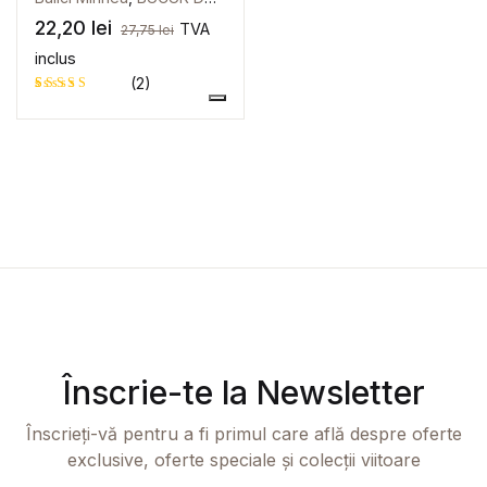
Create Account
22,20
lei
TVA
27,75
lei
Moşmondrilă
inclus
sau
(2)
Pasaje
Autentificare cu contul
Evaluat la
2
Plati.Online
5.00
din 5
pe baza a
Polemos
evaluări
de la
clienți
Înscrie-te la Newsletter
Înscrieți-vă pentru a fi primul care află despre oferte
exclusive, oferte speciale și colecții viitoare