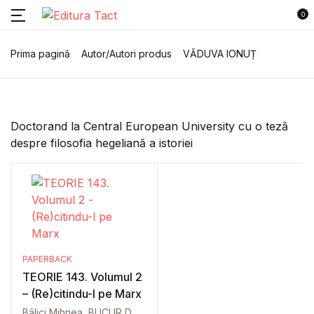
0
Colecții
Account
Cărțile tale (0)
Închide
Închide
Prima pagină
Autor/Autori produs
VĂDUVA IONUȚ
Username or email *
Angelus Novus
Nu ai adăugat cărți.
Atopos
Doctorand la Central European University cu o teză
despre filosofia hegeliană a istoriei
Password *
Cinemag
Clasici ai Filosofiei Politice
Forgot Password?
Remember me
Clasicii marxismului
PAPERBACK
Colecția de stradă
Sign In
TEORIE 143. Volumul 2
– (Re)citindu-l pe Marx
Lobus frontalis
Bâlici Mihnea
,
BUCUR DRAGOȘ
,
CREȚ DARIUS
,
IULIAN LEONAR