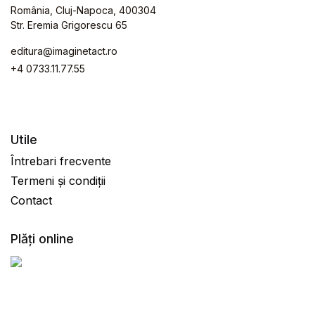
România, Cluj-Napoca, 400304
Str. Eremia Grigorescu 65
editura@imaginetact.ro
+4 0733.11.77.55
Utile
Întrebari frecvente
Termeni și condiții
Contact
Plăți online