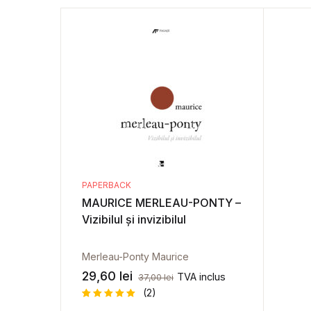
Moşmondrilă
Pasaje
Polemos
PAPERBACK
MAURICE MERLEAU-PONTY –
Vizibilul și invizibilul
Merleau-Ponty Maurice
29,60
lei
TVA inclus
37,00
lei
(2)