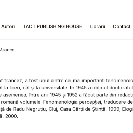
Cărțile ta
Autori
TACT PUBLISHING HOUSE
Librării
Contact
U
Maurice
P
of francez, a fost unul dintre cei mai importanți fenomenolo
 la liceu, cât și la universitate. În 1945 a obținut doctoratul î
De asemenea, între anii 1945 și 1952 a făcut parte din redac
R
mba română volumele: Fenomenologia percepției, traducere de
ță de Radu Negruțiu, Cluj, Casa Cărții de Știință, 1999; Elogiu
ță, 2000.