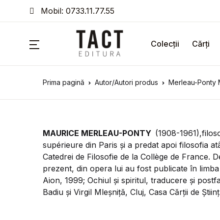
Mobil: 0733.11.77.55
Colecții
Colecții
Cărți
Angelus Novus
Prima pagină
Autor/Autori produs
Merleau-Ponty 
Atopos
Cinemag
MAURICE MERLEAU-PONTY
(1908-1961),filos
Clasici ai Filosofiei Politice
supérieure din Paris și a predat apoi filosofia atât
Catedrei de Filosofie de la Collège de France. 
Clasicii marxismului
prezent, din opera lui au fost publicate în li
Aion, 1999; Ochiul și spiritul, traducere și postfa
Colecția de stradă
Badiu și Virgil Mleșniță, Cluj, Casa Cărții de Știin
Lobus frontalis