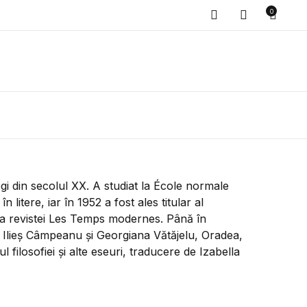
0
le (0)
Account
Închide
Închide
sername or email *
Nu ai adăugat cărți.
assword *
gi din secolul XX. A studiat la École normale
n litere, iar în 1952 a fost ales titular al
ția revistei Les Temps modernes. Până în
Forgot Password?
emember me
 Ilieș Câmpeanu și Georgiana Vătăjelu, Oradea,
l filosofiei și alte eseuri, traducere de Izabella
Sign In