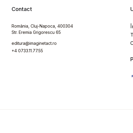
Contact
U
România, Cluj-Napoca, 400304
Î
Str. Eremia Grigorescu 65
T
C
editura@imaginetact.ro
+4 0733.11.77.55
P