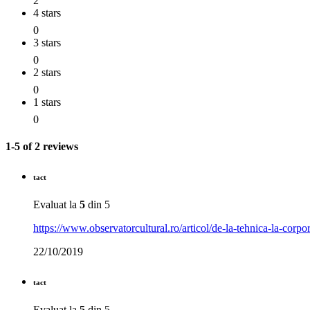
2
4 stars
0
3 stars
0
2 stars
0
1 stars
0
1-5 of 2 reviews
tact
Evaluat la
5
din 5
https://www.observatorcultural.ro/articol/de-la-tehnica-la-corpora
22/10/2019
tact
Evaluat la
5
din 5