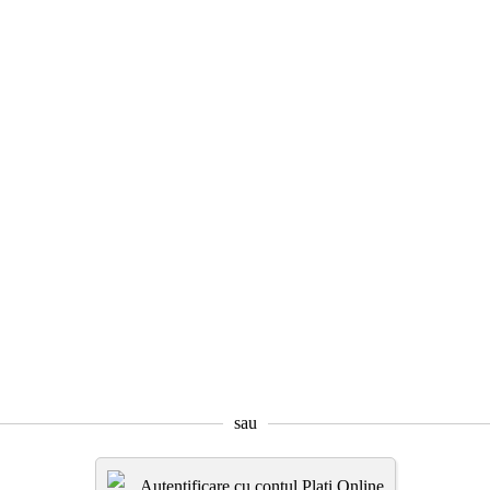
sau
Autentificare cu contul Plati.Online