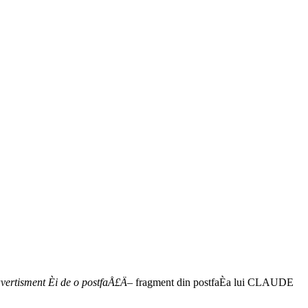
rtisment Èi de o postfaÅ£Ä
– fragment din postfaÈa lui CLAUDE