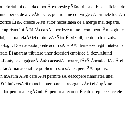
u efortul lui de a da o nouÄ expresie gÃ¢ndirii sale. Este suficient de
ltimei perioade a vieÅ£ii sale, pentru a ne convinge cÄ primele lucrÄri
ilozofice Èi sÄ creeze Ã®n autor necesitatea de a merge mai departe.
 empirismului Ã®l fÄcea sÄ abordeze un nou continent. Ãn paginile
 asupra relaÅ£iei dintre vÄzÄtor Èi vizibil, pentru a le dizolva
ontologii. Doar aceasta poate acum sÄ le Ã®ntemeieze legitimitatea, la
sate Èi aparent tributare unor descrieri empirice â, dezvÄluind
-Ponty se angajeazÄ Ã®n aceastÄ lucrare, fÄrÄ Ã®ndoialÄ cÄ el
 facÄ mai accesibile publicului sau sÄ le apere Ã®mpotriva
 Ã®n mÄsura Ã®n care Ã®i permite sÄ descopere finalitatea unei
ul bulversÄrii muncii anterioare, al reorganizÄrii ei dupÄ noi
 lor pentru a le gÃ¢ndi Èi pentru a recunoaÈte de drept ceea ce ele