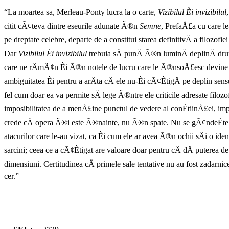
“La moartea sa, Merleau-Ponty lucra la o carte,
Vizibilul Èi invizibilul
citit cÃ¢teva dintre eseurile adunate Ã®n
Semne
, PrefaÅ£a cu care le
pe dreptate celebre, departe de a constitui starea definitivÄ a filozof
Dar
Vizibilul Èi invizibilul
trebuia sÄ punÄ Ã®n luminÄ deplinÄ drum
care ne rÄmÃ¢n Èi Ã®n notele de lucru care le Ã®nsoÅ£esc devine mani
ambiguitatea Èi pentru a arÄta cÄ ele nu-Èi cÃ¢ÈtigÄ pe deplin se
fel cum doar ea va permite sÄ lege Ã®ntre ele criticile adresate filozofi
imposibilitatea de a menÅ£ine punctul de vedere al conÈtiinÅ£ei, i
crede cÄ opera Ã®i este Ã®nainte, nu Ã®n spate. Nu se gÃ¢ndeÈte sÄ
atacurilor care le-au vizat, ca Èi cum ele ar avea Ã®n ochii sÄi o 
sarcini; ceea ce a cÃ¢Ètigat are valoare doar pentru cÄ dÄ puterea d
dimensiuni. Certitudinea cÄ primele sale tentative nu au fost zadarni
cer.”