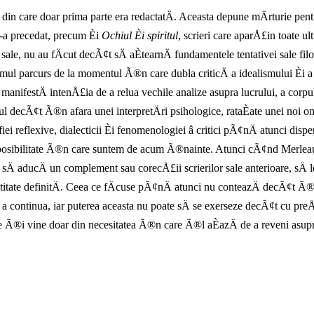
, din care doar prima parte era redactatÄ. Aceasta depune mÄrturie pentr
-a precedat, precum Èi
Ochiul Èi spiritul
, scrieri care aparÅ£in toate u
iei sale, nu au fÄcut decÃ¢t sÄ aÈtearnÄ fundamentele tentativei sale f
ul parcurs de la momentul Ã®n care dubla criticÄ a idealismului Èi a
festÄ intenÅ£ia de a relua vechile analize asupra lucrului, a corpului,
nsul decÃ¢t Ã®n afara unei interpretÄri psihologice, rataÈate unei noi 
ei reflexive, dialecticii Èi fenomenologiei â critici pÃ¢nÄ atunci disper
mposibilitate Ã®n care suntem de acum Ã®nainte. Atunci cÃ¢nd Merleau
 aducÄ un complement sau corecÅ£ii scrierilor sale anterioare, sÄ le
identitate definitÄ. Ceea ce fÄcuse pÃ¢nÄ atunci nu conteazÄ decÃ¢t
e a continua, iar puterea aceasta nu poate sÄ se exerseze decÃ¢t cu preÅ£
ce Ã®i vine doar din necesitatea Ã®n care Ã®l aÈazÄ de a reveni asupra