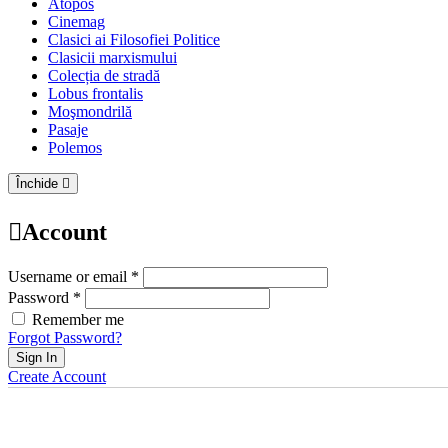
Atopos
Cinemag
Clasici ai Filosofiei Politice
Clasicii marxismului
Colecția de stradă
Lobus frontalis
Moşmondrilă
Pasaje
Polemos
Închide
Account
Username or email *
Password *
Remember me
Forgot Password?
Sign In
Create Account