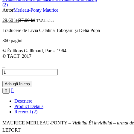
(2)
Autor
Merleau-Ponty Maurice
29,60
lei
37,00
lei
TVA inclus
Traducere de Livia Cătălina Toboșaru și Delia Popa
360 pagini
© Éditions Gallimard, Paris, 1964
© TACT, 2017
Cantitate
MAURICE
MERLEAU-
Adaugă în coș
PONTY
Compare
-
Vizibilul
Descriere
și
Product Details
invizibilul
Recenzii (2)
MAURICE MERLEAU-PONTY –
Vizibilul Èi invizibilul
–
urmat de
LEFORT