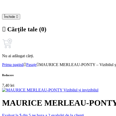
Închide
Cărțile tale (0)
Nu ai adăugat cărți.
Prima pagină
Pasaje
MAURICE MERLEAU-PONTY – Vizibilul și i
Reducere
7,40
lei
MAURICE MERLEAU-PONTY – Viz
Evaluat la
5
din 5 pe baza a
2
evaluări de la clienți