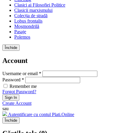
Clasici ai Filosofiei Politice
Clasicii marxismului
Colecția de stradă
Lobus frontalis
Moşmondrilă
Pasaje
Polemos
Închide
Account
Username or email *
Password *
Remember me
Forgot Password?
Sign In
Create Account
sau
Autentificare cu contul Plati.Online
Închide