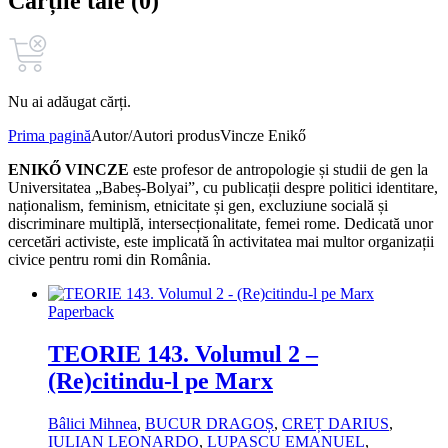
Cărțile tale (0)
Nu ai adăugat cărți.
Prima pagină
Autor/Autori produs
Vincze Enikő
ENIKŐ VINCZE
este profesor de antropologie și studii de gen la
Universitatea „Babeș‑Bolyai”, cu publicații despre politici identitare,
naționalism, feminism, etnicitate și gen, excluziune socială și
discriminare multiplă, intersecționalitate, femei rome. Dedicată unor
cercetări activiste, este implicată în activitatea mai multor organizații
civice pentru romi din România.
Paperback
TEORIE 143. Volumul 2 –
(Re)citindu-l pe Marx
Bâlici Mihnea
,
BUCUR DRAGOȘ
,
CREȚ DARIUS
,
IULIAN LEONARDO
,
LUPAȘCU EMANUEL
,