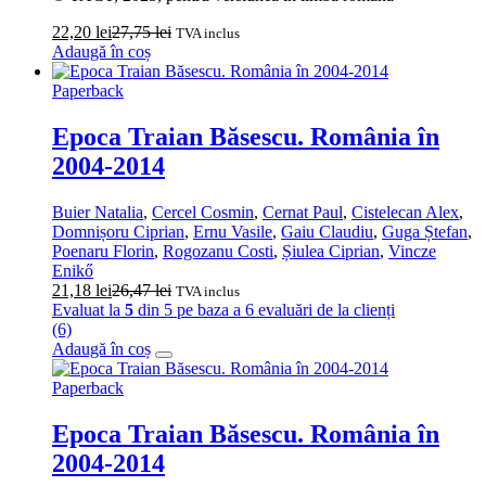
22,20
lei
27,75
lei
TVA inclus
Adaugă în coș
Paperback
Epoca Traian Băsescu. România în
2004‑2014
Buier Natalia
,
Cercel Cosmin
,
Cernat Paul
,
Cistelecan Alex
,
Domnișoru Ciprian
,
Ernu Vasile
,
Gaiu Claudiu
,
Guga Ștefan
,
Poenaru Florin
,
Rogozanu Costi
,
Șiulea Ciprian
,
Vincze
Enikő
21,18
lei
26,47
lei
TVA inclus
Evaluat la
5
din 5 pe baza a
6
evaluări de la clienți
(6)
Adaugă în coș
Paperback
Epoca Traian Băsescu. România în
2004‑2014