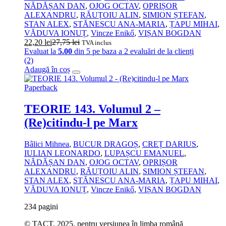
NĂDĂȘAN DAN
,
OJOG OCTAV
,
OPRIȘOR
ALEXANDRU
,
RĂUȚOIU ALIN
,
SIMION ȘTEFAN
,
STAN ALEX
,
STĂNESCU ANA‑MARIA
,
ȚAPU MIHAI
,
VĂDUVA IONUȚ
,
Vincze Enikő
,
VIȘAN BOGDAN
22,20
lei
27,75
lei
TVA inclus
Evaluat la
5.00
din 5 pe baza a
2
evaluări de la clienți
(2)
Adaugă în coș
Paperback
TEORIE 143. Volumul 2 –
(Re)citindu-l pe Marx
Bâlici Mihnea
,
BUCUR DRAGOȘ
,
CREȚ DARIUS
,
IULIAN LEONARDO
,
LUPAȘCU EMANUEL
,
NĂDĂȘAN DAN
,
OJOG OCTAV
,
OPRIȘOR
ALEXANDRU
,
RĂUȚOIU ALIN
,
SIMION ȘTEFAN
,
STAN ALEX
,
STĂNESCU ANA‑MARIA
,
ȚAPU MIHAI
,
VĂDUVA IONUȚ
,
Vincze Enikő
,
VIȘAN BOGDAN
234 pagini
© TACT, 2025, pentru versiunea în limba română