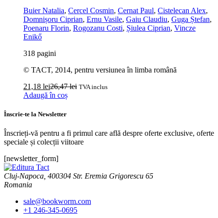
Buier Natalia
,
Cercel Cosmin
,
Cernat Paul
,
Cistelecan Alex
,
Domnișoru Ciprian
,
Ernu Vasile
,
Gaiu Claudiu
,
Guga Ștefan
,
Poenaru Florin
,
Rogozanu Costi
,
Șiulea Ciprian
,
Vincze
Enikő
318 pagini
© TACT, 2014, pentru versiunea în limba română
21,18
lei
26,47
lei
TVA inclus
Adaugă în coș
Înscrie-te la Newsletter
Înscrieți-vă pentru a fi primul care află despre oferte exclusive, oferte
speciale și colecții viitoare
[newsletter_form]
Cluj-Napoca, 400304 Str. Eremia Grigorescu 65
Romania
sale@bookworm.com
+1 246-345-0695