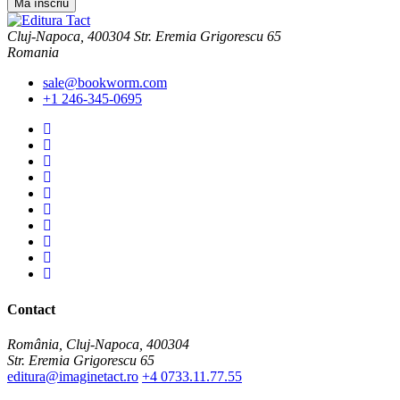
Cluj-Napoca, 400304 Str. Eremia Grigorescu 65
Romania
sale@bookworm.com
+1 246-345-0695
Instagram
Instagram
Facebook
Facebook
You
Tube
You
Tube
Twitter
Twitter
Pinterest
Pinterest
Contact
România, Cluj-Napoca, 400304
Str. Eremia Grigorescu 65
editura@imaginetact.ro
+4 0733.11.77.55