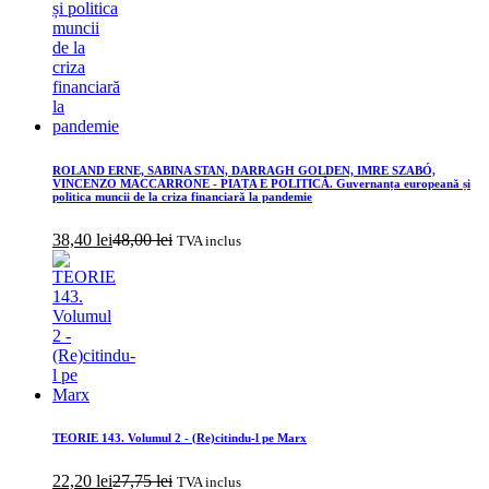
ROLAND ERNE, SABINA STAN, DARRAGH GOLDEN, IMRE SZABÓ,
VINCENZO MACCARRONE - PIAȚA E POLITICĂ. Guvernanța europeană și
politica muncii de la criza financiară la pandemie
38,40
lei
48,00
lei
TVA inclus
TEORIE 143. Volumul 2 - (Re)citindu-l pe Marx
22,20
lei
27,75
lei
TVA inclus