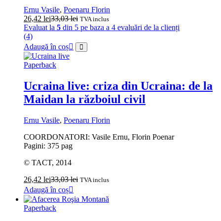
Ernu Vasile
,
Poenaru Florin
26,42
lei
33,03
lei
TVA inclus
Evaluat la
5
din 5 pe baza a
4
evaluări de la clienți
(4)
Adaugă în coș
Paperback
Ucraina live: criza din Ucraina: de la
Maidan la războiul civil
Ernu Vasile
,
Poenaru Florin
COORDONATORI: Vasile Ernu, Florin Poenar
Pagini: 375 pag
© TACT, 2014
26,42
lei
33,03
lei
TVA inclus
Adaugă în coș
Paperback