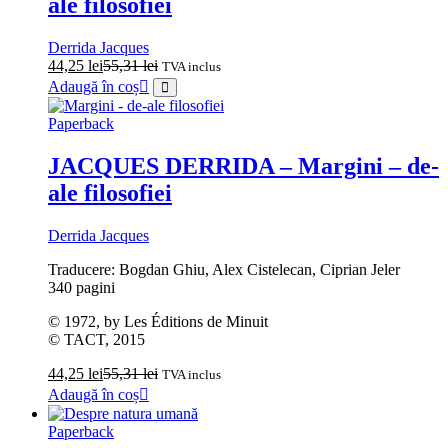
ale filosofiei
Derrida Jacques
44,25
lei
55,31
lei
TVA inclus
Adaugă în coș
Paperback
JACQUES DERRIDA – Margini – de-
ale filosofiei
Derrida Jacques
Traducere: Bogdan Ghiu, Alex Cistelecan, Ciprian Jeler
340 pagini
© 1972, by Les Éditions de Minuit
© TACT, 2015
44,25
lei
55,31
lei
TVA inclus
Adaugă în coș
Paperback