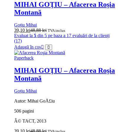
MIHAI GOŢIU – Afacerea Roşia
Montană
Goțiu Mihai
39,10
lei
48,88
lei
TVA inclus
Evaluat la
5
din 5 pe baza a
17
evaluări de la clienți
(17)
Adaugă în coș
Paperback
MIHAI GOŢIU – Afacerea Roşia
Montană
Goțiu Mihai
Autor: Mihai GoÅ£iu
506 pagini
Â© TACT, 2013
39,10
lei
48,88
lei
TVA inclus