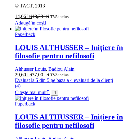
© TACT, 2013
14,66
lei
18,33
lei
TVA inclus
Adaugă în coș
Paperback
LOUIS ALTHUSSER – Inițiere în
filosofie pentru nefilosofi
Althusser Louis
,
Badiou Alain
29,60
lei
37,00
lei
TVA inclus
Evaluat la
5
din 5 pe baza a
4
evaluări de la clienți
(4)
Citește mai mult
Paperback
LOUIS ALTHUSSER – Inițiere în
filosofie pentru nefilosofi
Althusser Louis
,
Badiou Alain