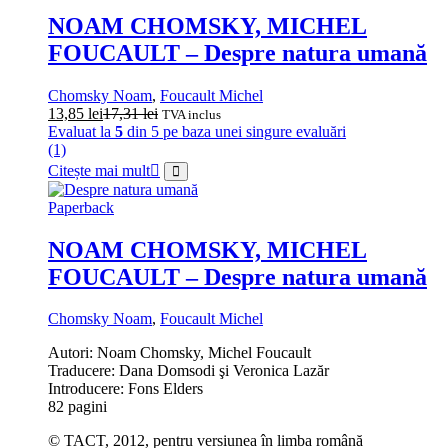
NOAM CHOMSKY, MICHEL
FOUCAULT – Despre natura umană
Chomsky Noam
,
Foucault Michel
13,85
lei
17,31
lei
TVA inclus
Evaluat la
5
din 5 pe baza unei singure evaluări
(1)
Citește mai mult
Paperback
NOAM CHOMSKY, MICHEL
FOUCAULT – Despre natura umană
Chomsky Noam
,
Foucault Michel
Autori: Noam Chomsky, Michel Foucault
Traducere: Dana Domsodi şi Veronica Lazăr
Introducere: Fons Elders
82 pagini
© TACT, 2012, pentru versiunea în limba română