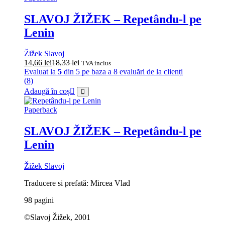
SLAVOJ ŽIŽEK – Repetându-l pe
Lenin
Žižek Slavoj
14,66
lei
18,33
lei
TVA inclus
Evaluat la
5
din 5 pe baza a
8
evaluări de la clienți
(8)
Adaugă în coș
Paperback
SLAVOJ ŽIŽEK – Repetându-l pe
Lenin
Žižek Slavoj
Traducere si prefată: Mircea Vlad
98 pagini
©Slavoj Žižek, 2001