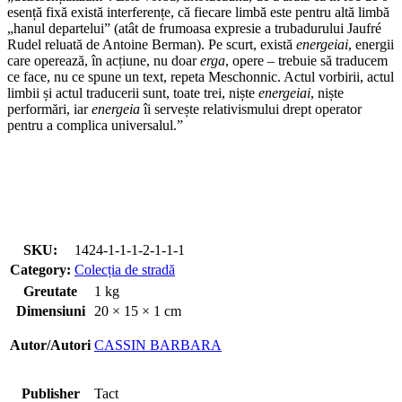
esență fixă există interferențe, că fiecare limbă este pentru altă limbă
„hanul departelui” (atât de frumoasa expresie a trubadurului Jaufré
Rudel reluată de Antoine Berman). Pe scurt, există
energeiai
, energii
care operează, în acțiune, nu doar
erga
, opere – trebuie să traducem
ce face, nu ce spune un text, repeta Meschonnic. Actul vorbirii, actul
limbii și actul traducerii sunt, toate trei, niște
energeiai
, niște
performări, iar
energeia
îi servește relativismului drept operator
pentru a complica universalul.”
SKU:
1424-1-1-1-2-1-1-1
Category:
Colecția de stradă
Greutate
1 kg
Dimensiuni
20 × 15 × 1 cm
Autor/Autori
CASSIN BARBARA
Publisher
Tact