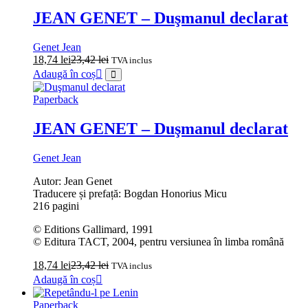
JEAN GENET – Duşmanul declarat
Genet Jean
18,74
lei
23,42
lei
TVA inclus
Adaugă în coș
Paperback
JEAN GENET – Duşmanul declarat
Genet Jean
Autor: Jean Genet
Traducere și prefață: Bogdan Honorius Micu
216 pagini
© Editions Gallimard, 1991
© Editura TACT, 2004, pentru versiunea în limba română
18,74
lei
23,42
lei
TVA inclus
Adaugă în coș
Paperback