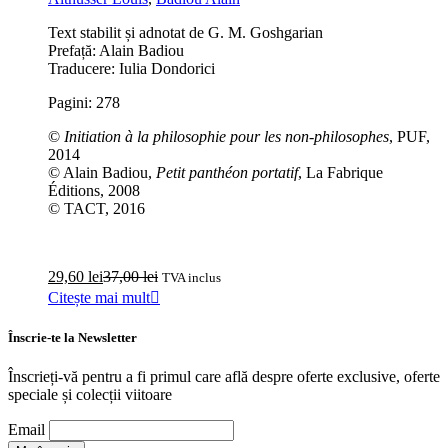
Text stabilit și adnotat de G. M. Goshgarian
Prefață: Alain Badiou
Traducere: Iulia Dondorici
Pagini: 278
©
Initiation à la philosophie pour les non-philosophes
, PUF,
2014
© Alain Badiou,
Petit panthéon portatif
, La Fabrique
Éditions, 2008
© TACT, 2016
29,60
lei
37,00
lei
TVA inclus
Citește mai mult
Înscrie-te la Newsletter
Înscrieți-vă pentru a fi primul care află despre oferte exclusive, oferte
speciale și colecții viitoare
Email