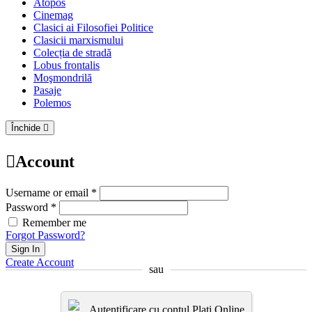
Atopos
Cinemag
Clasici ai Filosofiei Politice
Clasicii marxismului
Colecția de stradă
Lobus frontalis
Moşmondrilă
Pasaje
Polemos
Închide
Account
Username or email *
Password *
Remember me
Forgot Password?
Sign In
Create Account
sau
Autentificare cu contul Plati.Online