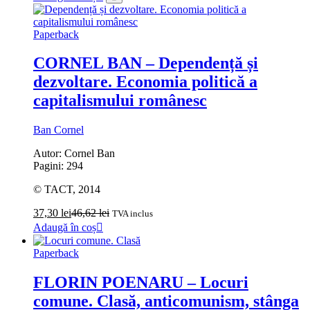
Paperback
CORNEL BAN – Dependență și
dezvoltare. Economia politică a
capitalismului românesc
Ban Cornel
Autor: Cornel Ban
Pagini: 294
© TACT, 2014
37,30
lei
46,62
lei
TVA inclus
Adaugă în coș
Paperback
FLORIN POENARU – Locuri
comune. Clasă, anticomunism, stânga