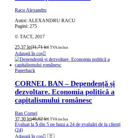
Racu Alexandru
Autor: ALEXANDRU RACU
Pagini: 275
© TACT, 2017
25,37
lei
31,71
lei
TVA inclus
Adaugă în coș
Paperback
CORNEL BAN – Dependență și
dezvoltare. Economia politică a
capitalismului românesc
Ban Cornel
37,30
lei
46,62
lei
TVA inclus
Evaluat la
5
din 5 pe baza a
24
de evaluări de la clienți
(24)
Adaugă în coș