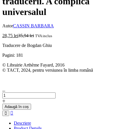
traducerii. A complica
universalul
Autor
CASSIN BARBARA
28,75
lei
35,94
lei
TVA inclus
Traducere de Bogdan Ghiu
Pagini: 181
© Librairie Arthème Fayard, 2016
© TACT, 2024, pentru versiunea în limba română
Cantitate
BARBARA
CASSIN
Adaugă în coș
-
Compare
Elogiu
traducerii.
Descriere
A
Product Details