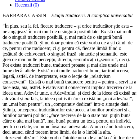
complica
Recenzii (0)
universalul
BARBARA CASSIN –
Elogiu traducerii. A complica universalul
“În plus, sau la fel, fiecare traducere – și orice traducător știe asta –
ne angajează în mai mult de o singură posibilitate. Există mai mult
de o singură traducere posibilă, și mai mult de o singură bună
traducere posibilă. Și nu doar pentru că este vorba de a ști când, de
ce, pentru cine traducem; ci și pentru că, fiecare limbă fiind o
țesătură de echivocuri, o singură frază, sintactic și semantic, este
grea de mai multe percepții, direcții, semnificații („sensuri”, deci).
Pot exista traduceri bune, traduceri proaste și mai ales unele mai
bune decât altele. Există mai multe traduceri bune, iar traducerea,
legată, astfel, de interpretare, este o lecție de „relativism
consecvent”. Există o mai bună traducere pentru – pentru a servi la a
face asta, aia, astfel. Relativismul consecvent implică trecerea de la
ideea unui Adevăr unic, a Adevărului, și deci de la ideea că există
un
adevărat și
un
fals, la ideea potrivit căreia există un „mai adevărat”,
un „mai bun pentru”, un „comparativ dedicat” într‑o situație dată.
Știința, priceperea traducătorilor este aceea a bunilor profesori și a
bunilor oameni politici: „face trecerea de la o stare mai puțin bună
către o alta mai bună”, mai bună pentru un text, pentru un individ,
pentru o cetate, cu nimic însă mai adevărată. Atunci când traducem,
deci atunci când trecem între limbi, de la o limbă la alta,
„dezesențializăm”. Este vorba, întotdeauna, de a arăta că în loc de o