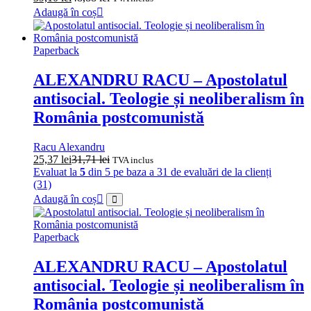
Adaugă în coș
Paperback
ALEXANDRU RACU – Apostolatul
antisocial. Teologie și neoliberalism în
România postcomunistă
Racu Alexandru
25,37
lei
31,71
lei
TVA inclus
Evaluat la
5
din 5 pe baza a
31
de evaluări de la clienți
(31)
Adaugă în coș
Paperback
ALEXANDRU RACU – Apostolatul
antisocial. Teologie și neoliberalism în
România postcomunistă