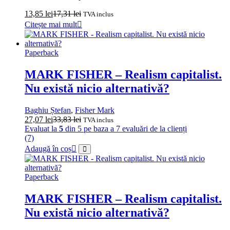
13,85
lei
17,31
lei
TVA inclus
Citește mai mult
Paperback
MARK FISHER – Realism capitalist.
Nu există nicio alternativă?
Baghiu Ștefan
,
Fisher Mark
27,07
lei
33,83
lei
TVA inclus
Evaluat la
5
din 5 pe baza a
7
evaluări de la clienți
(7)
Adaugă în coș
Paperback
MARK FISHER – Realism capitalist.
Nu există nicio alternativă?