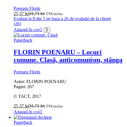
Poenaru Florin
25,37
lei
31,71
lei
TVA inclus
Evaluat la
5
din 5 pe baza a
26
de evaluări de la clienți
(26)
Adaugă în coș
Paperback
FLORIN POENARU – Locuri
comune. Clasă, anticomunism, stânga
Poenaru Florin
Autor: FLORIN POENARU
Pagini: 267
© TACT, 2017
25,37
lei
31,71
lei
TVA inclus
Adaugă în coș
Paperback