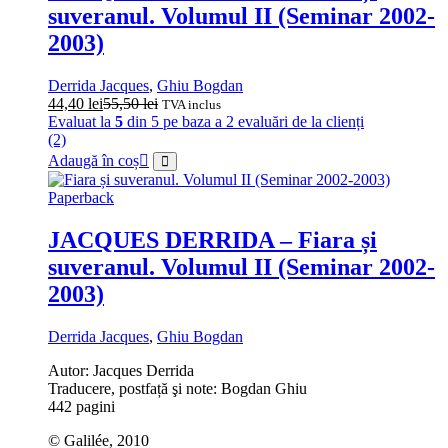
suveranul. Volumul II (Seminar 2002-
2003)
Derrida Jacques
,
Ghiu Bogdan
44,40
lei
55,50
lei
TVA inclus
Evaluat la
5
din 5 pe baza a
2
evaluări de la clienți
(2)
Adaugă în coș
Paperback
JACQUES DERRIDA – Fiara și
suveranul. Volumul II (Seminar 2002-
2003)
Derrida Jacques
,
Ghiu Bogdan
Autor: Jacques Derrida
Traducere, postfață şi note: Bogdan Ghiu
442 pagini
© Galilée, 2010