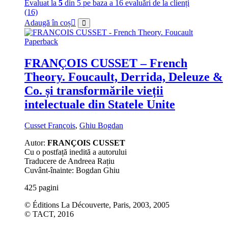
Evaluat la
5
din 5 pe baza a
16
evaluări de la clienți
(16)
Adaugă în coș
Paperback
FRANÇOIS CUSSET – French
Theory. Foucault, Derrida, Deleuze &
Co. și transformările vieții
intelectuale din Statele Unite
Cusset François
,
Ghiu Bogdan
Autor:
FRANÇOIS CUSSET
Cu o postfață inedită a autorului
Traducere de Andreea Rațiu
Cuvânt-înainte: Bogdan Ghiu
425 pagini
© Éditions La Découverte, Paris, 2003, 2005
© TACT, 2016