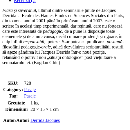
Recenzii (2)
I
(Seminar
Fiara şi suveranul
, ultimul dintre seminariile ţinute de Jacques
2001-
Derrida la École des Hautes Études en Sciences Sociales din Paris,
2002)
din toamna anului 2001 până în primăvara anului 2003, este o
scriere în acelaşi timp experimentală, dar reţinută, care nu forţează,
care este interesată de
pedagogic
, de a pune la dispoziţie toate
elementele şi de a nu avansa, decât cu mare prudenţă şi rigoare, în
chip infinit
responsabil
, ipoteze. S‑ar putea ca publicarea
postumă
a
filosofării pedagogic‑
orale
, adică dezvăluirea scripturalităţii rostirii,
să aşeze gândirea lui Jacques Derrida într‑o nouă poziţie,
relansând‑o potrivit noii „situaţii onto­logice” post‑vieţuitoare a
semnatarului ei. (Bogdan Ghiu)
SKU:
728
Category:
Pasaje
Tag:
Pasaje
Greutate
1 kg
Dimensiuni
20 × 15 × 1 cm
Autor/Autori
Derrida Jacques