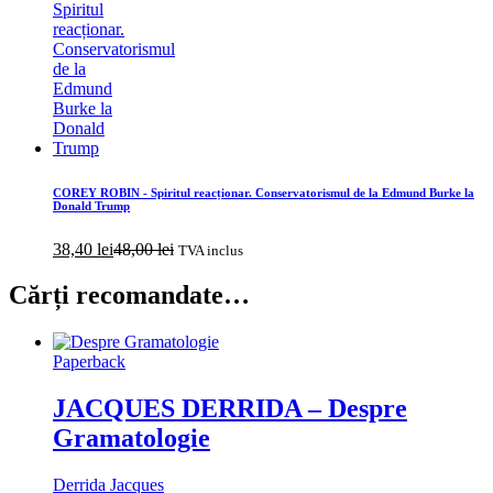
COREY ROBIN - Spiritul reacționar. Conservatorismul de la Edmund Burke la
Donald Trump
38,40
lei
48,00
lei
TVA inclus
Cărți recomandate…
Paperback
JACQUES DERRIDA – Despre
Gramatologie
Derrida Jacques