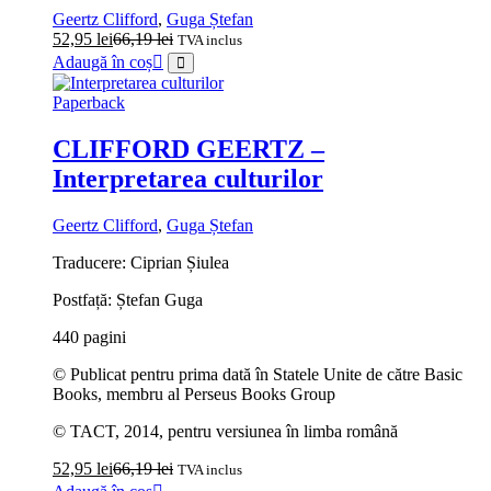
Geertz Clifford
,
Guga Ștefan
52,95
lei
66,19
lei
TVA inclus
Adaugă în coș
Paperback
CLIFFORD GEERTZ –
Interpretarea culturilor
Geertz Clifford
,
Guga Ștefan
Traducere: Ciprian Șiulea
Postfață: Ștefan Guga
440 pagini
© Publicat pentru prima dată în Statele Unite de către Basic
Books, membru al Perseus Books Group
© TACT, 2014, pentru versiunea în limba română
52,95
lei
66,19
lei
TVA inclus