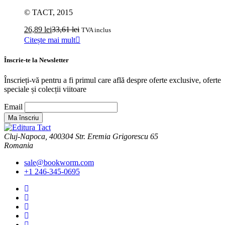
© TACT, 2015
26,89
lei
33,61
lei
TVA inclus
Citește mai mult
Înscrie-te la Newsletter
Înscrieți-vă pentru a fi primul care află despre oferte exclusive, oferte
speciale și colecții viitoare
Email
Cluj-Napoca, 400304 Str. Eremia Grigorescu 65
Romania
sale@bookworm.com
+1 246-345-0695
Instagram
Instagram
Facebook
Facebook
You