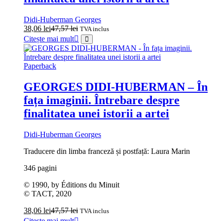
Didi-Huberman Georges
38,06
lei
47,57
lei
TVA inclus
Citește mai mult
Paperback
GEORGES DIDI‑HUBERMAN – În
fața imaginii. Întrebare despre
finalitatea unei istorii a artei
Didi-Huberman Georges
Traducere din limba franceză și postfață: Laura Marin
346 pagini
© 1990, by Éditions du Minuit
© TACT, 2020
38,06
lei
47,57
lei
TVA inclus
Citește mai mult