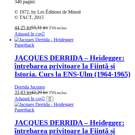
340 pagini
© 1972, by Les Éditions de Minuit
© TACT, 2015
44,25
lei
55,31
lei
TVA inclus
Adaugă în coș
Paperback
JACQUES DERRIDA – Heidegger:
întrebarea privitoare la Ființă și
Istoria. Curs la ENS-Ulm (1964-1965)
Derrida Jacques
33,83
lei
42,29
lei
TVA inclus
Adaugă în coș
Paperback
JACQUES DERRIDA – Heidegger:
întrebarea privitoare la Ființă și