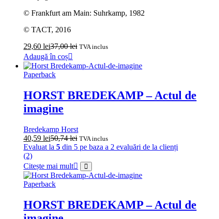
© Frankfurt am Main: Suhrkamp, 1982
© TACT, 2016
29,60
lei
37,00
lei
TVA inclus
Adaugă în coș
Paperback
HORST BREDEKAMP – Actul de
imagine
Bredekamp Horst
40,59
lei
50,74
lei
TVA inclus
Evaluat la
5
din 5 pe baza a
2
evaluări de la clienți
(2)
Citește mai mult
Paperback
HORST BREDEKAMP – Actul de
imagine