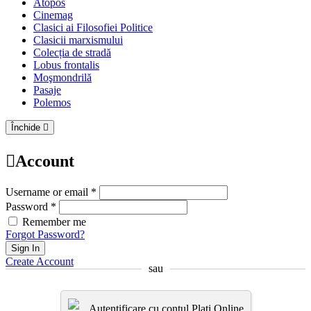
Atopos
Cinemag
Clasici ai Filosofiei Politice
Clasicii marxismului
Colecția de stradă
Lobus frontalis
Moşmondrilă
Pasaje
Polemos
Închide
Account
Username or email *
Password *
Remember me
Forgot Password?
Sign In
Create Account
sau
Autentificare cu contul Plati.Online