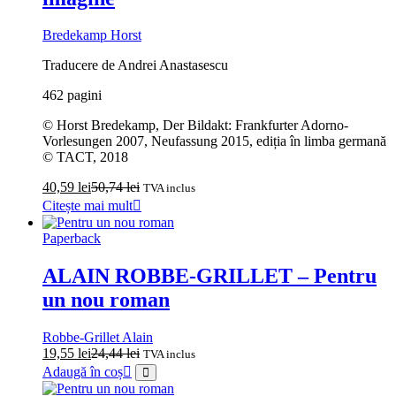
Bredekamp Horst
Traducere de Andrei Anastasescu
462 pagini
© Horst Bredekamp, Der Bildakt: Frankfurter Adorno-
Vorlesungen 2007, Neufassung 2015, ediția în limba germană
© TACT, 2018
40,59
lei
50,74
lei
TVA inclus
Citește mai mult
Paperback
ALAIN ROBBE-GRILLET – Pentru
un nou roman
Robbe-Grillet Alain
19,55
lei
24,44
lei
TVA inclus
Adaugă în coș