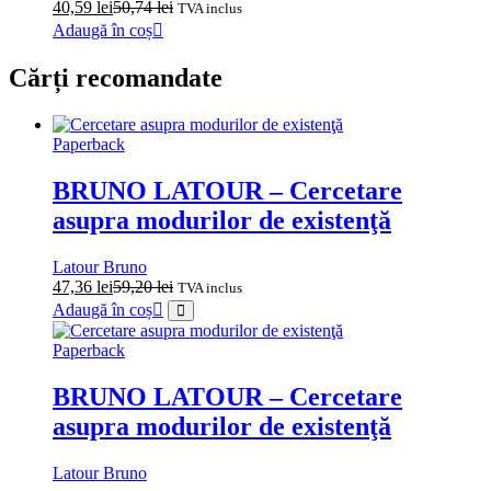
40,59
lei
50,74
lei
TVA inclus
Adaugă în coș
Cărți recomandate
Paperback
BRUNO LATOUR – Cercetare
asupra modurilor de existenţă
Latour Bruno
47,36
lei
59,20
lei
TVA inclus
Adaugă în coș
Paperback
BRUNO LATOUR – Cercetare
asupra modurilor de existenţă
Latour Bruno