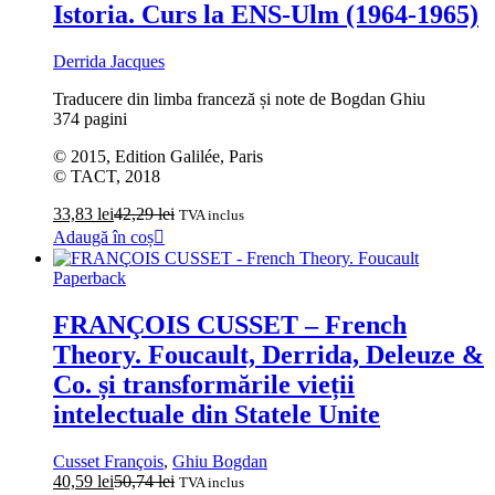
Istoria. Curs la ENS-Ulm (1964-1965)
Derrida Jacques
Traducere din limba franceză și note de Bogdan Ghiu
374 pagini
© 2015, Edition Galilée, Paris
© TACT, 2018
33,83
lei
42,29
lei
TVA inclus
Adaugă în coș
Paperback
FRANÇOIS CUSSET – French
Theory. Foucault, Derrida, Deleuze &
Co. și transformările vieții
intelectuale din Statele Unite
Cusset François
,
Ghiu Bogdan
40,59
lei
50,74
lei
TVA inclus