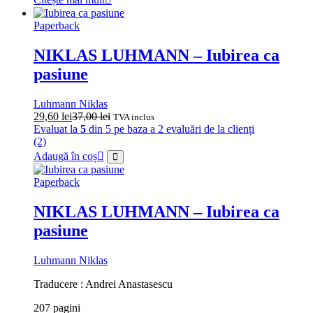
Paperback
NIKLAS LUHMANN – Iubirea ca
pasiune
Luhmann Niklas
29,60
lei
37,00
lei
TVA inclus
Evaluat la
5
din 5 pe baza a
2
evaluări de la clienți
(2)
Adaugă în coș
Paperback
NIKLAS LUHMANN – Iubirea ca
pasiune
Luhmann Niklas
Traducere : Andrei Anastasescu
207 pagini