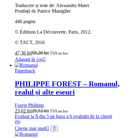
Traducere și note de: Alexandru Matei
Postfață de Patrice Maniglier
446 pagini
© Éditions La Découverte, Paris, 2012.
© TACT, 2016
47,36
lei
59,20
lei
TVA inclus
Adaugă în coș
Paperback
PHILIPPE FOREST – Romanul,
realul şi alte eseuri
Forest Philippe
23,62
lei
29,53
lei
TVA inclus
Evaluat la
5
din 5 pe baza a
6
evaluări de la clienți
(6)
Citește mai mult