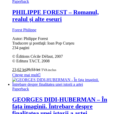
Paperback
PHILIPPE FOREST – Romanul,
realul şi alte eseuri
Forest Philippe
Autor: Philippe Forest
Traducere şi postfaţă: Ioan Pop Curşeu
234 pagini
© Éditions Cécile Défaut, 2007
© Editura TACT, 2008
23,62
lei
29,53
lei
TVA inclus
Citește mai mult
Paperback
GEORGES DIDI‑HUBERMAN – În
fața imaginii. Întrebare despre
finalitatea unei istorii a artei