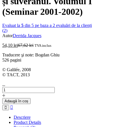
și suveranul. Volumul I
(Seminar 2001-2002)
Evaluat la
5
din 5 pe baza a
2
evaluări de la clienți
(2)
Autor
Derrida Jacques
54,10
lei
67,62
lei
TVA inclus
Traducere şi note: Bogdan Ghiu
526 pagini
© Galilée, 2008
© TACT, 2013
Cantitate
JACQUES
DERRIDA
Adaugă în coș
-
Compare
Fiara
și
Descriere
suveranul.
Product Details
Volumul