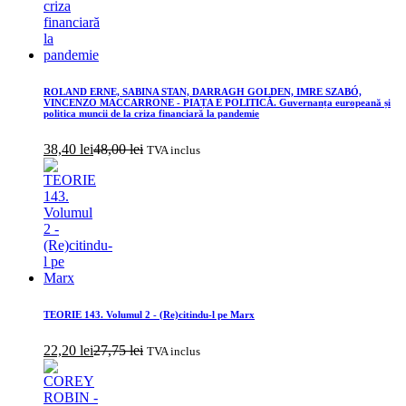
ROLAND ERNE, SABINA STAN, DARRAGH GOLDEN, IMRE SZABÓ,
VINCENZO MACCARRONE - PIAȚA E POLITICĂ. Guvernanța europeană și
politica muncii de la criza financiară la pandemie
38,40
lei
48,00
lei
TVA inclus
TEORIE 143. Volumul 2 - (Re)citindu-l pe Marx
22,20
lei
27,75
lei
TVA inclus