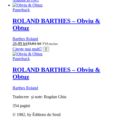
Adaugă în coș
Paperback
ROLAND BARTHES – Obviu &
Obtuz
Barthes Roland
26,89
lei
33,61
lei
TVA inclus
Citește mai mult
Paperback
ROLAND BARTHES – Obviu &
Obtuz
Barthes Roland
Traducere și note: Bogdan Ghiu
354 pagini
© 1982, by Éditions du Seuil