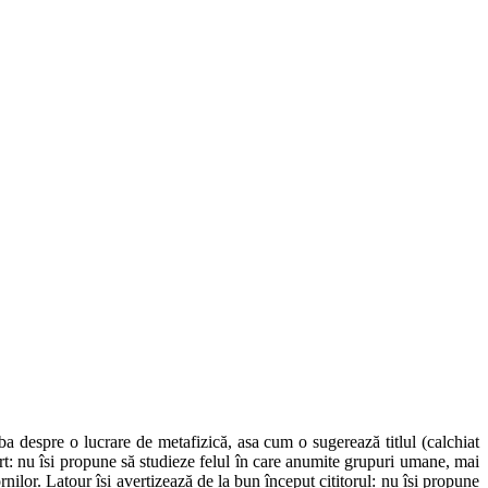
rba despre o lucrare de metafizică, asa cum o sugerează titlul (calchiat
rt: nu îsi propune să studieze felul în care anumite grupuri umane, mai
nilor. Latour îsi avertizează de la bun început cititorul: nu îsi propune