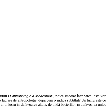
titlul
O antro
pologie a Modernilor
, ridică imediat întrebarea: este vo
 o lucrare de antropologie, după cum o indică subtitlul? Un lucru este ce
unui lucru în defavoarea altuia, de pildă bacteriilor în defavoarea unicor