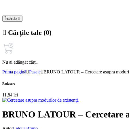
Închide
Cărțile tale (0)
Nu ai adăugat cărți.
Prima pagină
Pasaje
BRUNO LATOUR – Cercetare asupra modurilo
Reducere
11,84
lei
BRUNO LATOUR – Cercetare asu
Autor
Latour Bruno