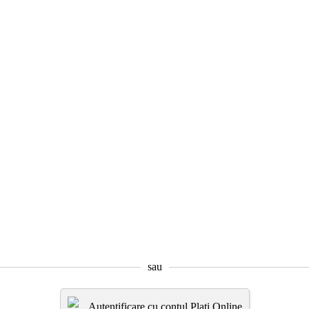
sau
Autentificare cu contul Plati.Online