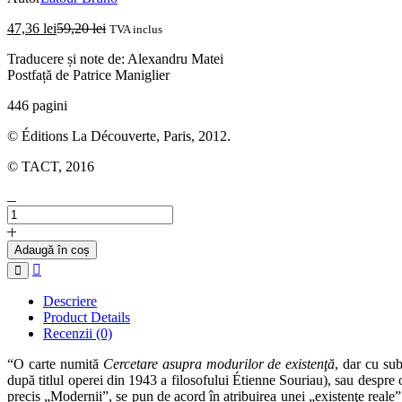
47,36
lei
59,20
lei
TVA inclus
Traducere și note de: Alexandru Matei
Postfață de Patrice Maniglier
446 pagini
© Éditions La Découverte, Paris, 2012.
© TACT, 2016
Cantitate
BRUNO
LATOUR
Adaugă în coș
-
Compare
Cercetare
asupra
Descriere
modurilor
Product Details
de
Recenzii (0)
existenţă
“O carte numită
Cercetare asupra modurilor de existenţă
, dar cu sub
după titlul operei din 1943 a filosofului Étienne Souriau), sau despre
precis „Modernii”, se pun de acord în atribuirea unei „existenţe reale” 