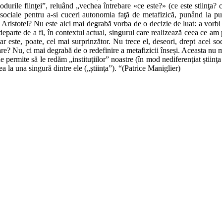
odurile fiinţei”, reluând „vechea întrebare «ce este?» (ce este stiinţa? c
r sociale pentru a-si cuceri autonomia faţă de metafizică, punând la pun
 si Aristotel? Nu este aici mai degrabă vorba de o decizie de luat: a vo
arte de a fi, în contextul actual, singurul care realizează ceea ce am p
Dar este, poate, cel mai surprinzător. Nu trece el, deseori, drept acel soc
uare? Nu, ci mai degrabă de o redefinire a metafizicii înseși. Aceasta nu
ne permite să le redăm „instituţiilor” noastre (în mod nediferenţiat știinţa
rea la una singură dintre ele („știinţa”). “(Patrice Maniglier)