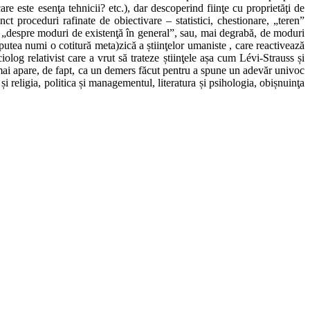
are este esenţa tehnicii? etc.), dar descoperind fiinţe cu proprietăţi de
ct proceduri rafinate de obiectivare – statistici, chestionare, „teren”
rbi „despre moduri de existenţă în general”, sau, mai degrabă, de moduri
utea numi o cotitură meta)zică a știinţelor umaniste , care reactivează
iolog relativist care a vrut să trateze știinţele așa cum Lévi-Strauss și
 mai apare, de fapt, ca un demers făcut pentru a spune un adevăr univoc
 și religia, politica și managementul, literatura și psihologia, obișnuinţa