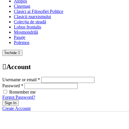
Atopos
Cinemag
Clasici ai Filosofiei Politice
Clasicii marxismului
Colecția de stradă
Lobus frontalis
Moşmondrilă
Pasaje
Polemos
Închide
Account
Username or email *
Password *
Remember me
Forgot Password?
Sign In
Create Account