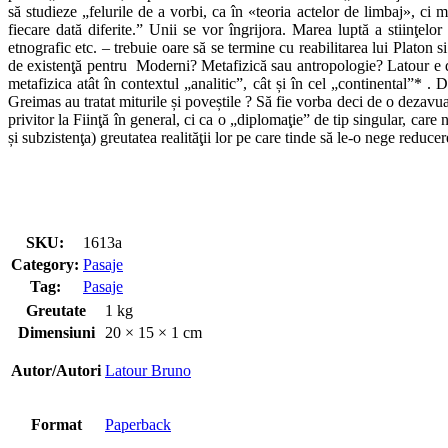
să studieze „felurile de a vorbi, ca în «teoria actelor de limbaj», ci m
fiecare dată diferite.” Unii se vor îngrijora. Marea luptă a stiinţelo
etnografic etc. – trebuie oare să se termine cu reabilitarea lui Platon
de existenţă pentru Moderni? Metafizică sau antropologie? Latour e dep
metafizica atât în contextul „analitic”, cât și în cel „continental”* . 
Greimas au tratat miturile și poveștile ? Să fie vorba deci de o dezav
privitor la Fiinţă în general, ci ca o „diplomaţie” de tip singular, care 
și subzistenţa) greutatea realităţii lor pe care tinde să le-o nege reduce
SKU:
1613a
Category:
Pasaje
Tag:
Pasaje
Greutate
1 kg
Dimensiuni
20 × 15 × 1 cm
Autor/Autori
Latour Bruno
Format
Paperback