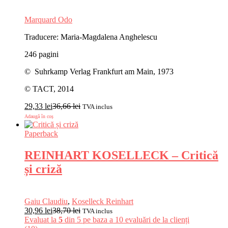
Marquard Odo
Traducere: Maria-Magdalena Anghelescu
246 pagini
© Suhrkamp Verlag Frankfurt am Main, 1973
© TACT, 2014
29,33
lei
36,66
lei
TVA inclus
Adaugă în coș
Paperback
REINHART KOSELLECK – Critică
și criză
Gaiu Claudiu
,
Koselleck Reinhart
30,96
lei
38,70
lei
TVA inclus
Evaluat la
5
din 5 pe baza a
10
evaluări de la clienți