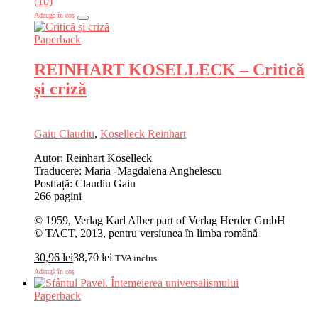
(10)
Adaugă în coș
Paperback
REINHART KOSELLECK – Critică
și criză
Gaiu Claudiu
,
Koselleck Reinhart
Autor: Reinhart Koselleck
Traducere: Maria -Magdalena Anghelescu
Postfață: Claudiu Gaiu
266 pagini
© 1959, Verlag Karl Alber part of Verlag Herder GmbH
© TACT, 2013, pentru versiunea în limba română
30,96
lei
38,70
lei
TVA inclus
Adaugă în coș
Paperback