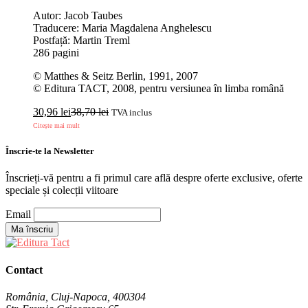
Autor: Jacob Taubes
Traducere: Maria Magdalena Anghelescu
Postfață: Martin Treml
286 pagini
© Matthes & Seitz Berlin, 1991, 2007
© Editura TACT, 2008, pentru versiunea în limba română
30,96
lei
38,70
lei
TVA inclus
Citește mai mult
Înscrie-te la Newsletter
Înscrieți-vă pentru a fi primul care află despre oferte exclusive, oferte
speciale și colecții viitoare
Email
Contact
România, Cluj-Napoca, 400304