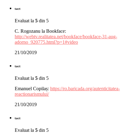
tact
Evaluat la
5
din 5
C. Rogozanu la Bookface:
http://webtv.realitatea.net/bookface/bookface-31-aug-
adorno_920775.html?p=1#video
21/10/2019
tact
Evaluat la
5
din 5
Emanuel Copilaș:
https://ro.baricada.org/autenticitatea-
reactionarismului/
21/10/2019
tact
Evaluat la
5
din 5