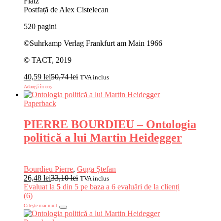
Flatz
Postfață de Alex Cistelecan
520 pagini
©Suhrkamp Verlag Frankfurt am Main 1966
© TACT, 2019
40,59
lei
50,74
lei
TVA inclus
Adaugă în coș
Paperback
PIERRE BOURDIEU – Ontologia
politică a lui Martin Heidegger
Bourdieu Pierre
,
Guga Ștefan
26,48
lei
33,10
lei
TVA inclus
Evaluat la
5
din 5 pe baza a
6
evaluări de la clienți
(6)
Citește mai mult