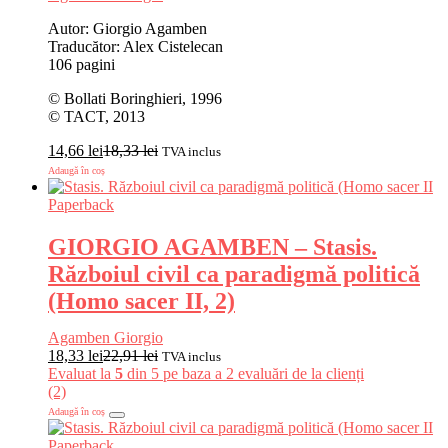
Autor: Giorgio Agamben
Traducător: Alex Cistelecan
106 pagini
© Bollati Boringhieri, 1996
© TACT, 2013
14,66
lei
18,33
lei
TVA inclus
Adaugă în coș
Paperback
GIORGIO AGAMBEN – Stasis.
Războiul civil ca paradigmă politică
(Homo sacer II, 2)
Agamben Giorgio
18,33
lei
22,91
lei
TVA inclus
Evaluat la
5
din 5 pe baza a
2
evaluări de la clienți
(2)
Adaugă în coș
Paperback