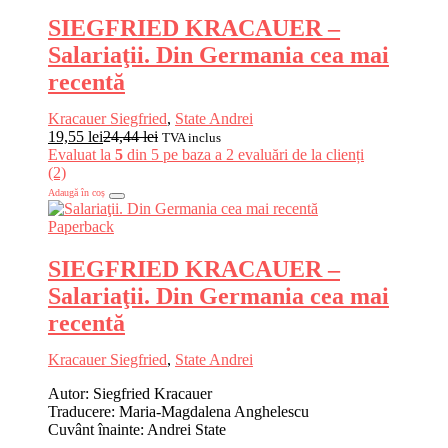
SIEGFRIED KRACAUER –
Salariaţii. Din Germania cea mai
recentă
Kracauer Siegfried
,
State Andrei
19,55
lei
24,44
lei
TVA inclus
Evaluat la
5
din 5 pe baza a
2
evaluări de la clienți
(2)
Adaugă în coș
Paperback
SIEGFRIED KRACAUER –
Salariaţii. Din Germania cea mai
recentă
Kracauer Siegfried
,
State Andrei
Autor: Siegfried Kracauer
Traducere: Maria-Magdalena Anghelescu
Cuvânt înainte: Andrei State