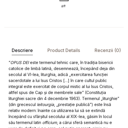
Compare
Descriere
Product Details
Recenzii (0)
“
OPUS DEI
este termenul tehnic care, în tradiția bisericii
catolice de limbă latină, desemnează, începând deja din
secolul al VI-lea, liturghia, adică „exercitarea funcției
sacerdotale a lui Isus Cristos […] în care cultul public
integral este exercitat de corpul mistic al lui Isus Cristos,
altfel spus de Cap și de membrele sale” (Constituția
liturghiei sacre din 4 decembrie 1963). Termenul „liturghie”
(din grecescul
leitourgia
, „prestație publică”) este însă
relativ modern: înainte ca utilizarea lui să se extindă
începând cu sfârșitul secolului al XIX-lea, găsim în locul
său termenul latin
officium
, a cărui sferă semantică nu e