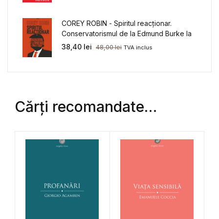
COREY ROBIN - Spiritul reacționar.
Conservatorismul de la Edmund Burke la
Donald Trump
38,40
lei
48,00
lei
TVA inclus
Cărți recomandate…