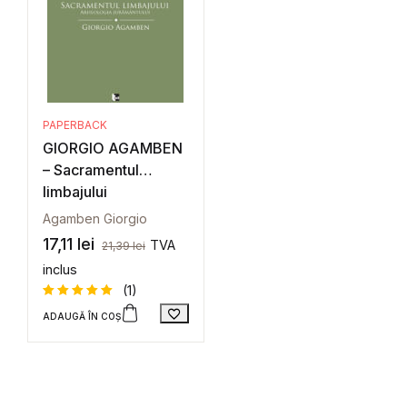
PAPERBACK
GIORGIO AGAMBEN
– Sacramentul
limbajului
Agamben Giorgio
17,11
lei
TVA
21,39
lei
inclus
(1)
ADAUGĂ ÎN COȘ
Evaluat la
5
din 5
pe baza
unei
singure
evaluări