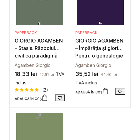
PAPERBACK
PAPERBACK
GIORGIO AGAMBEN
GIORGIO AGAMBEN
– Stasis. Războiul
– Împărăția și gloria.
civil ca paradigmă
Pentru o genealogie
politică (Homo sacer
teologică a
Agamben Giorgio
Agamben Giorgio
II, 2)
economiei și a
18,33
lei
35,52
lei
TVA
22,91
lei
44,40
lei
guvernării.(Homo
inclus
TVA inclus
sacer II, 4)
(2)
ADAUGĂ ÎN COȘ
ADAUGĂ ÎN COȘ
Evaluat la
2
5
din 5
pe baza a
evaluări
de la
clienți