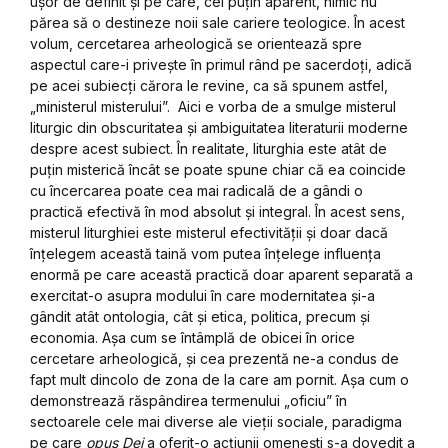
ușor de definit și pe care, cel puțin aparent, nimic nu
părea să o destineze noii sale cariere teologice. În acest
volum, cercetarea arheologică se orientează spre
aspectul care-i privește în primul rând pe sacerdoți, adică
pe acei subiecți cărora le revine, ca să spunem astfel,
„ministerul misterului”. Aici e vorba de a smulge misterul
liturgic din obscuritatea și ambiguitatea literaturii moderne
despre acest subiect. În realitate, liturghia este atât de
puțin misterică încât se poate spune chiar că ea coincide
cu încercarea poate cea mai radicală de a gândi o
practică efectivă în mod absolut și integral. În acest sens,
misterul liturghiei este misterul efectivității și doar dacă
înțelegem această taină vom putea înțelege influența
enormă pe care această practică doar aparent separată a
exercitat-o asupra modului în care modernitatea și-a
gândit atât ontologia, cât și etica, politica, precum și
economia. Așa cum se întâmplă de obicei în orice
cercetare arheologică, și cea prezentă ne-a condus de
fapt mult dincolo de zona de la care am pornit. Așa cum o
demonstrează răspândirea termenului „oficiu” în
sectoarele cele mai diverse ale vieții sociale, paradigma
pe care
opus Dei
a oferit-o acțiunii omenești s-a dovedit a