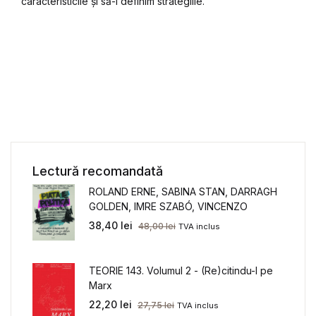
caracteristicile și să-i definim strategiile.”
Lectură recomandată
ROLAND ERNE, SABINA STAN, DARRAGH
GOLDEN, IMRE SZABÓ, VINCENZO
MACCARRONE - PIAȚA E POLITICĂ.
38,40
lei
48,00
lei
TVA inclus
Guvernanța europeană și politica muncii
de la criza financiară la pandemie
TEORIE 143. Volumul 2 - (Re)citindu-l pe
Marx
22,20
lei
27,75
lei
TVA inclus