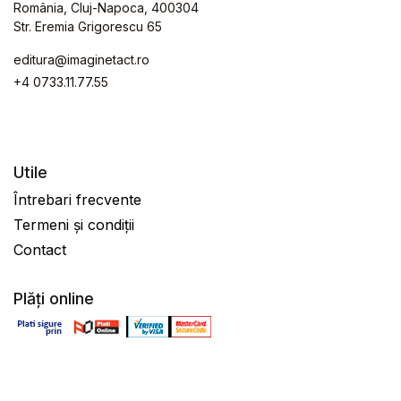
România, Cluj-Napoca, 400304
Str. Eremia Grigorescu 65
editura@imaginetact.ro
+4 0733.11.77.55
Utile
Întrebari frecvente
Termeni și condiții
Contact
Plăți online