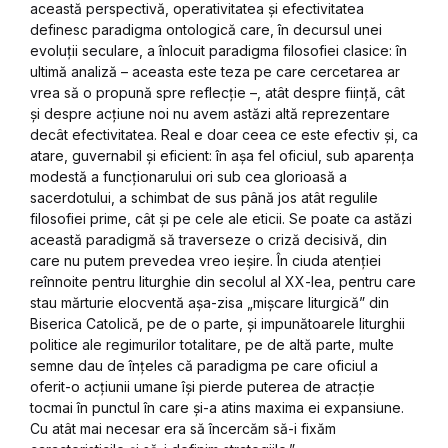
această perspectivă, operativitatea și efectivitatea
definesc paradigma ontologică care, în decursul unei
evoluții seculare, a înlocuit paradigma filosofiei clasice: în
ultimă analiză – aceasta este teza pe care cercetarea ar
vrea să o propună spre reflecție –, atât despre ființă, cât
și despre acțiune noi nu avem astăzi altă reprezentare
decât efectivitatea. Real e doar ceea ce este efectiv și, ca
atare, guvernabil și eficient: în așa fel oficiul, sub aparența
modestă a funcționarului ori sub cea glorioasă a
sacerdotului, a schimbat de sus până jos atât regulile
filosofiei prime, cât și pe cele ale eticii. Se poate ca astăzi
această paradigmă să traverseze o criză decisivă, din
care nu putem prevedea vreo ieșire. În ciuda atenției
reînnoite pentru liturghie din secolul al XX-lea, pentru care
stau mărturie elocventă așa-zisa „mișcare liturgică” din
Biserica Catolică, pe de o parte, și impunătoarele liturghii
politice ale regimurilor totalitare, pe de altă parte, multe
semne dau de înțeles că paradigma pe care oficiul a
oferit-o acțiunii umane își pierde puterea de atracție
tocmai în punctul în care și-a atins maxima ei expansiune.
Cu atât mai necesar era să încercăm să-i fixăm