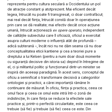
reprezenta pentru cultura seculară a Occidentului un pol
de atracție constant și atotprezent. Mai eficient decât
legea, întrucât nu poate fi transgresat, ci doar contrafăcut;
mai real decât ființa, întrucât constă doar în operațiunea
prin care se dă realitate; mai efectiv decât orice acțiune
umană, întrucât acționează
ex opere operato
, independent
de calitățile subiectului care îl oficiază, oficiul a exercitat
asupra culturii moderne o influență atât de profundă –
adică subterană –, încât nici nu ne dăm seama că nu doar
conceptualitatea eticii kantiene și cea a teoriei pure a
dreptului a lui Kelsen (pentru a numi doar două momente
cu siguranță decisive din istoria sa) depind în întregime de
el, ci și militantul politic și funcționarul dintr-un minister se
inspiră din aceeași paradigmă. În acest sens, conceptul de
oficiu a semnificat o transformare decisivă a categoriilor
ontologiei și practicii, a cărei importanță rămâne în
continuare de măsurat. În oficiu, ființa și practica, ceea ce
omul face și ceea ce omul este intră într-o zonă de
indistincție, în care ființa se reduce la efectele sale
practice și, printr-o perfectă circularitate, este ceea ce
trebuie (să fie) și trebuie (să fie) ceea ce este. Din