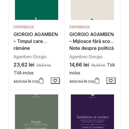
PAPERBACK
PAPERBACK
GIORGIO AGAMBEN
GIORGIO AGAMBEN
– Timpul care
– Mijloace fără scop.
rămâne
Note despre politică
Agamben Giorgio
Agamben Giorgio
23,62
lei
14,66
lei
TVA
29,53
lei
18,33
lei
TVA inclus
inclus
ADAUGĂ ÎN COȘ
ADAUGĂ ÎN COȘ