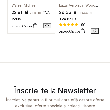
O
Walzer Michael
Lazăr Veronica
,
Wood Meiksins Ellen
N
c
22,81
lei
29,33
lei
2
TVA
28,51
lei
36,66
lei
e
inclus
TVA inclus
in
(10)
ADAUGĂ ÎN COȘ
ADAUGĂ ÎN COȘ
A
Evaluat la
10
E
5
din 5
5
pe baza a
p
evaluări
u
de la
s
clienți
e
Înscrie-te la Newsletter
Înscrieți-vă pentru a fi primul care află despre oferte
exclusive, oferte speciale și colecții viitoare