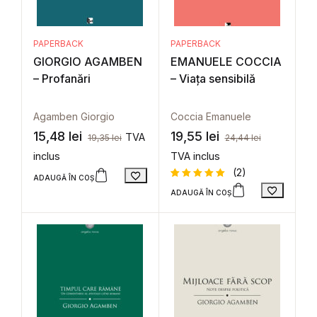
PAPERBACK
PAPERBACK
GIORGIO AGAMBEN
EMANUELE COCCIA
– Profanări
– Viaţa sensibilă
Agamben Giorgio
Coccia Emanuele
15,48
lei
19,55
lei
TVA
19,35
lei
24,44
lei
inclus
TVA inclus
(2)
ADAUGĂ ÎN COȘ
ADAUGĂ ÎN COȘ
Evaluat la
2
5
din 5
pe baza a
evaluări
de la
clienți