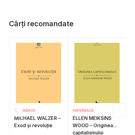
Cărți recomandate
PAPERBACK
PAPERBACK
P
MICHAEL WALZER –
ELLEN MEIKSINS
A
Exod şi revoluţie
WOOD – Originea
C
capitalismului
P