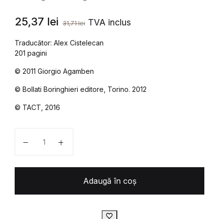
25,37
lei
TVA inclus
31,71
lei
Traducător: Alex Cistelecan
201 pagini
© 2011 Giorgio Agamben
© Bollati Boringhieri editore, Torino. 2012
© TACT, 2016
Cantitate GIORGIO AGAMBEN - Opus Dei. Arheologia o
Adaugă în coș