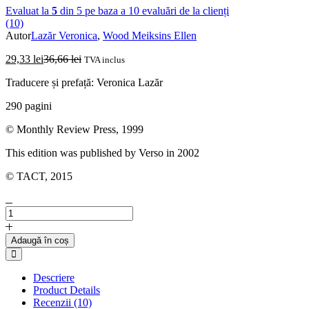
Evaluat la
5
din 5 pe baza a
10
evaluări de la clienți
(10)
Autor
Lazăr Veronica
,
Wood Meiksins Ellen
29,33
lei
36,66
lei
TVA inclus
Traducere și prefață: Veronica Lazăr
290 pagini
© Monthly Review Press, 1999
This edition was published by Verso in 2002
© TACT, 2015
Cantitate
ELLEN
MEIKSINS
Adaugă în coș
WOOD
Compare
-
Originea
Descriere
capitalismului
Product Details
Recenzii (10)