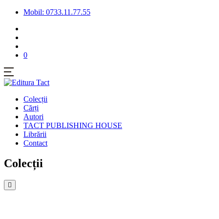
Mobil: 0733.11.77.55
0
Colecții
Cărți
Autori
TACT PUBLISHING HOUSE
Librării
Contact
Colecții