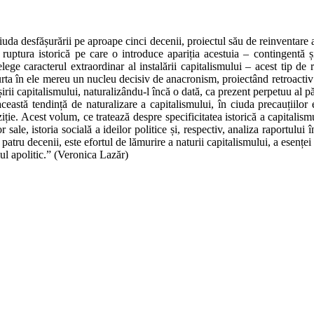
uda desfășurării pe aproape cinci decenii, proiectul său de reinventare a u
lui, ruptura istorică pe care o introduce apariția acestuia – contingent
lege caracterul extraordinar al instalării capitalismului – acest tip de
 purta în ele mereu un nucleu decisiv de anacronism, proiectând retroactiv 
rii capitalismului, naturalizându-l încă o dată, ca prezent perpetuu al pă
stă tendință de naturalizare a capitalismului, în ciuda precauțiilor expli
ie. Acest volum, ce tratează despre specificitatea istorică a capitalismulu
r sale, istoria socială a ideilor politice și, respectiv, analiza raportului 
 patru decenii, este efortul de lămurire a naturii capitalismului, a esenței
mul apolitic.” (Veronica Lazăr)