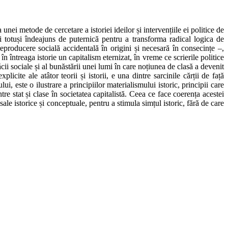
nei metode de cercetare a istoriei ideilor și intervențiile ei politice de
ă și totuși îndeajuns de puternică pentru a transforma radical logica de
 reproducere socială accidentală în origini și necesară în consecințe –,
în întreaga istorie un capitalism eternizat, în vreme ce scrierile politice
cii sociale și al bunăstării unei lumi în care noțiunea de clasă a devenit
cite ale atâtor teorii și istorii, e una dintre sarcinile cărții de față
i, este o ilustrare a principiilor materialismului istoric, principii care
între stat și clase în societatea capitalistă. Ceea ce face coerența acestei
 sale istorice și conceptuale, pentru a stimula simțul istoric, fără de care