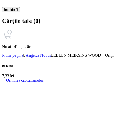
Închide
Cărțile tale (0)
Nu ai adăugat cărți.
Prima pagină
Angelus Novus
ELLEN MEIKSINS WOOD – Originea
Reducere
7,33
lei