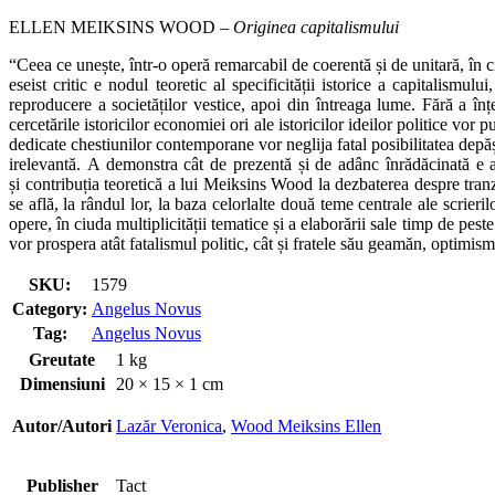
ELLEN MEIKSINS WOOD –
Originea capitalismului
“Ceea ce unește, într-o operă remarcabil de coerentă și de unitară, în ci
eseist critic e nodul teoretic al specificității istorice a capitalismu
reproducere a societăților vestice, apoi din întreaga lume. Fără a înțe
cercetările istoricilor economiei ori ale istoricilor ideilor politice vor
dedicate chestiunilor contemporane vor neglija fatal posibilitatea depăși
irelevantă. A demonstra cât de prezentă și de adânc înrădăcinată e acea
și contribuția teoretică a lui Meiksins Wood la dezbaterea despre tranziț
se află, la rândul lor, la baza celorlalte două teme centrale ale scrierilo
opere, în ciuda multiplicității tematice și a elaborării sale timp de peste
vor prospera atât fatalismul politic, cât și fratele său geamăn, optimis
SKU:
1579
Category:
Angelus Novus
Tag:
Angelus Novus
Greutate
1 kg
Dimensiuni
20 × 15 × 1 cm
Autor/Autori
Lazăr Veronica
,
Wood Meiksins Ellen
Publisher
Tact