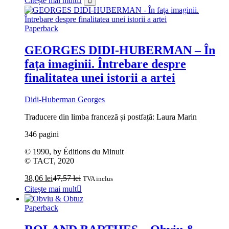
Citește mai mult
Paperback
GEORGES DIDI‑HUBERMAN – În
fața imaginii. Întrebare despre
finalitatea unei istorii a artei
Didi-Huberman Georges
Traducere din limba franceză și postfață: Laura Marin
346 pagini
© 1990, by Éditions du Minuit
© TACT, 2020
38,06
lei
47,57
lei
TVA inclus
Citește mai mult
Paperback