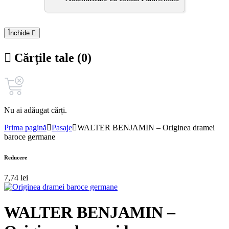
Închide
Cărțile tale (0)
Nu ai adăugat cărți.
Prima pagină
Pasaje
WALTER BENJAMIN – Originea dramei
baroce germane
Reducere
7,74
lei
WALTER BENJAMIN –