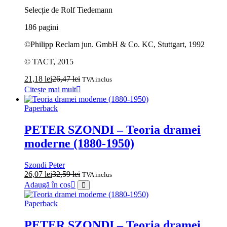
Selecție de Rolf Tiedemann
186 pagini
©Philipp Reclam jun. GmbH & Co. KC, Stuttgart, 1992
© TACT, 2015
21,18
lei
26,47
lei
TVA inclus
Citește mai mult
Paperback
PETER SZONDI – Teoria dramei
moderne (1880-1950)
Szondi Peter
26,07
lei
32,59
lei
TVA inclus
Adaugă în coș
Paperback
PETER SZONDI – Teoria dramei