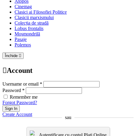
Atopos
Cinemag
Clasici ai Filosofiei Politice
Clasicii marxismului
Colecția de stradă
Lobus frontalis
Moşmondrilă
Pasaje
Polemos
Închide
Account
Username or email *
Password *
Remember me
Forgot Password?
Sign In
Create Account
sau
Autentificare cu contul Plati.Online