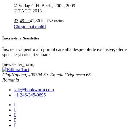
© Verlag C.H. Beck , 2002, 2009
© TACT, 2013
33,49
lei
41,86
lei
TVA inclus
Citește mai mult
Înscrie-te la Newsletter
Înscrieți-vă pentru a fi primul care află despre oferte exclusive, oferte
speciale și colecții viitoare
[newsletter_form]
Cluj-Napoca, 400304 Str. Eremia Grigorescu 65
Romania
sale@bookworm.com
+1 246-345-0695
Instagram
Instagram
Facebook
Facebook
You