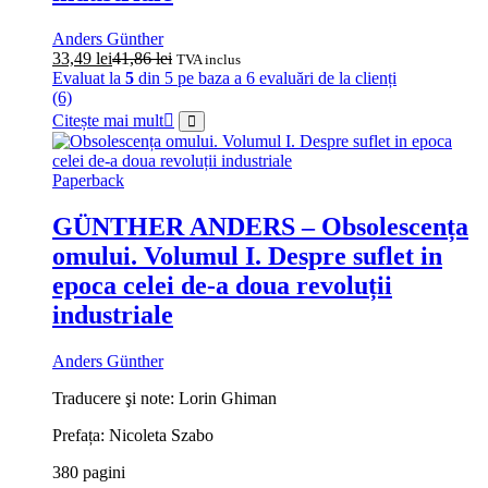
Anders Günther
33,49
lei
41,86
lei
TVA inclus
Evaluat la
5
din 5 pe baza a
6
evaluări de la clienți
(6)
Citește mai mult
Paperback
GÜNTHER ANDERS – Obsolescența
omului. Volumul I. Despre suflet in
epoca celei de-a doua revoluții
industriale
Anders Günther
Traducere şi note: Lorin Ghiman
Prefața: Nicoleta Szabo
380 pagini