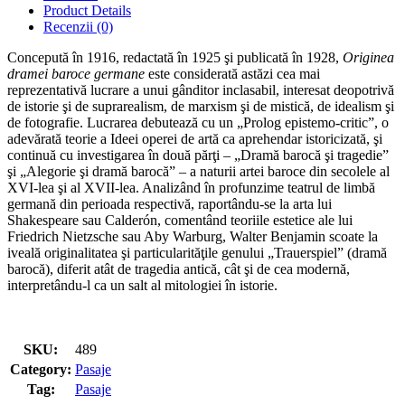
Product Details
Recenzii (0)
Concepută în 1916, redactată în 1925 şi publicată în 1928,
Originea
dramei baroce germane
este considerată astăzi cea mai
reprezentativă lucrare a unui gânditor inclasabil, interesat deopotrivă
de istorie şi de suprarealism, de marxism şi de mistică, de idealism şi
de fotografie. Lucrarea debutează cu un „Prolog epistemo-critic”, o
adevărată teorie a Ideei operei de artă ca aprehendar istoricizată, şi
continuă cu investigarea în două părţi – „Dramă barocă şi tragedie”
şi „Alegorie şi dramă barocă” – a naturii artei baroce din secolele al
XVI-lea şi al XVII-lea. Analizând în profunzime teatrul de limbă
germană din perioada respectivă, raportându-se la arta lui
Shakespeare sau Calderón, comentând teoriile estetice ale lui
Friedrich Nietzsche sau Aby Warburg, Walter Benjamin scoate la
iveală originalitatea şi particularităţile genului „Trauerspiel” (dramă
barocă), diferit atât de tragedia antică, cât şi de cea modernă,
interpretându-l ca un salt al mitologiei în istorie.
SKU:
489
Category:
Pasaje
Tag:
Pasaje