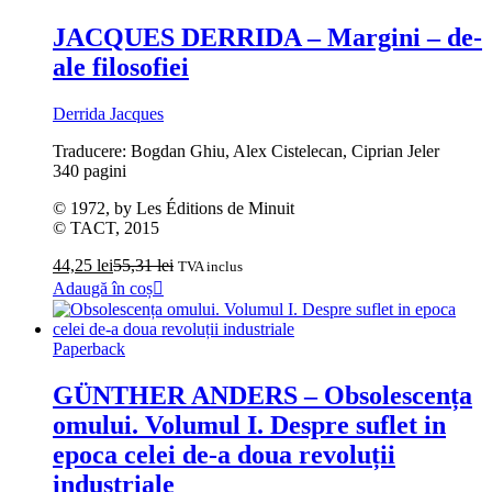
JACQUES DERRIDA – Margini – de-
ale filosofiei
Derrida Jacques
Traducere: Bogdan Ghiu, Alex Cistelecan, Ciprian Jeler
340 pagini
© 1972, by Les Éditions de Minuit
© TACT, 2015
44,25
lei
55,31
lei
TVA inclus
Adaugă în coș
Paperback
GÜNTHER ANDERS – Obsolescența
omului. Volumul I. Despre suflet in
epoca celei de-a doua revoluții
industriale