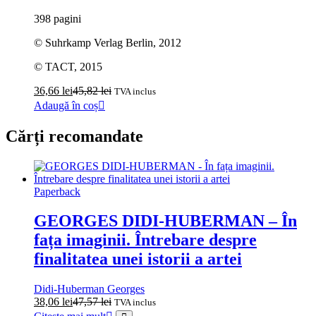
398 pagini
© Suhrkamp Verlag Berlin, 2012
© TACT, 2015
36,66
lei
45,82
lei
TVA inclus
Adaugă în coș
Cărți recomandate
Paperback
GEORGES DIDI‑HUBERMAN – În
fața imaginii. Întrebare despre
finalitatea unei istorii a artei
Didi-Huberman Georges
38,06
lei
47,57
lei
TVA inclus