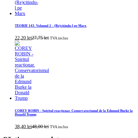
TEORIE 143. Volumul 2 - (Re)citindu-l pe Marx
22,20
lei
27,75
lei
TVA inclus
COREY ROBIN - Spiritul reacționar. Conservatorismul de la Edmund Burke la
Donald Trump
38,40
lei
48,00
lei
TVA inclus