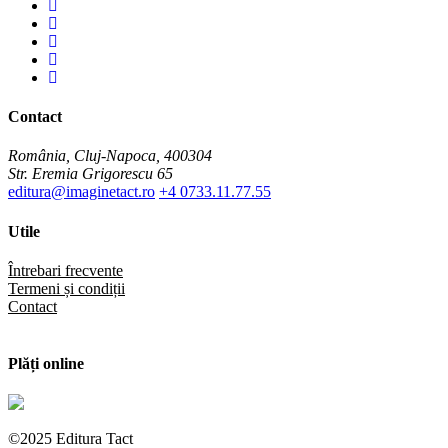
Tube
You
Tube
Twitter
Twitter
Pinterest
Pinterest
Contact
România, Cluj-Napoca, 400304
Str. Eremia Grigorescu 65
editura@imaginetact.ro
+4 0733.11.77.55
Utile
Întrebari frecvente
Termeni și condiții
Contact
Plăți online
©2025 Editura Tact