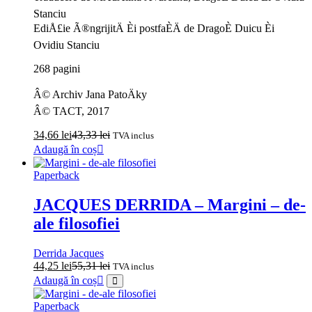
Stanciu
EdiÅ£ie Ã®ngrijitÄ Èi postfaÈÄ de DragoÈ Duicu Èi
Ovidiu Stanciu
268 pagini
Â© Archiv Jana PatoÄky
Â© TACT, 2017
34,66
lei
43,33
lei
TVA inclus
Adaugă în coș
Paperback
JACQUES DERRIDA – Margini – de-
ale filosofiei
Derrida Jacques
44,25
lei
55,31
lei
TVA inclus
Adaugă în coș
Paperback