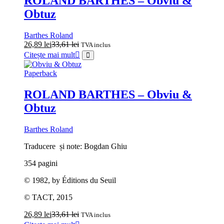
ROLAND BARTHES – Obviu &
Obtuz
Barthes Roland
26,89
lei
33,61
lei
TVA inclus
Citește mai mult
Paperback
ROLAND BARTHES – Obviu &
Obtuz
Barthes Roland
Traducere și note: Bogdan Ghiu
354 pagini
© 1982, by Éditions du Seuil
© TACT, 2015
26,89
lei
33,61
lei
TVA inclus