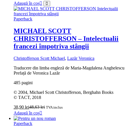
Adaugă în coș
Paperback
MICHAEL SCOTT
CHRISTOFFERSON – Intelectualii
francezi împotriva stângii
Christofferson Scott Michael
,
Lazăr Veronica
Traducere din limba engleză de Maria-Magdalena Anghelescu
Prefață de Veronica Lazăr
485 pagini
© 2004, Michael Scott Christofferson, Berghahn Books
© TACT, 2018
38,90
lei
48,63
lei
TVA inclus
Adaugă în coș
Paperback