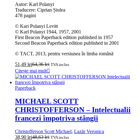
Autor: Karl Polanyi
Traducere: Ciprian Șiulea
478 pagini
© Kari Polanyi Levitt
© Karl Polanyi 1944, 1957, 2001
First Beacon Paperback edition published in 1957
Second Beacon Paperback edition published in 2001
© TACT, 2013, pentru versiunea în limba română
51,49
lei
64,36
lei
TVA inclus
Citește mai mult
Paperback
MICHAEL SCOTT
CHRISTOFFERSON – Intelectualii
francezi împotriva stângii
Christofferson Scott Michael
,
Lazăr Veronica
38,90
lei
48,63
lei
TVA inclus