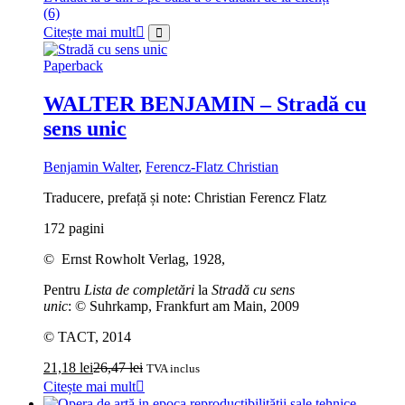
(6)
Citește mai mult
Paperback
WALTER BENJAMIN – Stradă cu
sens unic
Benjamin Walter
,
Ferencz-Flatz Christian
Traducere, prefață și note: Christian Ferencz Flatz
172 pagini
© Ernst Rowholt Verlag, 1928,
Pentru
Lista de completări
la
Stradă cu sens
unic
: © Suhrkamp, Frankfurt am Main, 2009
© TACT, 2014
21,18
lei
26,47
lei
TVA inclus
Citește mai mult