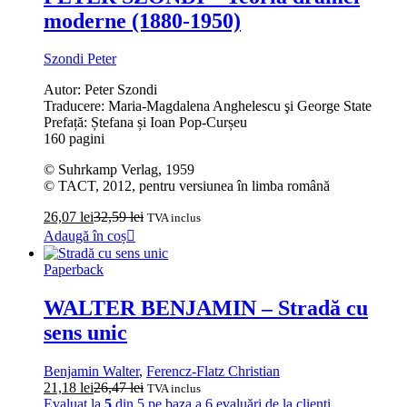
moderne (1880-1950)
Szondi Peter
Autor: Peter Szondi
Traducere: Maria-Magdalena Anghelescu şi George State
Prefață: Ștefana și Ioan Pop-Curșeu
160 pagini
© Suhrkamp Verlag, 1959
© TACT, 2012, pentru versiunea în limba română
26,07
lei
32,59
lei
TVA inclus
Adaugă în coș
Paperback
WALTER BENJAMIN – Stradă cu
sens unic
Benjamin Walter
,
Ferencz-Flatz Christian
21,18
lei
26,47
lei
TVA inclus
Evaluat la
5
din 5 pe baza a
6
evaluări de la clienți