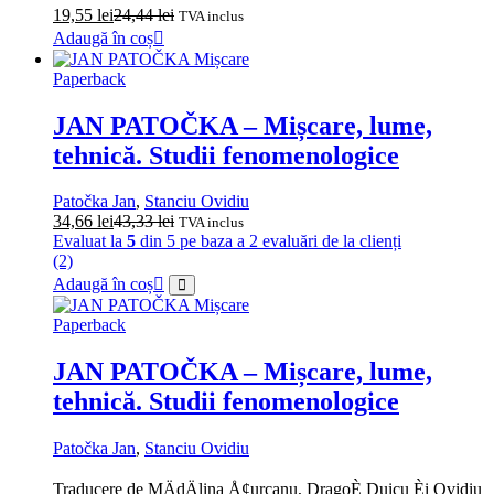
19,55
lei
24,44
lei
TVA inclus
Adaugă în coș
Paperback
JAN PATOČKA – Mișcare, lume,
tehnică. Studii fenomenologice
Patočka Jan
,
Stanciu Ovidiu
34,66
lei
43,33
lei
TVA inclus
Evaluat la
5
din 5 pe baza a
2
evaluări de la clienți
(2)
Adaugă în coș
Paperback
JAN PATOČKA – Mișcare, lume,
tehnică. Studii fenomenologice
Patočka Jan
,
Stanciu Ovidiu
Traducere de MÄdÄlina Å¢urcanu, DragoÈ Duicu Èi Ovidiu