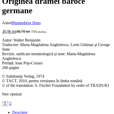
Originea dramei baroce
germane
Autor
Blumenberg Hans
30,96
lei
38,70
lei
TVA inclus
Autor: Walter Benjamin
Traducere: Maria-Magdalena Anghelescu, Lorin Ghiman şi George
State
Revizie, unificare terminologică și note: Maria-Magdalena
Anghelescu
Prefață: Ioan Pop-Curșeu
260 pagini
© Suhrkamp Verlag, 1974
© TACT, 2010, pentru versiunea în limba română
© of the translation: S. Fischer Foundation by order of TRADUKI
Stoc epuizat
Compare
Descriere