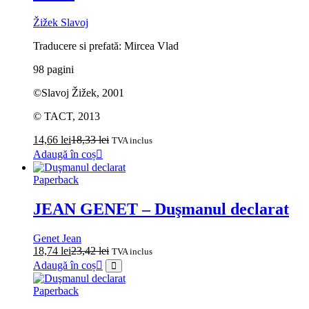
Žižek Slavoj
Traducere si prefată: Mircea Vlad
98 pagini
©Slavoj Žižek, 2001
© TACT, 2013
14,66
lei
18,33
lei
TVA inclus
Adaugă în coș
Paperback
JEAN GENET – Duşmanul declarat
Genet Jean
18,74
lei
23,42
lei
TVA inclus
Adaugă în coș
Paperback