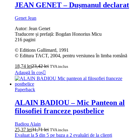
JEAN GENET – Duşmanul declarat
Genet Jean
Autor: Jean Genet
Traducere și prefață: Bogdan Honorius Micu
216 pagini
© Editions Gallimard, 1991
© Editura TACT, 2004, pentru versiunea în limba română
18,74
lei
23,42
lei
TVA inclus
Adaugă în coș
Paperback
ALAIN BADIOU – Mic Panteon al
filosofiei franceze postbelice
Badiou Alain
25,37
lei
31,71
lei
TVA inclus
Evaluat la
5
din 5 pe baza a
2
evaluări de la clienți