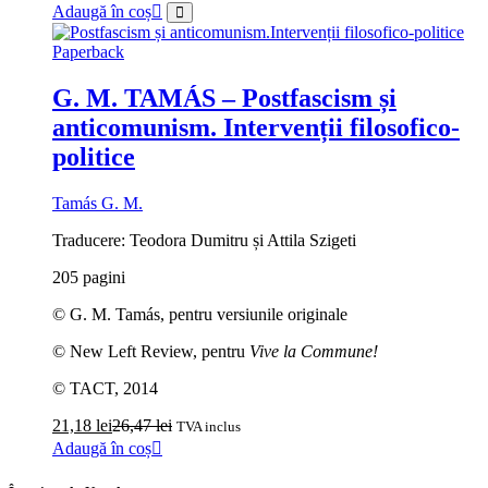
Adaugă în coș
Paperback
G. M. TAMÁS – Postfascism și
anticomunism. Intervenții filosofico-
politice
Tamás G. M.
Traducere: Teodora Dumitru și Attila Szigeti
205 pagini
© G. M. Tamás, pentru versiunile originale
© New Left Review, pentru
Vive la Commune!
© TACT, 2014
21,18
lei
26,47
lei
TVA inclus
Adaugă în coș