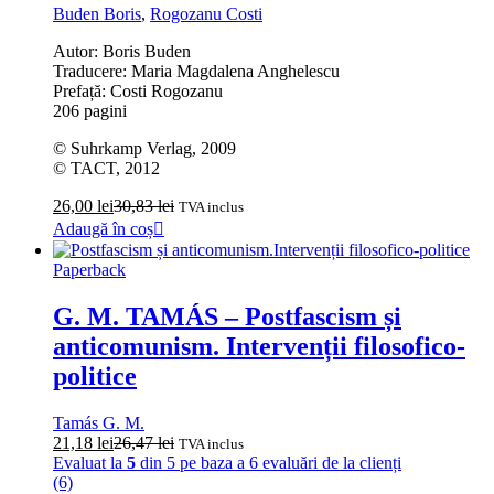
Buden Boris
,
Rogozanu Costi
Autor: Boris Buden
Traducere: Maria Magdalena Anghelescu
Prefață: Costi Rogozanu
206 pagini
© Suhrkamp Verlag, 2009
© TACT, 2012
26,00
lei
30,83
lei
TVA inclus
Adaugă în coș
Paperback
G. M. TAMÁS – Postfascism și
anticomunism. Intervenții filosofico-
politice
Tamás G. M.
21,18
lei
26,47
lei
TVA inclus
Evaluat la
5
din 5 pe baza a
6
evaluări de la clienți
(6)