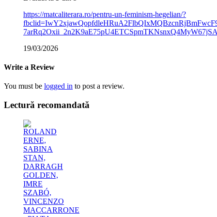
https://matcaliterara.ro/pentru-un-feminism-hegelian/?
fbclid=IwY2xjawQopfdleHRuA2FlbQIxMQBzcnRjBmFw
7arRq2Oxii_2n2K9aE75pU4ETCSpmTKNsnxQ4MyW67jS
19/03/2026
Write a Review
You must be
logged in
to post a review.
Lectură recomandată