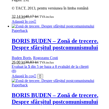
© TACT, 2013, pentru versiunea în limba română
32,14
lei
40,17
lei
TVA inclus
Adaugă în coș
Paperback
BORIS BUDEN – Zonă de trecere.
Despre sfârșitul postcomunismului
Buden Boris
,
Rogozanu Costi
26,00
lei
30,83
lei
TVA inclus
Evaluat la
5
din 5 pe baza a
8
evaluări de la clienți
(8)
Adaugă în coș
Paperback
BORIS BUDEN – Zonă de trecere.
Despre sfârșitul postcomunismului