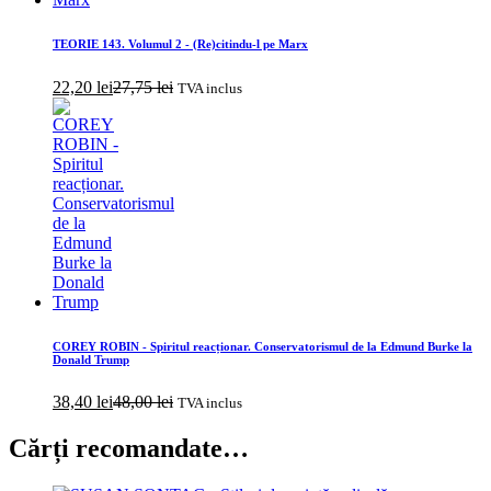
TEORIE 143. Volumul 2 - (Re)citindu-l pe Marx
22,20
lei
27,75
lei
TVA inclus
COREY ROBIN - Spiritul reacționar. Conservatorismul de la Edmund Burke la
Donald Trump
38,40
lei
48,00
lei
TVA inclus
Cărți recomandate…