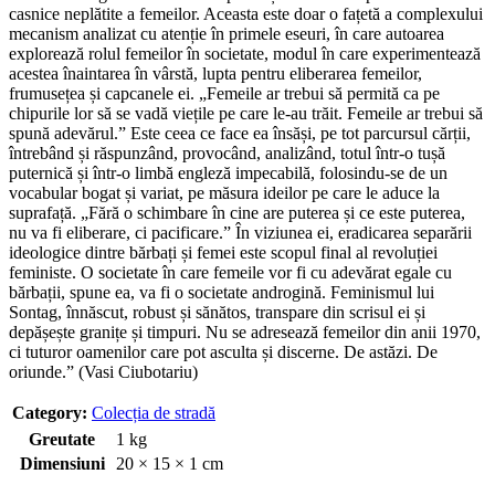
casnice neplătite a femeilor. Aceasta este doar o fațetă a complexului
mecanism analizat cu atenție în primele eseuri, în care autoarea
explorează rolul femeilor în societate, modul în care experimentează
acestea înaintarea în vârstă, lupta pentru eliberarea femeilor,
frumusețea și capcanele ei. „Femeile ar trebui să permită ca pe
chipurile lor să se vadă viețile pe care le‑au trăit. Femeile ar trebui să
spună adevărul.” Este ceea ce face ea însăși, pe tot parcursul cărții,
întrebând și răspunzând, provocând, analizând, totul într‑o tușă
puternică și într‑o limbă engleză impecabilă, folosindu‑se de un
vocabular bogat și variat, pe măsura ideilor pe care le aduce la
suprafață. „Fără o schimbare în cine are puterea și ce este puterea,
nu va fi eliberare, ci pacificare.” În viziunea ei, eradicarea separării
ideologice dintre bărbați și femei este scopul final al revoluției
feministe. O societate în care femeile vor fi cu adevărat egale cu
bărbații, spune ea, va fi o societate androgină. Feminismul lui
Sontag, înnăscut, robust și sănătos, transpare din scrisul ei și
depășește granițe și timpuri. Nu se adresează femeilor din anii 1970,
ci tuturor oamenilor care pot asculta și discerne. De astăzi. De
oriunde.” (Vasi Ciubotariu)
Category:
Colecția de stradă
Greutate
1 kg
Dimensiuni
20 × 15 × 1 cm