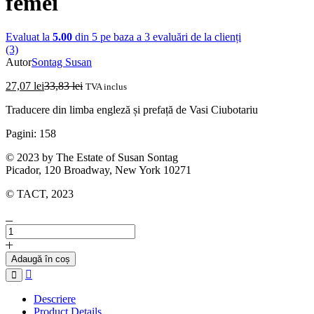
femei
Evaluat la
5.00
din 5 pe baza a
3
evaluări de la clienți
(3)
Autor
Sontag Susan
27,07
lei
33,83
lei
TVA inclus
Traducere din limba engleză și prefață de Vasi Ciubotariu
Pagini: 158
© 2023 by The Estate of Susan Sontag
Picador, 120 Broadway, New York 10271
© TACT, 2023
Cantitate
SUSAN
SONTAG
Adaugă în coș
-
Compare
Despre
femei
Descriere
Product Details