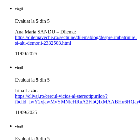
virgil
Evaluat la
5
din 5
Ana Maria SANDU – Dilema:
https://dilemaveche.ro/sectiune/dilemablog/despre-imbatrinire-
si-alti-demoni-2332503.html
11/09/2025
virgil
Evaluat la
5
din 5
Irina Lazăr:
https://clivaj.ro/cercul-vicios-al-stereotipurilor/?
fbclid=IwY2xjawMvYMNleHRuA2FlbQIxMAABHu6HQay
11/09/2025
virgil
Evaluat la
5
din 5