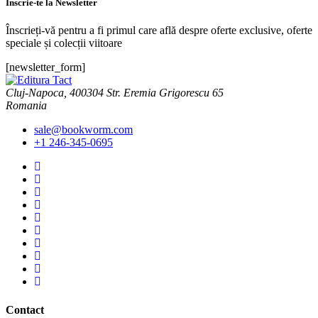
Înscrie-te la Newsletter
Înscrieți-vă pentru a fi primul care află despre oferte exclusive, oferte
speciale și colecții viitoare
[newsletter_form]
Cluj-Napoca, 400304 Str. Eremia Grigorescu 65
Romania
sale@bookworm.com
+1 246-345-0695
Instagram
Instagram
Facebook
Facebook
You
Tube
You
Tube
Twitter
Twitter
Pinterest
Pinterest
Contact