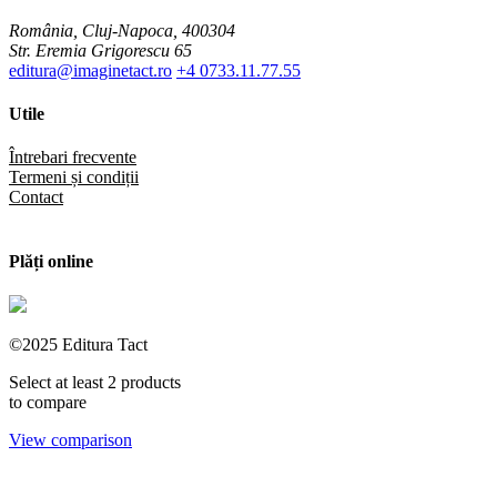
România, Cluj-Napoca, 400304
Str. Eremia Grigorescu 65
editura@imaginetact.ro
+4 0733.11.77.55
Utile
Întrebari frecvente
Termeni și condiții
Contact
Plăți online
©2025 Editura Tact
Select at least 2 products
to compare
View comparison