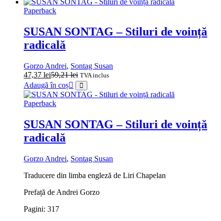
Paperback
SUSAN SONTAG – Stiluri de voință
radicală
Gorzo Andrei
,
Sontag Susan
47,37
lei
59,21
lei
TVA inclus
Adaugă în coș
Paperback
SUSAN SONTAG – Stiluri de voință
radicală
Gorzo Andrei
,
Sontag Susan
Traducere din limba engleză de Liri Chapelan
Prefață de Andrei Gorzo
Pagini: 317