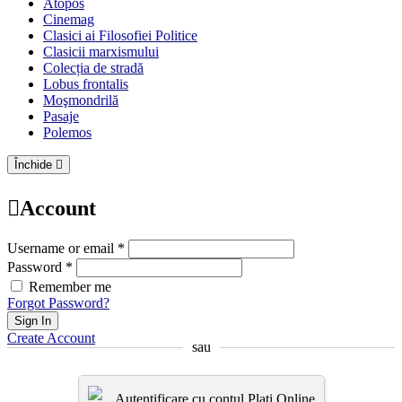
Atopos
Cinemag
Clasici ai Filosofiei Politice
Clasicii marxismului
Colecția de stradă
Lobus frontalis
Moşmondrilă
Pasaje
Polemos
Închide
Account
Username or email *
Password *
Remember me
Forgot Password?
Sign In
Create Account
sau
Autentificare cu contul Plati.Online