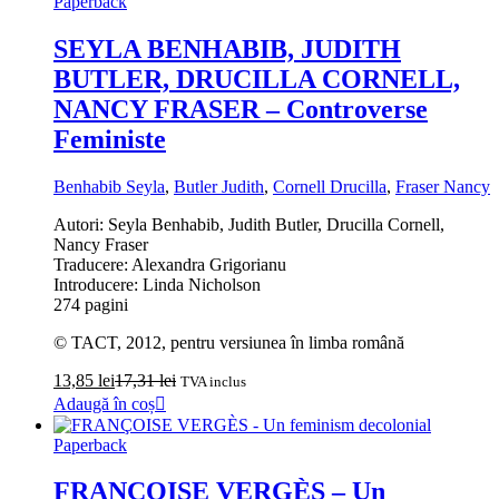
Paperback
SEYLA BENHABIB, JUDITH
BUTLER, DRUCILLA CORNELL,
NANCY FRASER – Controverse
Feministe
Benhabib Seyla
,
Butler Judith
,
Cornell Drucilla
,
Fraser Nancy
Autori: Seyla Benhabib, Judith Butler, Drucilla Cornell,
Nancy Fraser
Traducere: Alexandra Grigorianu
Introducere: Linda Nicholson
274 pagini
© TACT, 2012, pentru versiunea în limba română
13,85
lei
17,31
lei
TVA inclus
Adaugă în coș
Paperback
FRANÇOISE VERGÈS – Un