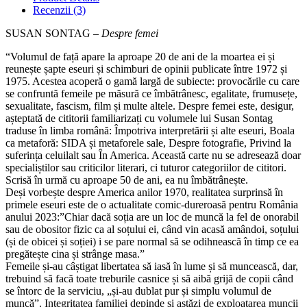
Recenzii (3)
SUSAN SONTAG –
Despre femei
“Volumul de față apare la aproape 20 de ani de la moartea ei și
reunește șapte eseuri și schimburi de opinii publicate între 1972 și
1975. Acestea acoperă o gamă largă de subiecte: provocările cu care
se confruntă femeile pe măsură ce îmbătrânesc, egalitate, frumusețe,
sexualitate, fascism, film și multe altele. Despre femei este, desigur,
așteptată de cititorii familiarizați cu volumele lui Susan Sontag
traduse în limba română: Împotriva interpretării și alte eseuri, Boala
ca metaforă: SIDA și metaforele sale, Despre fotografie, Privind la
suferința celuilalt sau În America. Această carte nu se adresează doar
specialiștilor sau criticilor literari, ci tuturor categoriilor de cititori.
Scrisă în urmă cu aproape 50 de ani, ea nu îmbătrânește.
Deși vorbește despre America anilor 1970, realitatea surprinsă în
primele eseuri este de o actualitate comic‑dureroasă pentru România
anului 2023:”Chiar dacă soția are un loc de muncă la fel de onorabil
sau de obositor fizic ca al soțului ei, când vin acasă amândoi, soțului
(și de obicei și soției) i se pare normal să se odihnească în timp ce ea
pregătește cina și strânge masa.”
Femeile și‑au câștigat libertatea să iasă în lume și să muncească, dar,
trebuind să facă toate treburile casnice și să aibă grijă de copii când
se întorc de la serviciu, „și‑au dublat pur și simplu volumul de
muncă”. Integritatea familiei depinde și astăzi de exploatarea muncii