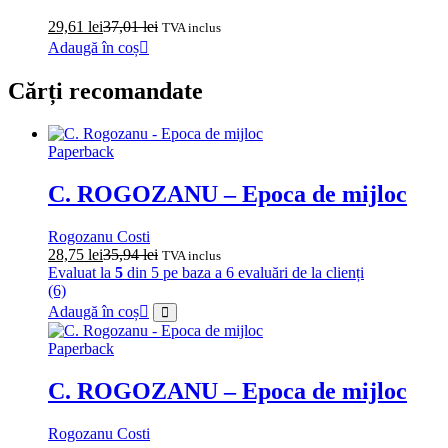
29,61
lei
37,01
lei
TVA inclus
Adaugă în coș
Cărți recomandate
Paperback
C. ROGOZANU – Epoca de mijloc
Rogozanu Costi
28,75
lei
35,94
lei
TVA inclus
Evaluat la
5
din 5 pe baza a
6
evaluări de la clienți
(6)
Adaugă în coș
Paperback
C. ROGOZANU – Epoca de mijloc
Rogozanu Costi