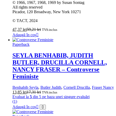
© 1966, 1967, 1968, 1969 by Susan Sontag
All rights reserved
Picador, 120 Broadway, New York 10271
© TACT, 2024
47,37
lei
59,21
lei
TVA inclus
Adaugă în coș
Paperback
SEYLA BENHABIB, JUDITH
BUTLER, DRUCILLA CORNELL,
NANCY FRASER – Controverse
Feministe
Benhabib Seyla
,
Butler Judith
,
Cornell Drucilla
,
Fraser Nancy
13,85
lei
17,31
lei
TVA inclus
Evaluat la
5
din 5 pe baza unei singure evaluări
(1)
Adaugă în coș