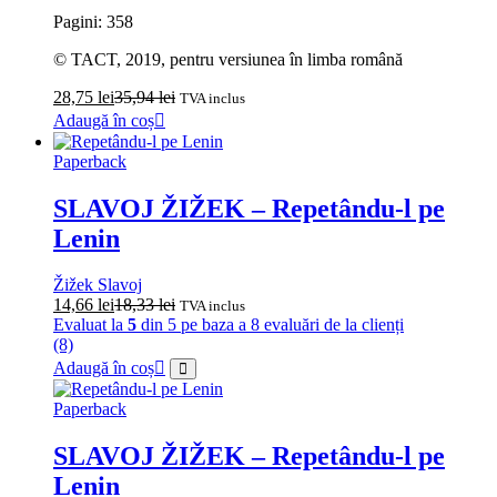
Pagini: 358
© TACT, 2019, pentru versiunea în limba română
28,75
lei
35,94
lei
TVA inclus
Adaugă în coș
Paperback
SLAVOJ ŽIŽEK – Repetându-l pe
Lenin
Žižek Slavoj
14,66
lei
18,33
lei
TVA inclus
Evaluat la
5
din 5 pe baza a
8
evaluări de la clienți
(8)
Adaugă în coș
Paperback
SLAVOJ ŽIŽEK – Repetându-l pe
Lenin