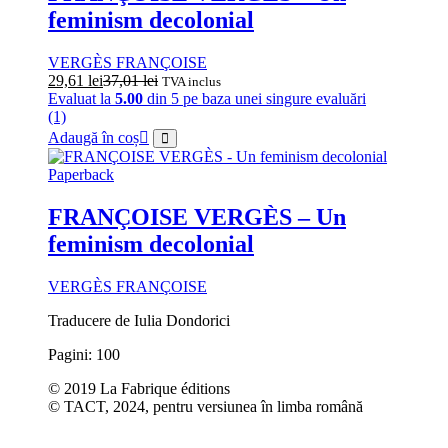
feminism decolonial
VERGÈS FRANÇOISE
29,61
lei
37,01
lei
TVA inclus
Evaluat la
5.00
din 5 pe baza unei singure evaluări
(1)
Adaugă în coș
Paperback
FRANÇOISE VERGÈS – Un
feminism decolonial
VERGÈS FRANÇOISE
Traducere de Iulia Dondorici
Pagini: 100
© 2019 La Fabrique éditions
© TACT, 2024, pentru versiunea în limba română