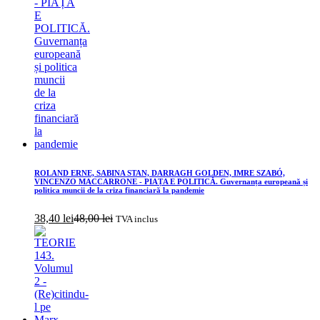
ROLAND ERNE, SABINA STAN, DARRAGH GOLDEN, IMRE SZABÓ,
VINCENZO MACCARRONE - PIAȚA E POLITICĂ. Guvernanța europeană și
politica muncii de la criza financiară la pandemie
38,40
lei
48,00
lei
TVA inclus