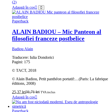
(2)
Adaugă în coș
Paperback
ALAIN BADIOU – Mic Panteon al
filosofiei franceze postbelice
Badiou Alain
Traducere: Iulia Dondorici
Pagini: 175
© TACT, 2018
© Alain Badiou, Petit panthéon portatif:…(Paris: La fabrique
éditions, 2008)
25,37
lei
31,71
lei
TVA inclus
Adaugă în coș
Paperback