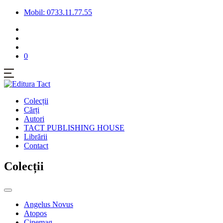
Mobil: 0733.11.77.55
0
Colecții
Cărți
Autori
TACT PUBLISHING HOUSE
Librării
Contact
Colecții
Angelus Novus
Atopos
Cinemag