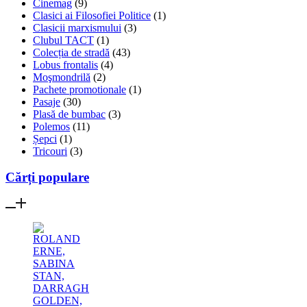
Cinemag
(9)
Clasici ai Filosofiei Politice
(1)
Clasicii marxismului
(3)
Clubul TACT
(1)
Colecția de stradă
(43)
Lobus frontalis
(4)
Moşmondrilă
(2)
Pachete promotionale
(1)
Pasaje
(30)
Plasă de bumbac
(3)
Polemos
(11)
Șepci
(1)
Tricouri
(3)
Cărți populare