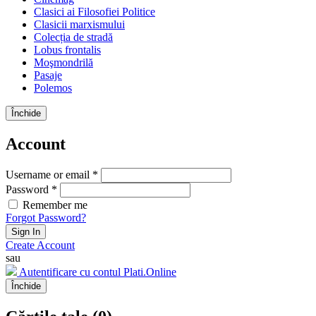
Clasici ai Filosofiei Politice
Clasicii marxismului
Colecția de stradă
Lobus frontalis
Moşmondrilă
Pasaje
Polemos
Închide
Account
Username or email *
Password *
Remember me
Forgot Password?
Sign In
Create Account
sau
Autentificare cu contul Plati.Online
Închide