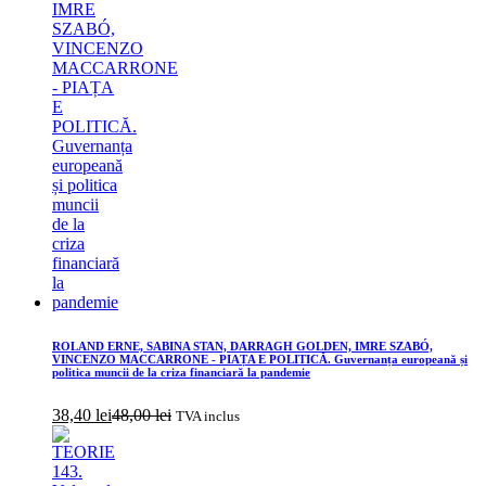
ROLAND ERNE, SABINA STAN, DARRAGH GOLDEN, IMRE SZABÓ,
VINCENZO MACCARRONE - PIAȚA E POLITICĂ. Guvernanța europeană și
politica muncii de la criza financiară la pandemie
38,40
lei
48,00
lei
TVA inclus