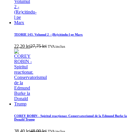
TEORIE 143. Volumul 2 - (Re)citindu-l pe Marx
22,20
lei
27,75
lei
TVA inclus
COREY ROBIN - Spiritul reacționar. Conservatorismul de la Edmund Burke la
Donald Trump
38,40
lei
48,00
lei
TVA inclus